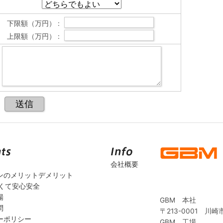
下限額（万円） :
上限額（万円） :
会社概要
ンのメリットデメリット
安くて安心安全
場
GBM 本社
問
〒213-0001 川崎
ーポリシー
GBM 工場