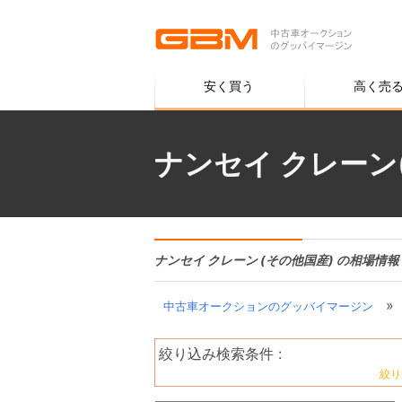
安く買う
高く売
ナンセイ クレーン
ナンセイ クレーン (その他国産) の相場情報
»
中古車オークションのグッバイマージン
絞り込み検索条件 :
絞り