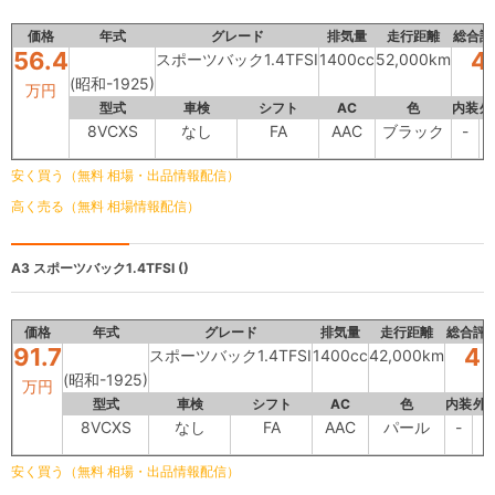
価格
年式
グレード
排気量
走行距離
総合評
56.4
4
スポーツバック1.4TFSI
1400cc
52,000km
(昭和-1925)
万円
型式
車検
シフト
AC
色
内装
外
8VCXS
なし
FA
AAC
ブラック
-
安く買う（無料 相場・出品情報配信）
高く売る（無料 相場情報配信）
A3
スポーツバック1.4TFSI ()
価格
年式
グレード
排気量
走行距離
総合評
91.7
4
スポーツバック1.4TFSI
1400cc
42,000km
(昭和-1925)
万円
型式
車検
シフト
AC
色
内装
外
8VCXS
なし
FA
AAC
パール
-
-
安く買う（無料 相場・出品情報配信）