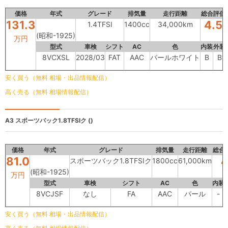
価格
年式
グレード
排気量
走行距離
総合評価
131.3
4.5
1.4TFSI
1400cc
34,000km
(昭和-1925)
万円
型式
車検
シフト
AC
色
内装
外装
8VCXSL
2028/03
FAT
AAC
パールホワイト
B
B
安く買う（無料 相場・出品情報配信）
高く売る（無料 相場情報配信）
A3
スポーツバック1.8TFSIク ()
価格
年式
グレード
排気量
走行距離
総合
81.0
スポーツバック1.8TFSIク
1800cc
61,000km
(昭和-1925)
万円
型式
車検
シフト
AC
色
内装
8VCJSF
なし
FA
AAC
パール
-
安く買う（無料 相場・出品情報配信）