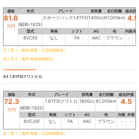
価格
年式
グレード
排気量
走行距離
総合評
81.6
4.5
スポーツバック1.4TFSI
1400cc
67,000km
(昭和-1925)
万円
型式
車検
シフト
AC
色
内装
外
8VCXS
なし
FA
AAC
ブラウン
-
-
安く買う（無料 相場・出品情報配信）
高く売る（無料 相場情報配信）
A3
1.8TFSIクワトロ ()
価格
年式
グレード
排気量
走行距離
総合評価
72.3
4.5
1.8TFSIクワトロ
1800cc
61,000km
(昭和-1925)
万円
型式
車検
シフト
AC
色
内装
外装
8VCJSF
なし
FA
AAC
ブラウン
-
-
安く買う（無料 相場・出品情報配信）