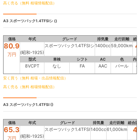
高く売る（無料 相場情報配信）
A3
スポーツバック1.4TFSIシ ()
価格
年式
グレード
排気量
走行距離
総
80.9
4
スポーツバック1.4TFSIシ
1400cc
59,000km
(昭和-1925)
万円
型式
車検
シフト
AC
色
内
8VCPT
なし
FA
AAC
パール
-
安く買う（無料 相場・出品情報配信）
高く売る（無料 相場情報配信）
A3
スポーツバック1.4TFSI ()
価格
年式
グレード
排気量
走行距離
総合評
65.3
4
スポーツバック1.4TFSI
1400cc
61,000km
(昭和-1925)
万円