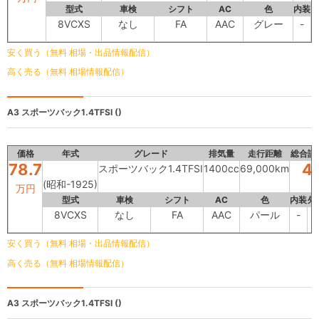
型式
車検
シフト
AC
色
内装
8VCXS
なし
FA
AAC
グレー
-
安く買う（無料 相場・出品情報配信）
高く売る（無料 相場情報配信）
A3
スポーツバック1.4TFSI ()
価格
年式
グレード
排気量
走行距離
総合評
78.7
4
スポーツバック1.4TFSI
1400cc
69,000km
(昭和-1925)
万円
型式
車検
シフト
AC
色
内装
外
8VCXS
なし
FA
AAC
パール
-
-
安く買う（無料 相場・出品情報配信）
高く売る（無料 相場情報配信）
A3
スポーツバック1.4TFSI ()