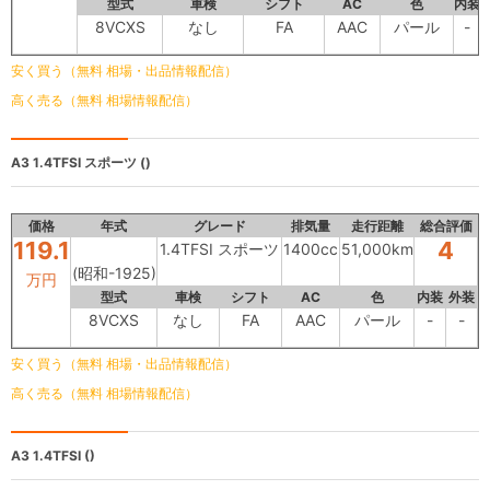
型式
車検
シフト
AC
色
内装
8VCXS
なし
FA
AAC
パール
-
安く買う（無料 相場・出品情報配信）
高く売る（無料 相場情報配信）
A3
1.4TFSI スポーツ ()
価格
年式
グレード
排気量
走行距離
総合評価
119.1
4
1.4TFSI スポーツ
1400cc
51,000km
(昭和-1925)
万円
型式
車検
シフト
AC
色
内装
外装
8VCXS
なし
FA
AAC
パール
-
-
安く買う（無料 相場・出品情報配信）
高く売る（無料 相場情報配信）
A3
1.4TFSI ()