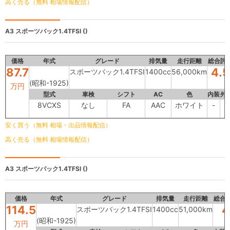
高く売る（無料 相場情報配信）
A3
スポーツバック1.4TFSI ()
価格
年式
グレード
排気量
走行距離
総合評
87.7
4.5
スポーツバック1.4TFSI
1400cc
56,000km
(昭和-1925)
万円
型式
車検
シフト
AC
色
内装
外
8VCXS
なし
FA
AAC
ホワイト
-
-
安く買う（無料 相場・出品情報配信）
高く売る（無料 相場情報配信）
A3
スポーツバック1.4TFSI ()
価格
年式
グレード
排気量
走行距離
総合
114.5
4
スポーツバック1.4TFSI
1400cc
51,000km
(昭和-1925)
万円