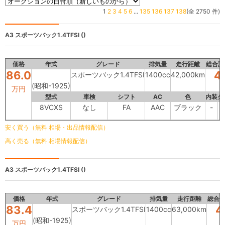
1
2
3
4
5
6
...
135
136
137
138
(全 2750 件)
A3
スポーツバック1.4TFSI ()
価格
年式
グレード
排気量
走行距離
総合評
86.0
4
スポーツバック1.4TFSI
1400cc
42,000km
(昭和-1925)
万円
型式
車検
シフト
AC
色
内装
外
8VCXS
なし
FA
AAC
ブラック
-
安く買う（無料 相場・出品情報配信）
高く売る（無料 相場情報配信）
A3
スポーツバック1.4TFSI ()
価格
年式
グレード
排気量
走行距離
総合
83.4
4
スポーツバック1.4TFSI
1400cc
63,000km
(昭和-1925)
万円