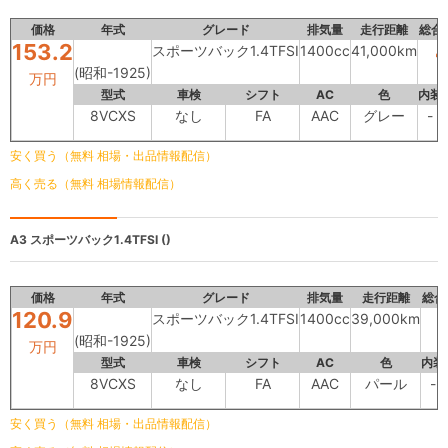
価格
年式
グレード
排気量
走行距離
総合
153.2
スポーツバック1.4TFSI
1400cc
41,000km
(昭和-1925)
万円
型式
車検
シフト
AC
色
内装
8VCXS
なし
FA
AAC
グレー
-
安く買う（無料 相場・出品情報配信）
高く売る（無料 相場情報配信）
A3
スポーツバック1.4TFSI ()
価格
年式
グレード
排気量
走行距離
総合
120.9
スポーツバック1.4TFSI
1400cc
39,000km
(昭和-1925)
万円
型式
車検
シフト
AC
色
内装
8VCXS
なし
FA
AAC
パール
-
安く買う（無料 相場・出品情報配信）