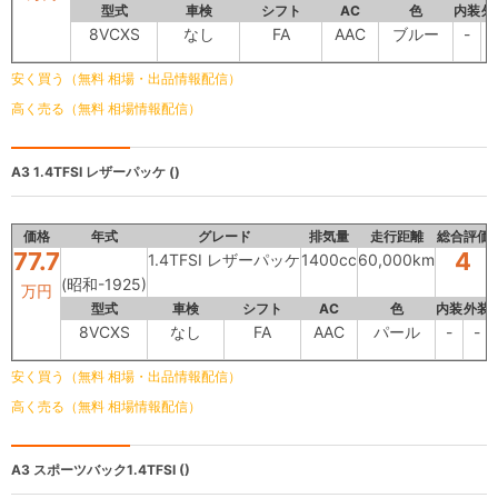
型式
車検
シフト
AC
色
内装
外
8VCXS
なし
FA
AAC
ブルー
-
-
安く買う（無料 相場・出品情報配信）
高く売る（無料 相場情報配信）
A3
1.4TFSI レザーパッケ ()
価格
年式
グレード
排気量
走行距離
総合評価
77.7
4
1.4TFSI レザーパッケ
1400cc
60,000km
(昭和-1925)
万円
型式
車検
シフト
AC
色
内装
外装
8VCXS
なし
FA
AAC
パール
-
-
安く買う（無料 相場・出品情報配信）
高く売る（無料 相場情報配信）
A3
スポーツバック1.4TFSI ()