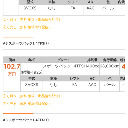
型式
車検
シフト
AC
色
内装
8VCXS
なし
FA
AAC
パール
-
安く買う（無料 相場・出品情報配信）
高く売る（無料 相場情報配信）
A3
スポーツバック1.4TFSI ()
価格
年式
グレード
排気量
走行距離
総合
102.7
4
スポーツバック1.4TFSI
1400cc
68,000km
(昭和-1925)
万円
型式
車検
シフト
AC
色
内装
8VCXS
なし
FA
AAC
パール
-
安く買う（無料 相場・出品情報配信）
高く売る（無料 相場情報配信）
A3
スポーツバック1.4TFSI ()