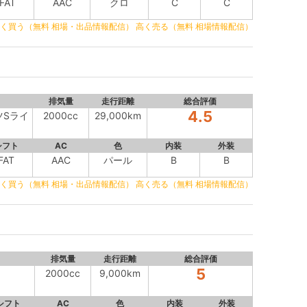
FAT
AAC
クロ
C
C
く買う（無料 相場・出品情報配信）
高く売る（無料 相場情報配信）
排気量
走行距離
総合評価
4.5
ーツSライ
2000cc
29,000km
シフト
AC
色
内装
外装
FAT
AAC
パール
B
B
く買う（無料 相場・出品情報配信）
高く売る（無料 相場情報配信）
排気量
走行距離
総合評価
5
2000cc
9,000km
シフト
AC
色
内装
外装