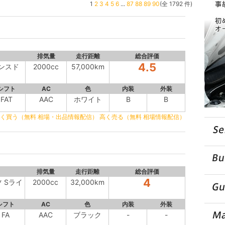
1
2
3
4
5
6
...
87
88
89
90
(全 1792 件)
排気量
走行距離
総合評価
4.5
バンスド
2000cc
57,000km
シフト
AC
色
内装
外装
FAT
AAC
ホワイト
B
B
く買う（無料 相場・出品情報配信）
高く売る（無料 相場情報配信）
排気量
走行距離
総合評価
4
ツ Sライ
2000cc
32,000km
シフト
AC
色
内装
外装
FA
AAC
ブラック
-
-