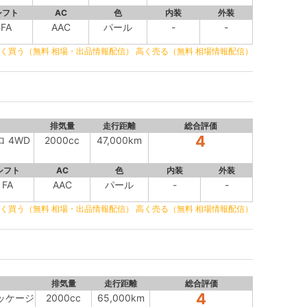
シフト
AC
色
内装
外装
FA
AAC
パール
-
-
く買う（無料 相場・出品情報配信）
高く売る（無料 相場情報配信）
排気量
走行距離
総合評価
4
ロ 4WD
2000cc
47,000km
シフト
AC
色
内装
外装
FA
AAC
パール
-
-
く買う（無料 相場・出品情報配信）
高く売る（無料 相場情報配信）
排気量
走行距離
総合評価
4
パッケージ
2000cc
65,000km