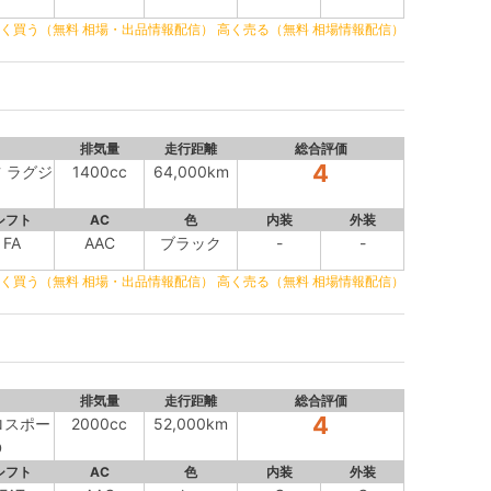
く買う（無料 相場・出品情報配信）
高く売る（無料 相場情報配信）
排気量
走行距離
総合評価
4
ツ ラグジ
1400cc
64,000km
シフト
AC
色
内装
外装
FA
AAC
ブラック
-
-
く買う（無料 相場・出品情報配信）
高く売る（無料 相場情報配信）
排気量
走行距離
総合評価
4
トロスポー
2000cc
52,000km
D
シフト
AC
色
内装
外装