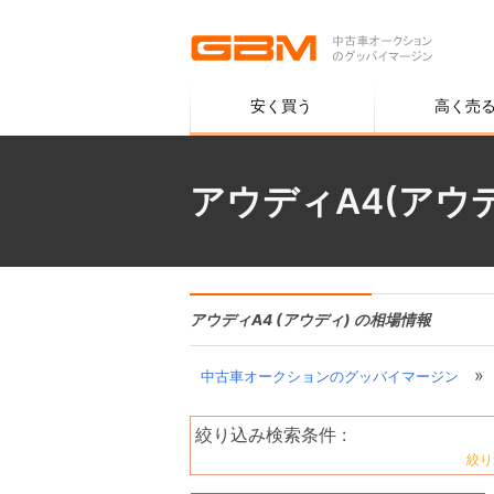
安く買う
高く売
アウディA4(アウ
アウディA4 (アウディ) の相場情報
»
中古車オークションのグッバイマージン
絞り込み検索条件 :
絞り