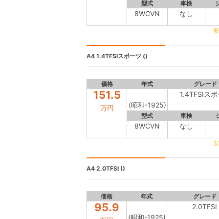
型式
車検
8WCVN
なし
安
A4
1.4TFSIスポーツ ()
価格
年式
グレード
151.5
1.4TFSIス
(昭和-1925)
万円
型式
車検
8WCVN
なし
安
A4
2.0TFSI ()
価格
年式
グレード
95.9
2.0TFSI
(昭和-1925)