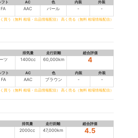
シフト
AC
色
内装
外装
FA
AAC
パール
-
-
く買う（無料 相場・出品情報配信）
高く売る（無料 相場情報配信）
排気量
走行距離
総合評価
4
ポーツ
1400cc
60,000km
シフト
AC
色
内装
外装
FA
AAC
ブラウン
-
-
く買う（無料 相場・出品情報配信）
高く売る（無料 相場情報配信）
排気量
走行距離
総合評価
4.5
2000cc
47,000km