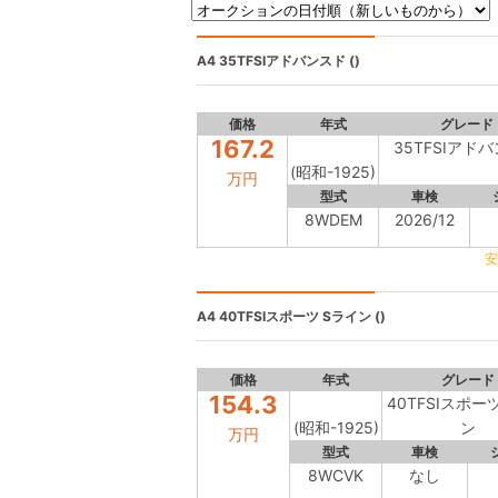
A4
35TFSIアドバンスド ()
価格
年式
グレード
167.2
35TFSIアド
(昭和-1925)
万円
型式
車検
8WDEM
2026/12
安
A4
40TFSIスポーツ Sライン ()
価格
年式
グレード
154.3
40TFSIスポー
(昭和-1925)
ン
万円
型式
車検
8WCVK
なし