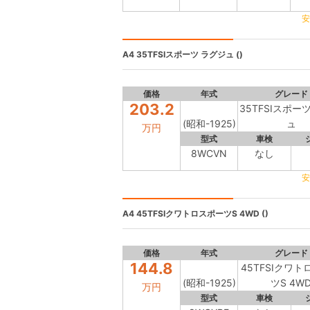
安
A4
35TFSIスポーツ ラグジュ ()
価格
年式
グレード
203.2
35TFSIスポー
(昭和-1925)
ュ
万円
型式
車検
8WCVN
なし
安
A4
45TFSIクワトロスポーツS 4WD ()
価格
年式
グレード
144.8
45TFSIクワ
(昭和-1925)
ツS 4W
万円
型式
車検