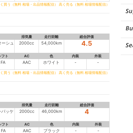
く買う（無料 相場・出品情報配信）
高く売る（無料 相場情報配信）
排気量
走行距離
総合評価
4.5
スターシュ
2000cc
54,000km
シフト
AC
色
内装
外装
FA
AAC
ホワイト
-
-
く買う（無料 相場・出品情報配信）
高く売る（無料 相場情報配信）
排気量
走行距離
総合評価
4
インパッケ
2000cc
46,000km
シフト
AC
色
内装
外装
FA
AAC
ブラック
-
-