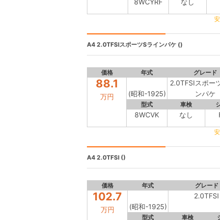
8WCYRF
なし
安
A4
2.0TFSIスポーツSラインパケ ()
価格
年式
グレード
88.1
2.0TFSIスポ
(昭和-1925)
ンパケ
万円
型式
車検
8WCVK
なし
安
A4
2.0TFSI ()
価格
年式
グレード
102.7
2.0TFSI
(昭和-1925)
万円
型式
車検