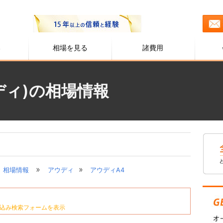
る
相場を見る
諸費用
ディ)の相場情報
»
»
相場情報
アウディ
アウディA4
込み検索フォームを表示