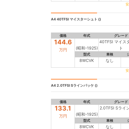
安
A4
40TFSI マイスターシュト ()
価格
年式
グレード
144.6
40TFSI マイ
(昭和-1925)
ト
万円
型式
車検
8WCVK
なし
安
A4
2.0TFSI Sラインパッケ ()
価格
年式
グレード
133.1
2.0TFSI Sラ
(昭和-1925)
万円
型式
車検
8WCVK
なし