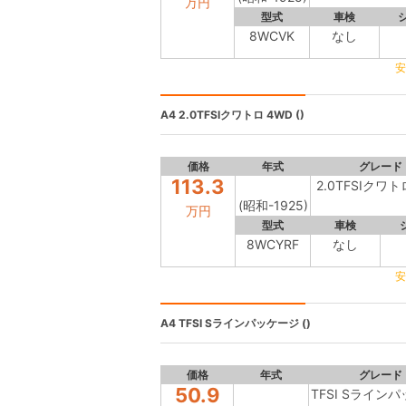
万円
型式
車検
8WCVK
なし
安
A4
2.0TFSIクワトロ 4WD ()
価格
年式
グレード
113.3
2.0TFSIクワト
(昭和-1925)
万円
型式
車検
8WCYRF
なし
安
A4
TFSI Sラインパッケージ ()
価格
年式
グレード
50.9
TFSI Sライン