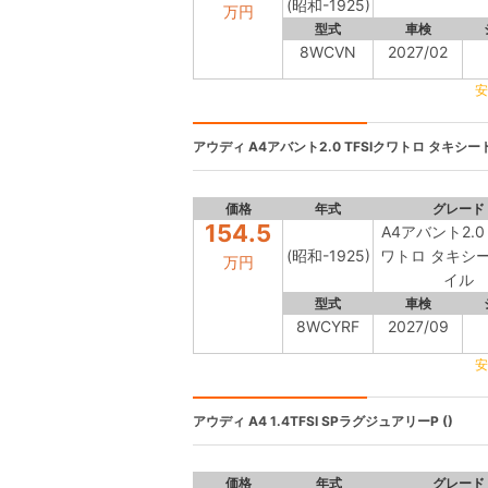
(昭和-1925)
万円
型式
車検
8WCVN
2027/02
安
アウディ
A4アバント2.0 TFSIクワトロ タキシー
価格
年式
グレード
154.5
A4アバント2.0 
(昭和-1925)
ワトロ タキシ
万円
イル
型式
車検
8WCYRF
2027/09
安
アウディ
A4 1.4TFSI SPラグジュアリーP ()
価格
年式
グレード