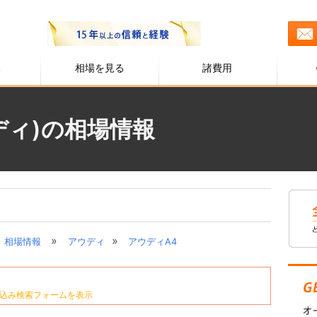
る
相場を見る
諸費用
ディ)の相場情報
»
»
相場情報
アウディ
アウディA4
込み検索フォームを表示