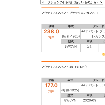
アウディ
A4アバント ブラックエレガンス ()
価格
年式
グレード
238.0
A4アバント ブ
(昭和-1925)
レガンス
万円
型式
車検
8WCVN
なし
安
アウディ
A4アバント 35TFSI SP ()
価格
年式
グレード
177.0
A4アバント 35TF
(昭和-1925)
万円
型式
車検
8WCVN
2026/09