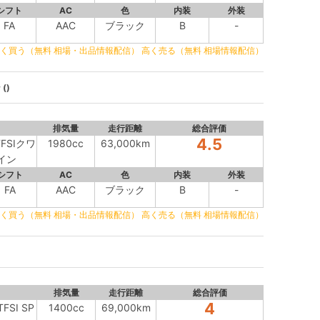
シフト
AC
色
内装
外装
FA
AAC
ブラック
B
-
く買う（無料 相場・出品情報配信）
高く売る（無料 相場情報配信）
()
排気量
走行距離
総合評価
4.5
FSIクワ
1980cc
63,000km
ライン
シフト
AC
色
内装
外装
FA
AAC
ブラック
B
-
く買う（無料 相場・出品情報配信）
高く売る（無料 相場情報配信）
排気量
走行距離
総合評価
4
FSI SP
1400cc
69,000km