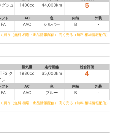
5
SPラグジュ
1400cc
44,000km
シフト
AC
色
内装
外装
FA
AAC
シルバー
B
-
く買う（無料 相場・出品情報配信）
高く売る（無料 相場情報配信）
排気量
走行距離
総合評価
4
TFSIク
1980cc
65,000km
イン
シフト
AC
色
内装
外装
FA
AAC
ブルー
B
-
く買う（無料 相場・出品情報配信）
高く売る（無料 相場情報配信）