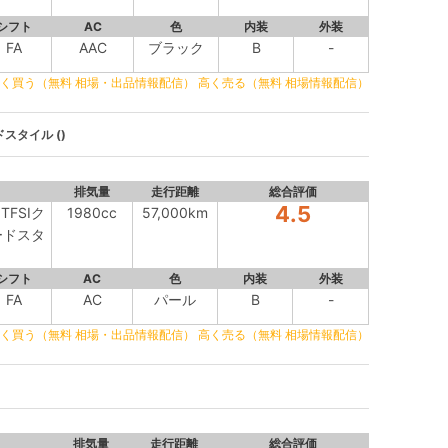
シフト
AC
色
内装
外装
FA
AAC
ブラック
B
-
く買う（無料 相場・出品情報配信）
高く売る（無料 相場情報配信）
ドスタイル ()
排気量
走行距離
総合評価
4.5
TFSIク
1980cc
57,000km
ードスタ
シフト
AC
色
内装
外装
FA
AC
パール
B
-
く買う（無料 相場・出品情報配信）
高く売る（無料 相場情報配信）
排気量
走行距離
総合評価