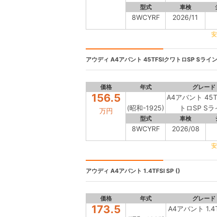
型式
車検
8WCYRF
2026/11
安
アウディ
A4アバント 45TFSIクワトロSP Sライン 
価格
年式
グレード
156.5
A4アバント 45T
(昭和-1925)
トロSP S
万円
型式
車検
8WCYRF
2026/08
安
アウディ
A4アバント 1.4TFSI SP ()
価格
年式
グレード
173.5
A4アバント 1.4T