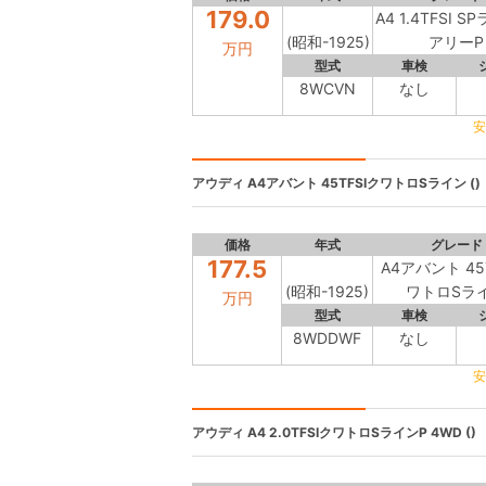
179.0
A4 1.4TFSI 
(昭和-1925)
アリーP
万円
型式
車検
8WCVN
なし
安
アウディ
A4アバント 45TFSIクワトロSライン ()
価格
年式
グレード
177.5
A4アバント 45
(昭和-1925)
ワトロSラ
万円
型式
車検
8WDDWF
なし
安
アウディ A4
2.0TFSIクワトロSラインP 4WD ()