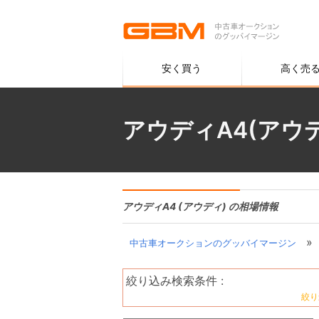
安く買う
高く売
アウディA4(アウ
アウディA4 (アウディ) の相場情報
»
中古車オークションのグッバイマージン
絞り込み検索条件 :
絞り