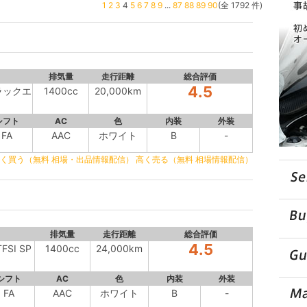
1
2
3
4
5
6
7
8
9
...
87
88
89
90
(全 1792 件)
排気量
走行距離
総合評価
4.5
ラックエ
1400cc
20,000km
シフト
AC
色
内装
外装
FA
AAC
ホワイト
B
-
く買う（無料 相場・出品情報配信）
高く売る（無料 相場情報配信）
排気量
走行距離
総合評価
4.5
SI SP
1400cc
24,000km
シフト
AC
色
内装
外装
FA
AAC
ホワイト
B
-