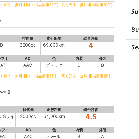
く買う（無料 相場・出品情報配信）
高く売る（無料 相場情報配信）
)
排気量
走行距離
総合評価
4
WD
3200cc
69,000km
シフト
AC
色
内装
外装
AT
AAC
ブラック
D
B
く買う（無料 相場・出品情報配信）
高く売る（無料 相場情報配信）
WD ()
排気量
走行距離
総合評価
4.5
ロ Sライ
2000cc
64,000km
シフト
AC
色
内装
外装
FAT
AAC
パール
B
A