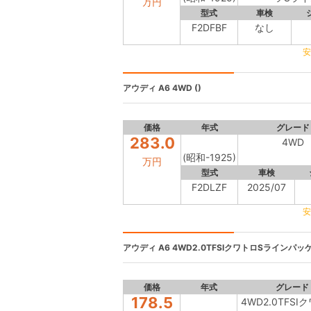
万円
型式
車検
F2DFBF
なし
安
アウディ A6
4WD ()
価格
年式
グレード
283.0
4WD
(昭和-1925)
万円
型式
車検
F2DLZF
2025/07
安
アウディ A6
4WD2.0TFSIクワトロSラインパッケ
価格
年式
グレード
178.5
4WD2.0TFSI