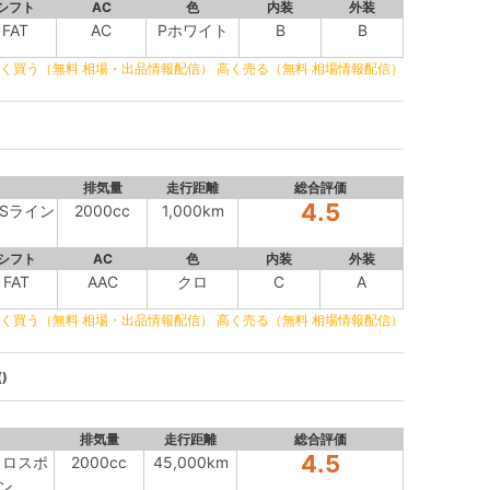
シフト
AC
色
内装
外装
FAT
AC
Pホワイト
B
B
く買う（無料 相場・出品情報配信）
高く売る（無料 相場情報配信）
排気量
走行距離
総合評価
4.5
 Sライン
2000cc
1,000km
シフト
AC
色
内装
外装
FAT
AAC
クロ
C
A
く買う（無料 相場・出品情報配信）
高く売る（無料 相場情報配信）
)
排気量
走行距離
総合評価
4.5
トロスポ
2000cc
45,000km
ン