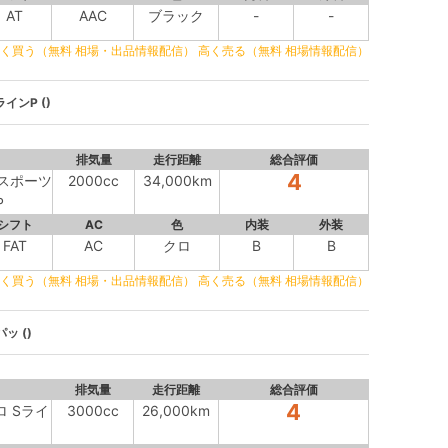
AT
AAC
ブラック
-
-
く買う（無料 相場・出品情報配信）
高く売る（無料 相場情報配信）
インP ()
排気量
走行距離
総合評価
4
ロスポーツ
2000cc
34,000km
P
シフト
AC
色
内装
外装
FAT
AC
クロ
B
B
く買う（無料 相場・出品情報配信）
高く売る（無料 相場情報配信）
ッ ()
排気量
走行距離
総合評価
4
トロ Sライ
3000cc
26,000km