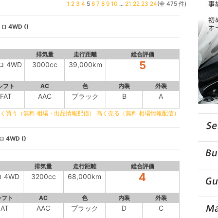
1
2
3
4
5
6
7
8
9
10
...
21
22
23
24
(全 475 件)
ロ 4WD ()
排気量
走行距離
総合評価
5
ロ 4WD
3000cc
39,000km
シフト
AC
色
内装
外装
FAT
AAC
ブラック
B
A
く買う（無料 相場・出品情報配信）
高く売る（無料 相場情報配信）
ロ 4WD ()
排気量
走行距離
総合評価
4
ロ 4WD
3200cc
68,000km
シフト
AC
色
内装
外装
AT
AAC
ブラック
D
C