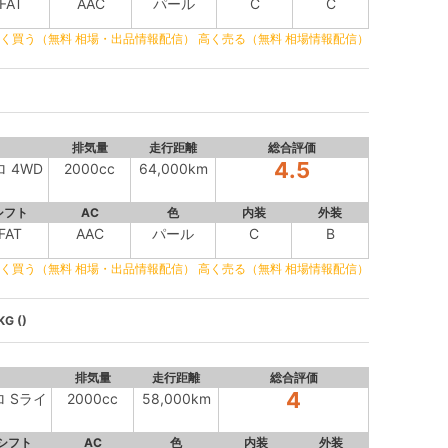
FAT
AAC
パール
C
C
く買う（無料 相場・出品情報配信）
高く売る（無料 相場情報配信）
排気量
走行距離
総合評価
4.5
ロ 4WD
2000cc
64,000km
シフト
AC
色
内装
外装
FAT
AAC
パール
C
B
く買う（無料 相場・出品情報配信）
高く売る（無料 相場情報配信）
G ()
排気量
走行距離
総合評価
4
ロ Sライ
2000cc
58,000km
シフト
AC
色
内装
外装