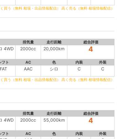
く買う（無料 相場・出品情報配信）
高く売る（無料 相場情報配信）
排気量
走行距離
総合評価
4
ロ 4WD
2000cc
20,000km
シフト
AC
色
内装
外装
FAT
AAC
シロ
C
C
く買う（無料 相場・出品情報配信）
高く売る（無料 相場情報配信）
排気量
走行距離
総合評価
4
ロ 4WD
2000cc
55,000km
シフト
AC
色
内装
外装