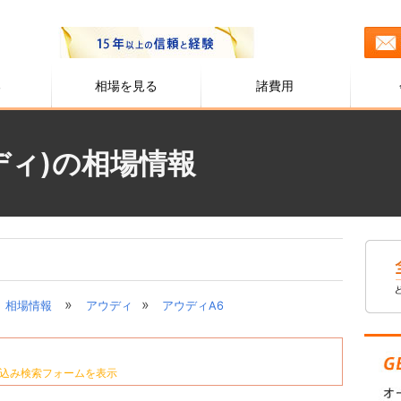
る
相場を見る
諸費用
ディ)の相場情報
»
»
相場情報
アウディ
アウディA6
込み検索フォームを表示