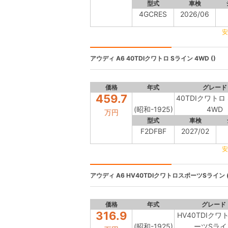
型式
車検
4GCRES
2026/06
安
アウディ A6
40TDIクワトロ Sライン 4WD ()
価格
年式
グレード
459.7
40TDIクワトロ
(昭和-1925)
4WD
万円
型式
車検
F2DFBF
2027/02
安
アウディ A6
HV40TDIクワトロスポーツSライン (
価格
年式
グレード
316.9
HV40TDIクワ
(昭和-1925)
ーツSライ