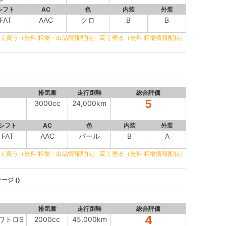
シフト
AC
色
内装
外装
FAT
AAC
クロ
B
B
く買う（無料 相場・出品情報配信）
高く売る（無料 相場情報配信）
排気量
走行距離
総合評価
5
3000cc
24,000km
シフト
AC
色
内装
外装
FAT
AAC
パール
B
A
く買う（無料 相場・出品情報配信）
高く売る（無料 相場情報配信）
ージ ()
排気量
走行距離
総合評価
4
クワトロS
2000cc
45,000km