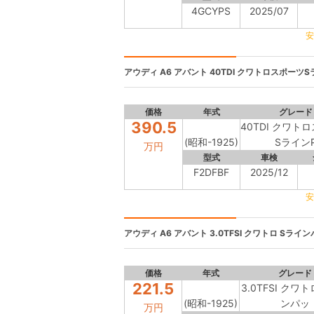
4GCYPS
2025/07
安
アウディ A6 アバント
40TDI クワトロスポーツSラ
価格
年式
グレード
390.5
40TDI クワト
(昭和-1925)
Sライン
万円
型式
車検
F2DFBF
2025/12
安
アウディ A6 アバント
3.0TFSI クワトロ Sラインパ
価格
年式
グレード
221.5
3.0TFSI クワ
(昭和-1925)
ンパッ
万円