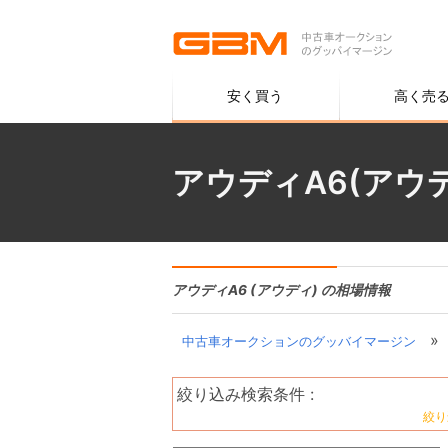
安く買う
高く売
アウディA6(アウ
アウディA6 (アウディ) の相場情報
»
中古車オークションのグッバイマージン
絞り込み検索条件 :
絞り