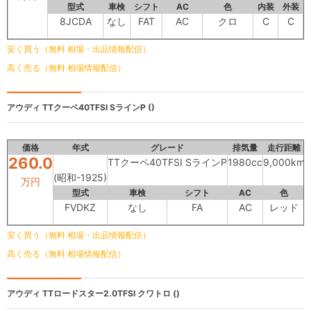
型式
車検
シフト
AC
色
内装
外装
8JCDA
なし
FAT
AC
クロ
C
C
安く買う（無料 相場・出品情報配信）
高く売る（無料 相場情報配信）
アウディ
TTクーペ40TFSI SラインP ()
価格
年式
グレード
排気量
走行距離
260.0
TTクーペ40TFSI SラインP
1980cc
9,000km
(昭和-1925)
万円
型式
車検
シフト
AC
色
FVDKZ
なし
FA
AC
レッド
安く買う（無料 相場・出品情報配信）
高く売る（無料 相場情報配信）
アウディ
TTロードスター2.0TFSI クワトロ ()