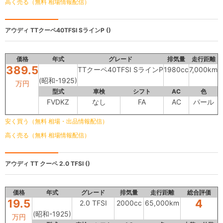
高く売る（無料 相場情報配信）
アウディ
TTクーペ40TFSI SラインP ()
価格
年式
グレード
排気量
走行距離
389.5
TTクーペ40TFSI SラインP
1980cc
7,000km
(昭和-1925)
万円
型式
車検
シフト
AC
色
FVDKZ
なし
FA
AC
パール
安く買う（無料 相場・出品情報配信）
高く売る（無料 相場情報配信）
アウディ TT クーペ
2.0 TFSI ()
価格
年式
グレード
排気量
走行距離
総合評価
19.5
4
2.0 TFSI
2000cc
65,000km
(昭和-1925)
万円