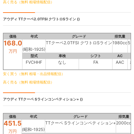
高く売る（無料 相場情報配信）
アウディ
TTクーペ2.0TFSI クワトロSライン ()
価格
年式
グレード
排気量
168.0
TTクーペ2.0TFSI クワトロSライン
1980cc
53
(昭和-1925)
万円
型式
車検
シフト
AC
FVCHHF
なし
FA
AAC
ホ
安く買う（無料 相場・出品情報配信）
高く売る（無料 相場情報配信）
アウディ
TTクーペ Sラインコンペティション+ ()
価格
年式
グレード
排気量
451.5
TTクーペ Sラインコンペティション+
2000cc
(昭和-1925)
万円