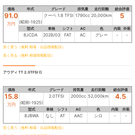
価格
年式
グレード
排気量
走行距離
総合評価
91.0
5
クーペ 1.8 TFSI
1790cc
20,000km
(昭和-1925)
万円
型式
車検
シフト
AC
色
内装
外装
8JCDA
2028/03
FAT
AC
グレー
-
-
安く買う（無料 相場・出品情報配信）
高く売る（無料 相場情報配信）
アウディ TT
2.0TFSI ()
価格
年式
グレード
排気量
走行距離
総合評価
15.8
4.5
2.0TFSI
2000cc
52,000km
(昭和-1925)
万円
型式
車検
シフト
AC
色
内装
外装
8JBWA
なし
AT
AAC
シロ
-
-
安く買う（無料 相場・出品情報配信）