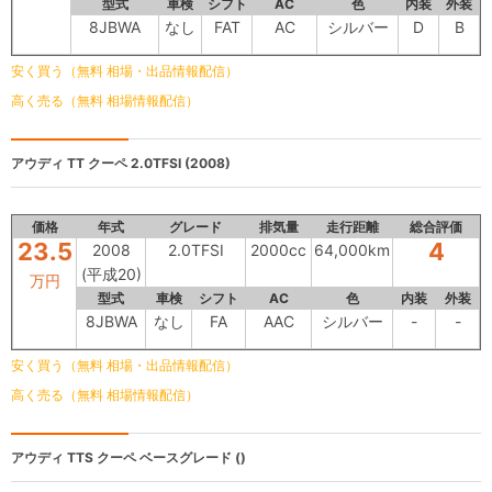
型式
車検
シフト
AC
色
内装
外装
8JBWA
なし
FAT
AC
シルバー
D
B
安く買う（無料 相場・出品情報配信）
高く売る（無料 相場情報配信）
アウディ TT クーペ
2.0TFSI (2008)
価格
年式
グレード
排気量
走行距離
総合評価
23.5
4
2008
2.0TFSI
2000cc
64,000km
(平成20)
万円
型式
車検
シフト
AC
色
内装
外装
8JBWA
なし
FA
AAC
シルバー
-
-
安く買う（無料 相場・出品情報配信）
高く売る（無料 相場情報配信）
アウディ TTS クーペ
ベースグレード ()