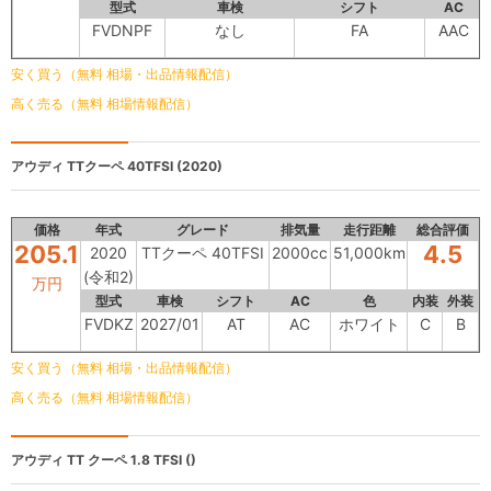
型式
車検
シフト
AC
FVDNPF
なし
FA
AAC
安く買う（無料 相場・出品情報配信）
高く売る（無料 相場情報配信）
アウディ
TTクーペ 40TFSI (2020)
価格
年式
グレード
排気量
走行距離
総合評価
205.1
4.5
2020
TTクーペ 40TFSI
2000cc
51,000km
(令和2)
万円
型式
車検
シフト
AC
色
内装
外装
FVDKZ
2027/01
AT
AC
ホワイト
C
B
安く買う（無料 相場・出品情報配信）
高く売る（無料 相場情報配信）
アウディ TT
クーペ 1.8 TFSI ()