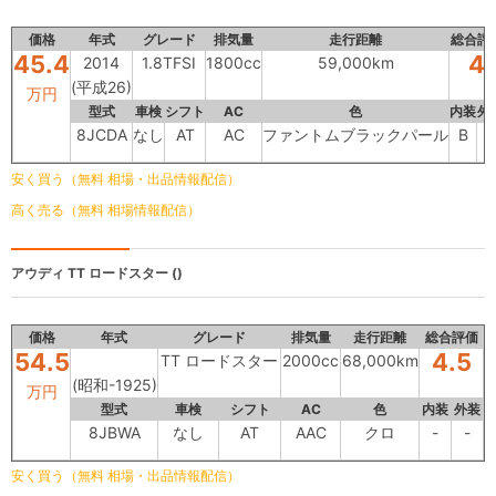
価格
年式
グレード
排気量
走行距離
総合評
45.4
4
2014
1.8TFSI
1800cc
59,000km
(平成26)
万円
型式
車検
シフト
AC
色
内装
外
8JCDA
なし
AT
AC
ファントムブラックパール
B
C
安く買う（無料 相場・出品情報配信）
高く売る（無料 相場情報配信）
アウディ
TT ロードスター ()
価格
年式
グレード
排気量
走行距離
総合評価
54.5
4.5
TT ロードスター
2000cc
68,000km
(昭和-1925)
万円
型式
車検
シフト
AC
色
内装
外装
8JBWA
なし
AT
AAC
クロ
-
-
安く買う（無料 相場・出品情報配信）