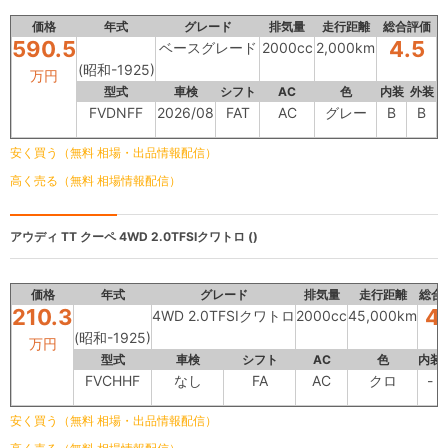
価格
年式
グレード
排気量
走行距離
総合評価
590.5
4.5
ベースグレード
2000cc
2,000km
(昭和-1925)
万円
型式
車検
シフト
AC
色
内装
外装
FVDNFF
2026/08
FAT
AC
グレー
B
B
安く買う（無料 相場・出品情報配信）
高く売る（無料 相場情報配信）
アウディ TT クーペ
4WD 2.0TFSIクワトロ ()
価格
年式
グレード
排気量
走行距離
総合
210.3
4
4WD 2.0TFSIクワトロ
2000cc
45,000km
(昭和-1925)
万円
型式
車検
シフト
AC
色
内装
FVCHHF
なし
FA
AC
クロ
-
安く買う（無料 相場・出品情報配信）