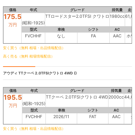
価格
年式
グレード
排気量
走行
175.5
TTロードスター2.0TFSI クワトロ
1980cc
61,0
(昭和-1925)
万円
型式
車検
シフト
AC
FVCHHF
なし
FA
AAC
ホワ
安く買う（無料 相場・出品情報配信）
高く売る（無料 相場情報配信）
アウディ
TTクーペ 2.0TFSIクワトロ 4WD ()
価格
年式
グレード
排気量
走行
195.5
TTクーペ 2.0TFSIクワトロ 4WD
2000cc
44,0
(昭和-1925)
万円
型式
車検
シフト
AC
FVCHHF
2026/11
FAT
AAC
シ
安く買う（無料 相場・出品情報配信）