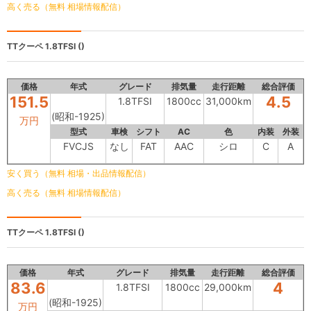
高く売る（無料 相場情報配信）
TTクーペ
1.8TFSI ()
価格
年式
グレード
排気量
走行距離
総合評価
151.5
4.5
1.8TFSI
1800cc
31,000km
(昭和-1925)
万円
型式
車検
シフト
AC
色
内装
外装
FVCJS
なし
FAT
AAC
シロ
C
A
安く買う（無料 相場・出品情報配信）
高く売る（無料 相場情報配信）
TTクーペ
1.8TFSI ()
価格
年式
グレード
排気量
走行距離
総合評価
83.6
4
1.8TFSI
1800cc
29,000km
(昭和-1925)
万円