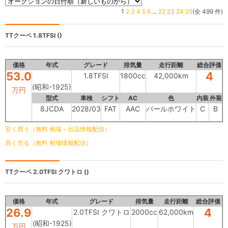
1
2
3
4
5
6
...
22
23
24
25
(全 499 件)
TTクーペ
1.8TFSI ()
価格
年式
グレード
排気量
走行距離
総合評価
53.0
4
1.8TFSI
1800cc
42,000km
(昭和-1925)
万円
型式
車検
シフト
AC
色
内装
外装
8JCDA
2028/03
FAT
AAC
パールホワイト
C
B
安く買う（無料 相場・出品情報配信）
高く売る（無料 相場情報配信）
TTクーペ
2.0TFSI クワトロ ()
価格
年式
グレード
排気量
走行距離
総合評価
26.9
4
2.0TFSI クワトロ
2000cc
62,000km
(昭和-1925)
万円