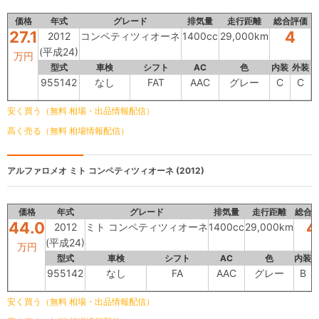
価格
年式
グレード
排気量
走行距離
総合評価
27.1
4
2012
コンペティツィオーネ
1400cc
29,000km
(平成24)
万円
型式
車検
シフト
AC
色
内装
外装
955142
なし
FAT
AAC
グレー
C
C
安く買う（無料 相場・出品情報配信）
高く売る（無料 相場情報配信）
アルファロメオ
ミト コンペティツィオーネ (2012)
価格
年式
グレード
排気量
走行距離
総合
44.0
4
2012
ミト コンペティツィオーネ
1400cc
29,000km
(平成24)
万円
型式
車検
シフト
AC
色
内装
955142
なし
FA
AAC
グレー
B
安く買う（無料 相場・出品情報配信）