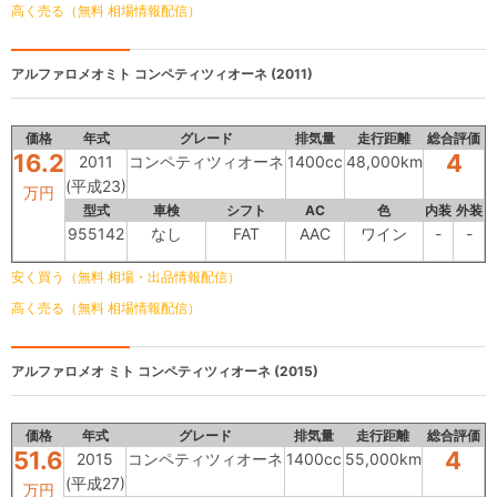
高く売る（無料 相場情報配信）
アルファロメオミト
コンペティツィオーネ (2011)
価格
年式
グレード
排気量
走行距離
総合評価
16.2
4
2011
コンペティツィオーネ
1400cc
48,000km
(平成23)
万円
型式
車検
シフト
AC
色
内装
外装
955142
なし
FAT
AAC
ワイン
-
-
安く買う（無料 相場・出品情報配信）
高く売る（無料 相場情報配信）
アルファロメオ ミト
コンペティツィオーネ (2015)
価格
年式
グレード
排気量
走行距離
総合評価
51.6
4
2015
コンペティツィオーネ
1400cc
55,000km
(平成27)
万円