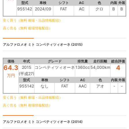
型式
車検
シフト
AC
色
内装
外装
955142
2024/09
FAT
AC
クロ
B
B
安く買う（無料 相場・出品情報配信）
高く売る（無料 相場情報配信）
アルファロメオ ミト
コンペティツィオーネ (2015)
価格
年式
グレード
排気量
走行距離
総合評価
64.3
4
2015
コンペティツィオーネ
1360cc
54,000km
(平成27)
万円
型式
車検
シフト
AC
色
内装
外装
955142
なし
FAT
AAC
アオ
-
-
安く買う（無料 相場・出品情報配信）
高く売る（無料 相場情報配信）
アルファロメオ ミト
コンペティツィオーネ (2014)