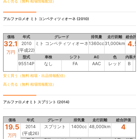
高く売る（無料 相場情報配信）
アルファロメオ
ミト コンペティツィオーネ (2010)
価格
年式
グレード
排気量
走行距離
総合評
32.1
4.5
2010
ミト コンペティツィオーネ
1360cc
31,000km
(平成22)
万円
型式
車検
シフト
AC
色
内装
外
95514P
なし
FA
AAC
レッド
B
-
安く買う（無料 相場・出品情報配信）
高く売る（無料 相場情報配信）
アルファロメオミト
スプリント (2014)
価格
年式
グレード
排気量
走行距離
総合評価
19.5
4
2014
スプリント
1400cc
48,000km
(平成26)
万円