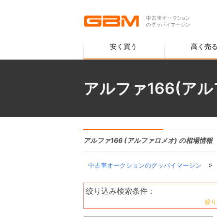
安く買う
高く売
アルファ166(ア
アルファ166 (アルファロメオ) の相場情報
»
中古車オークションのグッバイマージン
絞り込み検索条件 :
絞り