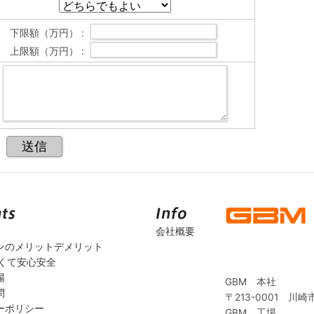
下限額（万円） :
上限額（万円） :
会社概要
ンのメリットデメリット
安くて安心安全
場
GBM 本社
問
〒213-0001 川崎
ーポリシー
GBM 工場