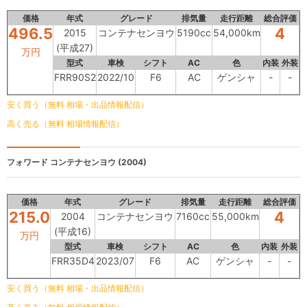
価格
年式
グレード
排気量
走行距離
総合評価
496.5
4
2015
コンテナセンヨウ
5190cc
54,000km
(平成27)
万円
型式
車検
シフト
AC
色
内装
外装
FRR90S2
2022/10
F6
AC
ゲンシャ
-
-
安く買う（無料 相場・出品情報配信）
高く売る（無料 相場情報配信）
フォワード
コンテナセンヨウ (2004)
価格
年式
グレード
排気量
走行距離
総合評価
215.0
4
2004
コンテナセンヨウ
7160cc
55,000km
(平成16)
万円
型式
車検
シフト
AC
色
内装
外装
FRR35D4
2023/07
F6
AC
ゲンシャ
-
-
安く買う（無料 相場・出品情報配信）