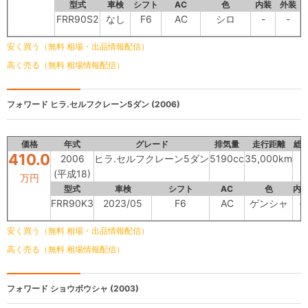
型式
車検
シフト
AC
色
内装
外装
FRR90S2
なし
F6
AC
シロ
-
-
安く買う（無料 相場・出品情報配信）
高く売る（無料 相場情報配信）
フォワード
ヒラ.セルフクレーン5ダン (2006)
価格
年式
グレード
排気量
走行距離
総
410.0
2006
ヒラ.セルフクレーン5ダン
5190cc
35,000km
(平成18)
万円
型式
車検
シフト
AC
色
内
FRR90K3
2023/05
F6
AC
ゲンシャ
-
安く買う（無料 相場・出品情報配信）
高く売る（無料 相場情報配信）
フォワード
ショウボウシャ (2003)