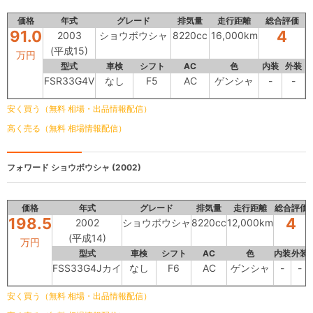
価格
年式
グレード
排気量
走行距離
総合評価
91.0
4
2003
ショウボウシャ
8220cc
16,000km
(平成15)
万円
型式
車検
シフト
AC
色
内装
外装
FSR33G4V
なし
F5
AC
ゲンシャ
-
-
安く買う（無料 相場・出品情報配信）
高く売る（無料 相場情報配信）
フォワード
ショウボウシャ (2002)
価格
年式
グレード
排気量
走行距離
総合評価
198.5
4
2002
ショウボウシャ
8220cc
12,000km
(平成14)
万円
型式
車検
シフト
AC
色
内装
外装
FSS33G4Jカイ
なし
F6
AC
ゲンシャ
-
-
安く買う（無料 相場・出品情報配信）