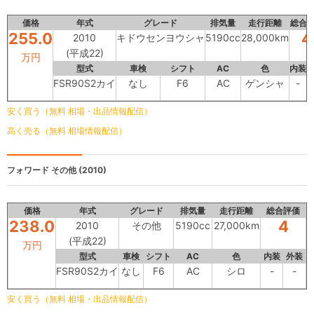
価格
年式
グレード
排気量
走行距離
総合
255.0
4
2010
キドウセンヨウシャ
5190cc
28,000km
(平成22)
万円
型式
車検
シフト
AC
色
内装
FSR90S2カイ
なし
F6
AC
ゲンシャ
-
安く買う（無料 相場・出品情報配信）
高く売る（無料 相場情報配信）
フォワード
その他 (2010)
価格
年式
グレード
排気量
走行距離
総合評価
238.0
4
2010
その他
5190cc
27,000km
(平成22)
万円
型式
車検
シフト
AC
色
内装
外装
FSR90S2カイ
なし
F6
AC
シロ
-
-
安く買う（無料 相場・出品情報配信）