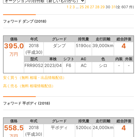
1
2
3
...
25
26
27
28
29
30
31
(全 607 件)
フォワード
ダンプ (2018)
価格
年式
グレード
排気量
走行距離
総合評価
395.0
4
2018
ダンプ
5190cc
39,000km
(平成30)
万円
型式
車検
シフト
AC
色
内装
外装
FRR90S2
2023/04
F6
AC
シロ
-
-
安く買う（無料 相場・出品情報配信）
高く売る（無料 相場情報配信）
フォワード
平ボディ (2018)
価格
年式
グレード
排気量
走行距離
総合評価
558.5
4
2018
平ボディ
5200cc
24,000km
(平成30)
万円