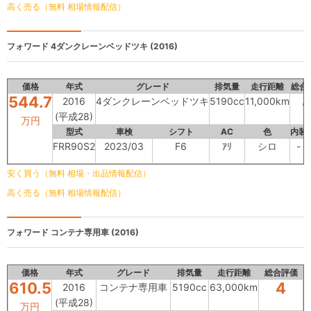
高く売る（無料 相場情報配信）
フォワード
4ダンクレーンベッドツキ (2016)
価格
年式
グレード
排気量
走行距離
総合
544.7
2016
4ダンクレーンベッドツキ
5190cc
11,000km
(平成28)
万円
型式
車検
シフト
AC
色
内装
FRR90S2
2023/03
F6
ｱﾘ
シロ
-
安く買う（無料 相場・出品情報配信）
高く売る（無料 相場情報配信）
フォワード
コンテナ専用車 (2016)
価格
年式
グレード
排気量
走行距離
総合評価
610.5
4
2016
コンテナ専用車
5190cc
63,000km
(平成28)
万円