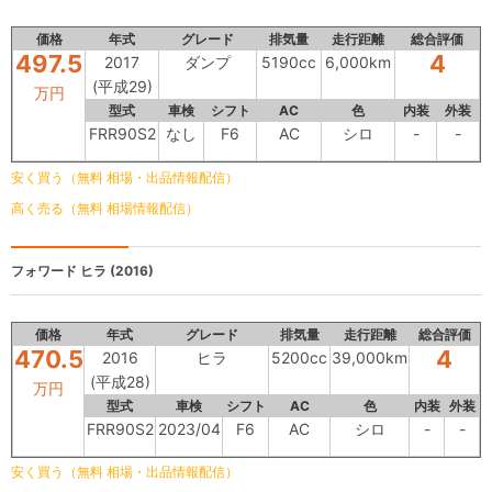
価格
年式
グレード
排気量
走行距離
総合評価
497.5
4
2017
ダンプ
5190cc
6,000km
(平成29)
万円
型式
車検
シフト
AC
色
内装
外装
FRR90S2
なし
F6
AC
シロ
-
-
安く買う（無料 相場・出品情報配信）
高く売る（無料 相場情報配信）
フォワード
ヒラ (2016)
価格
年式
グレード
排気量
走行距離
総合評価
470.5
4
2016
ヒラ
5200cc
39,000km
(平成28)
万円
型式
車検
シフト
AC
色
内装
外装
FRR90S2
2023/04
F6
AC
シロ
-
-
安く買う（無料 相場・出品情報配信）