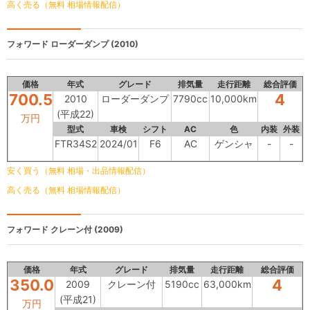
高く売る（無料 相場情報配信）
フォワード
ローダーダンプ (2010)
価格
年式
グレード
排気量
走行距離
総合評価
700.5
4
2010
ローダーダンプ
7790cc
10,000km
(平成22)
万円
型式
車検
シフト
AC
色
内装
外装
FTR34S2
2024/01
F6
AC
ゲンシャ
-
-
安く買う（無料 相場・出品情報配信）
高く売る（無料 相場情報配信）
フォワード
クレーン付 (2009)
価格
年式
グレード
排気量
走行距離
総合評価
350.0
4
2009
クレーン付
5190cc
63,000km
(平成21)
万円