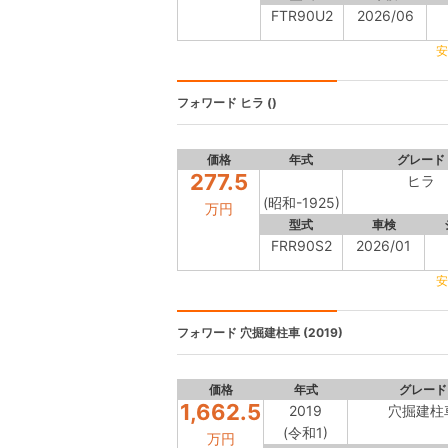
FTR90U2
2026/06
安
フォワード
ヒラ ()
価格
年式
グレード
277.5
ヒラ
(昭和-1925)
万円
型式
車検
FRR90S2
2026/01
安
フォワード
穴掘建柱車 (2019)
価格
年式
グレード
1,662.5
2019
穴掘建柱
(令和1)
万円