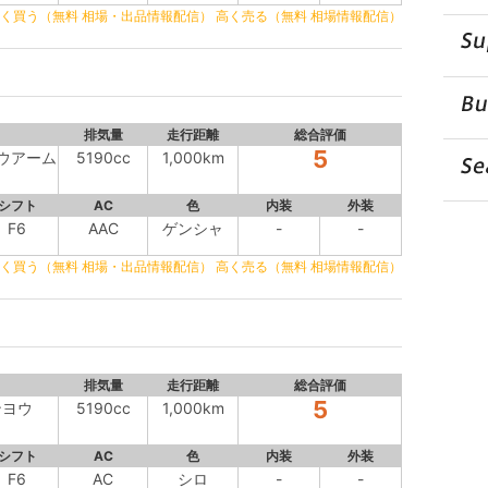
く買う（無料 相場・出品情報配信）
高く売る（無料 相場情報配信）
排気量
走行距離
総合評価
5
ウアーム
5190cc
1,000km
シフト
AC
色
内装
外装
F6
AAC
ゲンシャ
-
-
く買う（無料 相場・出品情報配信）
高く売る（無料 相場情報配信）
排気量
走行距離
総合評価
5
ンヨウ
5190cc
1,000km
シフト
AC
色
内装
外装
F6
AC
シロ
-
-