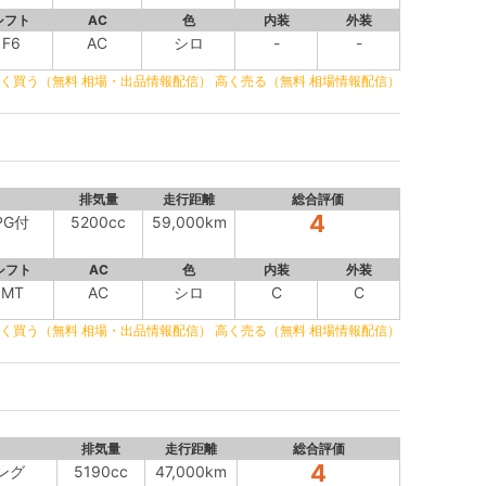
シフト
AC
色
内装
外装
F6
AC
シロ
-
-
く買う（無料 相場・出品情報配信）
高く売る（無料 相場情報配信）
排気量
走行距離
総合評価
4
PG付
5200cc
59,000km
シフト
AC
色
内装
外装
MT
AC
シロ
C
C
く買う（無料 相場・出品情報配信）
高く売る（無料 相場情報配信）
排気量
走行距離
総合評価
4
ング
5190cc
47,000km