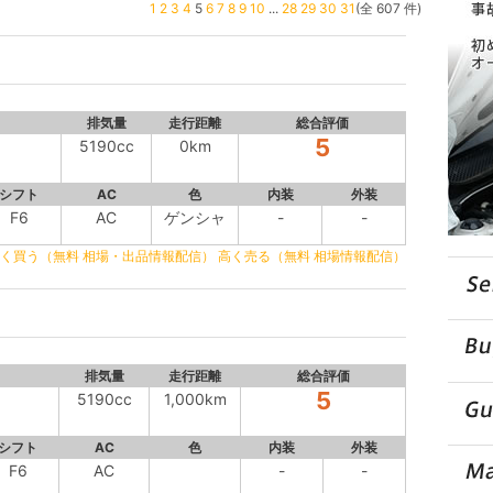
1
2
3
4
5
6
7
8
9
10
...
28
29
30
31
(全 607 件)
排気量
走行距離
総合評価
5
5190cc
0km
シフト
AC
色
内装
外装
F6
AC
ゲンシャ
-
-
く買う（無料 相場・出品情報配信）
高く売る（無料 相場情報配信）
排気量
走行距離
総合評価
5
5190cc
1,000km
シフト
AC
色
内装
外装
F6
AC
-
-