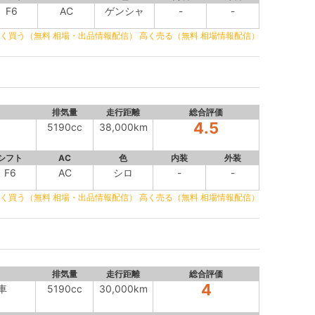
F6
AC
ゲンシャ
-
-
く買う（無料 相場・出品情報配信）
高く売る（無料 相場情報配信）
排気量
走行距離
総合評価
4.5
5190cc
38,000km
シフト
AC
色
内装
外装
F6
AC
シロ
-
-
く買う（無料 相場・出品情報配信）
高く売る（無料 相場情報配信）
排気量
走行距離
総合評価
4
車
5190cc
30,000km