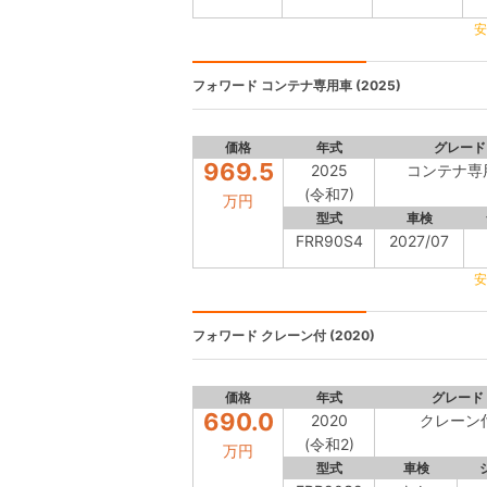
安
フォワード
コンテナ専用車 (2025)
価格
年式
グレード
969.5
2025
コンテナ専
(令和7)
万円
型式
車検
FRR90S4
2027/07
安
フォワード
クレーン付 (2020)
価格
年式
グレード
690.0
2020
クレーン
(令和2)
万円
型式
車検