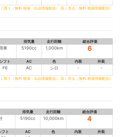
く買う（無料 相場・出品情報配信）
高く売る（無料 相場情報配信）
排気量
走行距離
総合評価
6
用車
5190cc
1,000km
シフト
AC
色
内装
外装
F6
AC
シロ
-
-
く買う（無料 相場・出品情報配信）
高く売る（無料 相場情報配信）
排気量
走行距離
総合評価
4
付
5190cc
10,000km
シフト
AC
色
内装
外装