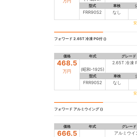
万円
型式
車検
FRR90S2
なし
安
フォワード
2.65T 冷凍 PG付 ()
価格
年式
グレード
468.5
2.65T 冷凍 
(昭和-1925)
万円
型式
車検
FRR90S2
なし
安
フォワード
アルミウイング ()
価格
年式
グレード
666.5
アルミウイ