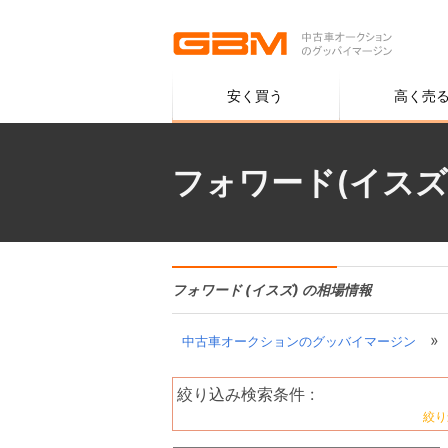
安く買う
高く売
フォワード(イスズ
フォワード (イスズ) の相場情報
»
中古車オークションのグッバイマージン
絞り込み検索条件 :
絞り