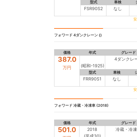
型式
車検
FSR90S2
なし
安
フォワード
4ダンクレーン ()
価格
年式
グレード
387.0
4ダンクレ
(昭和-1925)
万円
型式
車検
FRR90S1
なし
安
フォワード
冷蔵・冷凍車 (2018)
価格
年式
グレード
501.0
2018
冷蔵・冷凍
(平成30)