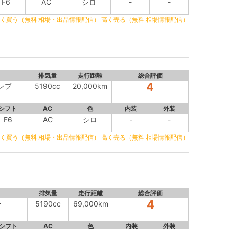
F6
AC
シロ
-
-
く買う（無料 相場・出品情報配信）
高く売る（無料 相場情報配信）
排気量
走行距離
総合評価
4
ンプ
5190cc
20,000km
シフト
AC
色
内装
外装
F6
AC
シロ
-
-
く買う（無料 相場・出品情報配信）
高く売る（無料 相場情報配信）
排気量
走行距離
総合評価
4
ー
5190cc
69,000km
シフト
AC
色
内装
外装