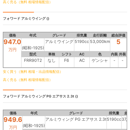
高く売る（無料 相場情報配信）
フォワード
アルミウイング ()
価格
年式
グレード
排気量
走行距離
総合評価
947.0
5
アルミウイング
5190cc
53,000km
(昭和-1925)
万円
型式
車検
シフト
AC
色
内装
外装
FRR90T2
なし
F6
AC
ゲンシャ
-
-
安く買う（無料 相場・出品情報配信）
高く売る（無料 相場情報配信）
フォワード
アルミウィング PG エアサス 2.3t ()
価格
年式
グレード
排気量
走
949.6
アルミウィング PG エアサス 2.3t
5190cc
37,
(昭和-1925)
万円