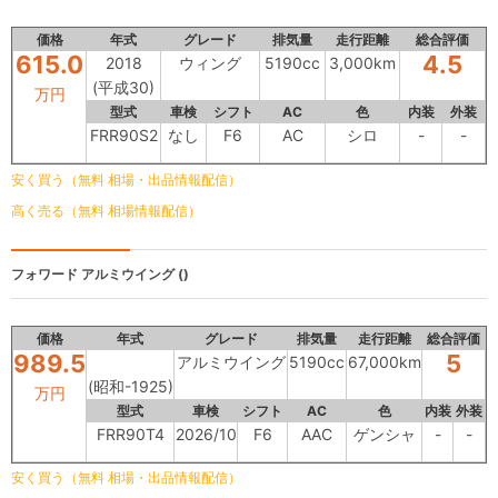
価格
年式
グレード
排気量
走行距離
総合評価
615.0
4.5
2018
ウィング
5190cc
3,000km
(平成30)
万円
型式
車検
シフト
AC
色
内装
外装
FRR90S2
なし
F6
AC
シロ
-
-
安く買う（無料 相場・出品情報配信）
高く売る（無料 相場情報配信）
フォワード
アルミウイング ()
価格
年式
グレード
排気量
走行距離
総合評価
989.5
5
アルミウイング
5190cc
67,000km
(昭和-1925)
万円
型式
車検
シフト
AC
色
内装
外装
FRR90T4
2026/10
F6
AAC
ゲンシャ
-
-
安く買う（無料 相場・出品情報配信）