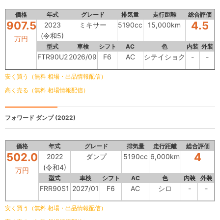
価格
年式
グレード
排気量
走行距離
総合評価
907.5
4.5
2023
ミキサー
5190cc
15,000km
(令和5)
万円
型式
車検
シフト
AC
色
内装
外装
FTR90U2
2026/09
F6
AC
シテイショク
-
-
安く買う（無料 相場・出品情報配信）
高く売る（無料 相場情報配信）
フォワード
ダンプ (2022)
価格
年式
グレード
排気量
走行距離
総合評価
502.0
4
2022
ダンプ
5190cc
6,000km
(令和4)
万円
型式
車検
シフト
AC
色
内装
外装
FRR90S1
2027/01
F6
AC
シロ
-
-
安く買う（無料 相場・出品情報配信）