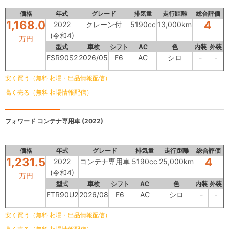
価格
年式
グレード
排気量
走行距離
総合評価
1,168.0
4
2022
クレーン付
5190cc
13,000km
(令和4)
万円
型式
車検
シフト
AC
色
内装
外装
FSR90S2
2026/05
F6
AC
シロ
-
-
安く買う（無料 相場・出品情報配信）
高く売る（無料 相場情報配信）
フォワード
コンテナ専用車 (2022)
価格
年式
グレード
排気量
走行距離
総合評価
1,231.5
4
2022
コンテナ専用車
5190cc
25,000km
(令和4)
万円
型式
車検
シフト
AC
色
内装
外装
FTR90U2
2026/08
F6
AC
シロ
-
-
安く買う（無料 相場・出品情報配信）