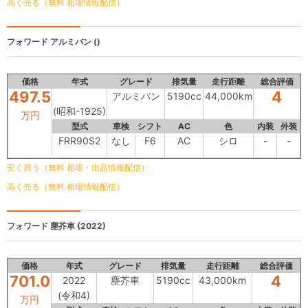
高く売る（無料 相場情報配信）
フォワード
アルミバン ()
価格
年式
グレード
排気量
走行距離
総合評価
497.5
4
アルミバン
5190cc
44,000km
(昭和-1925)
万円
型式
車検
シフト
AC
色
内装
外装
FRR90S2
なし
F6
AC
シロ
-
-
安く買う（無料 相場・出品情報配信）
高く売る（無料 相場情報配信）
フォワード
塵芥車 (2022)
価格
年式
グレード
排気量
走行距離
総合評価
701.0
4
2022
塵芥車
5190cc
43,000km
(令和4)
万円