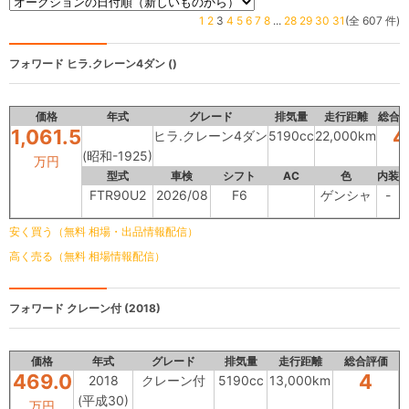
1
2
3
4
5
6
7
8
...
28
29
30
31
(全 607 件)
フォワード
ヒラ.クレーン4ダン ()
価格
年式
グレード
排気量
走行距離
総合
1,061.5
4
ヒラ.クレーン4ダン
5190cc
22,000km
(昭和-1925)
万円
型式
車検
シフト
AC
色
内装
FTR90U2
2026/08
F6
ゲンシャ
-
安く買う（無料 相場・出品情報配信）
高く売る（無料 相場情報配信）
フォワード
クレーン付 (2018)
価格
年式
グレード
排気量
走行距離
総合評価
469.0
4
2018
クレーン付
5190cc
13,000km
(平成30)
万円