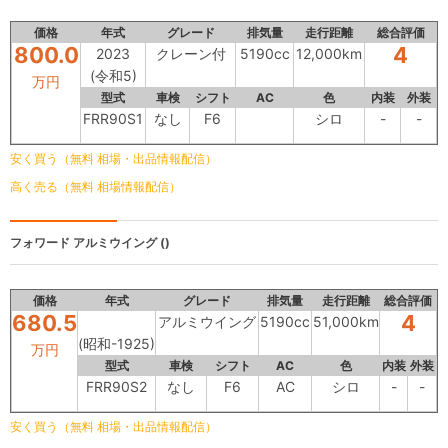
価格
年式
グレード
排気量
走行距離
総合評価
800.0
4
2023
クレーン付
5190cc
12,000km
(令和5)
万円
型式
車検
シフト
AC
色
内装
外装
FRR90S1
なし
F6
シロ
-
-
安く買う（無料 相場・出品情報配信）
高く売る（無料 相場情報配信）
フォワード
アルミウイング ()
価格
年式
グレード
排気量
走行距離
総合評価
680.5
4
アルミウイング
5190cc
51,000km
(昭和-1925)
万円
型式
車検
シフト
AC
色
内装
外装
FRR90S2
なし
F6
AC
シロ
-
-
安く買う（無料 相場・出品情報配信）