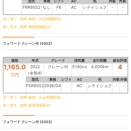
型式
車検
シフト
AC
色
内装
外装
FRR90S2
なし
F6
AC
シテイショク
-
-
安く買う（無料 相場・出品情報配信）
高く売る（無料 相場情報配信）
フォワード
クレーン付 (2022)
価格
年式
グレード
排気量
走行距離
総合評価
1,165.0
4
2022
クレーン付
5190cc
4,000km
(令和4)
万円
型式
車検
シフト
AC
色
内装
外装
FSR90S2
2026/04
AC
シテイショク
-
-
安く買う（無料 相場・出品情報配信）
高く売る（無料 相場情報配信）
フォワード
クレーン付 (2022)