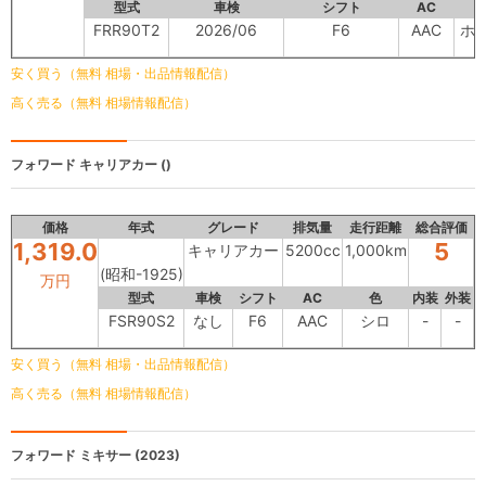
型式
車検
シフト
AC
FRR90T2
2026/06
F6
AAC
ホ
安く買う（無料 相場・出品情報配信）
高く売る（無料 相場情報配信）
フォワード
キャリアカー ()
価格
年式
グレード
排気量
走行距離
総合評価
1,319.0
5
キャリアカー
5200cc
1,000km
(昭和-1925)
万円
型式
車検
シフト
AC
色
内装
外装
FSR90S2
なし
F6
AAC
シロ
-
-
安く買う（無料 相場・出品情報配信）
高く売る（無料 相場情報配信）
フォワード
ミキサー (2023)