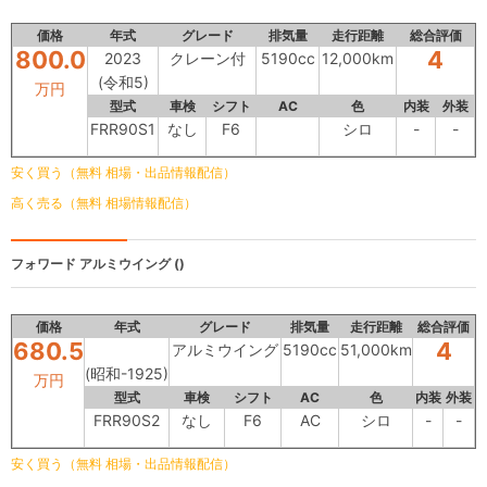
価格
年式
グレード
排気量
走行距離
総合評価
800.0
4
2023
クレーン付
5190cc
12,000km
(令和5)
万円
型式
車検
シフト
AC
色
内装
外装
FRR90S1
なし
F6
シロ
-
-
安く買う（無料 相場・出品情報配信）
高く売る（無料 相場情報配信）
フォワード
アルミウイング ()
価格
年式
グレード
排気量
走行距離
総合評価
680.5
4
アルミウイング
5190cc
51,000km
(昭和-1925)
万円
型式
車検
シフト
AC
色
内装
外装
FRR90S2
なし
F6
AC
シロ
-
-
安く買う（無料 相場・出品情報配信）