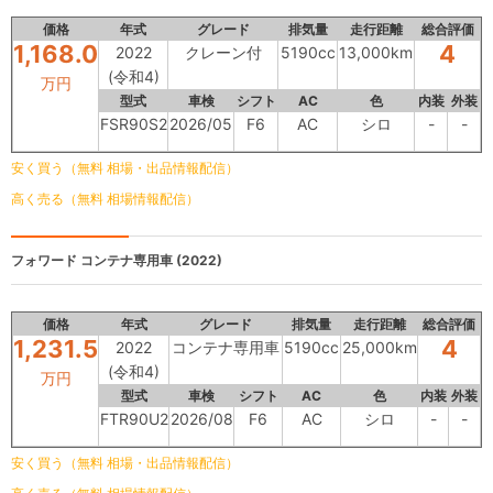
価格
年式
グレード
排気量
走行距離
総合評価
1,168.0
4
2022
クレーン付
5190cc
13,000km
(令和4)
万円
型式
車検
シフト
AC
色
内装
外装
FSR90S2
2026/05
F6
AC
シロ
-
-
安く買う（無料 相場・出品情報配信）
高く売る（無料 相場情報配信）
フォワード
コンテナ専用車 (2022)
価格
年式
グレード
排気量
走行距離
総合評価
1,231.5
4
2022
コンテナ専用車
5190cc
25,000km
(令和4)
万円
型式
車検
シフト
AC
色
内装
外装
FTR90U2
2026/08
F6
AC
シロ
-
-
安く買う（無料 相場・出品情報配信）