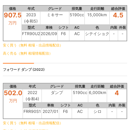
価格
年式
グレード
排気量
走行距離
総合評価
907.5
4.5
2023
ミキサー
5190cc
15,000km
(令和5)
万円
型式
車検
シフト
AC
色
内装
外装
FTR90U2
2026/09
F6
AC
シテイショク
-
-
安く買う（無料 相場・出品情報配信）
高く売る（無料 相場情報配信）
フォワード
ダンプ (2022)
価格
年式
グレード
排気量
走行距離
総合評価
502.0
4
2022
ダンプ
5190cc
6,000km
(令和4)
万円
型式
車検
シフト
AC
色
内装
外装
FRR90S1
2027/01
F6
AC
シロ
-
-
安く買う（無料 相場・出品情報配信）