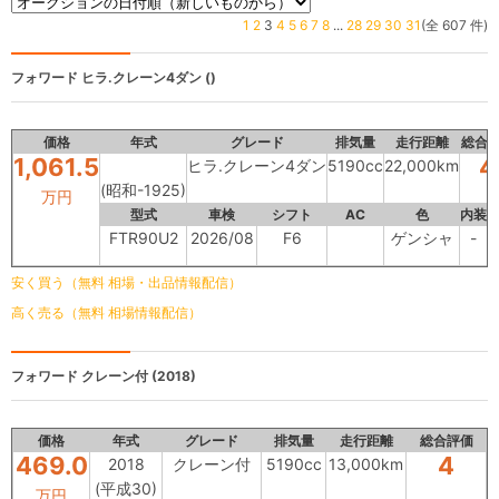
1
2
3
4
5
6
7
8
...
28
29
30
31
(全 607 件)
フォワード
ヒラ.クレーン4ダン ()
価格
年式
グレード
排気量
走行距離
総合
1,061.5
4
ヒラ.クレーン4ダン
5190cc
22,000km
(昭和-1925)
万円
型式
車検
シフト
AC
色
内装
FTR90U2
2026/08
F6
ゲンシャ
-
安く買う（無料 相場・出品情報配信）
高く売る（無料 相場情報配信）
フォワード
クレーン付 (2018)
価格
年式
グレード
排気量
走行距離
総合評価
469.0
4
2018
クレーン付
5190cc
13,000km
(平成30)
万円