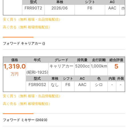
型式
車検
シフト
AC
FRR90T2
2026/06
F6
AAC
ホ
安く買う（無料 相場・出品情報配信）
高く売る（無料 相場情報配信）
フォワード
キャリアカー ()
価格
年式
グレード
排気量
走行距離
総合評価
1,319.0
5
キャリアカー
5200cc
1,000km
(昭和-1925)
万円
型式
車検
シフト
AC
色
内装
外装
FSR90S2
なし
F6
AAC
シロ
-
-
安く買う（無料 相場・出品情報配信）
高く売る（無料 相場情報配信）
フォワード
ミキサー (2023)