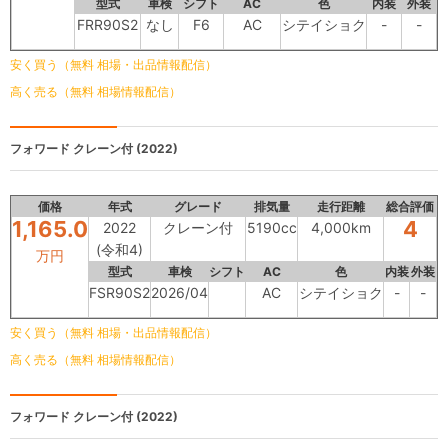
型式
車検
シフト
AC
色
内装
外装
FRR90S2
なし
F6
AC
シテイショク
-
-
安く買う（無料 相場・出品情報配信）
高く売る（無料 相場情報配信）
フォワード
クレーン付 (2022)
価格
年式
グレード
排気量
走行距離
総合評価
1,165.0
4
2022
クレーン付
5190cc
4,000km
(令和4)
万円
型式
車検
シフト
AC
色
内装
外装
FSR90S2
2026/04
AC
シテイショク
-
-
安く買う（無料 相場・出品情報配信）
高く売る（無料 相場情報配信）
フォワード
クレーン付 (2022)