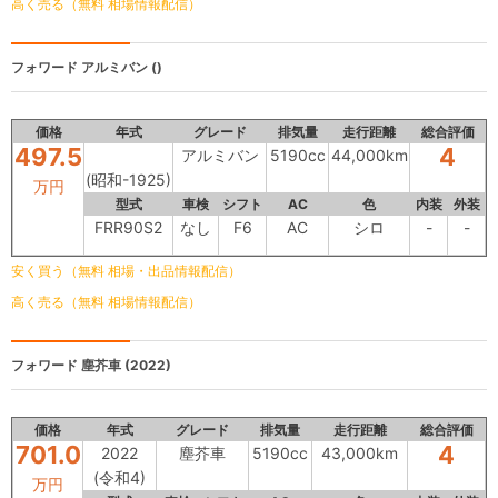
高く売る（無料 相場情報配信）
フォワード
アルミバン ()
価格
年式
グレード
排気量
走行距離
総合評価
497.5
4
アルミバン
5190cc
44,000km
(昭和-1925)
万円
型式
車検
シフト
AC
色
内装
外装
FRR90S2
なし
F6
AC
シロ
-
-
安く買う（無料 相場・出品情報配信）
高く売る（無料 相場情報配信）
フォワード
塵芥車 (2022)
価格
年式
グレード
排気量
走行距離
総合評価
701.0
4
2022
塵芥車
5190cc
43,000km
(令和4)
万円