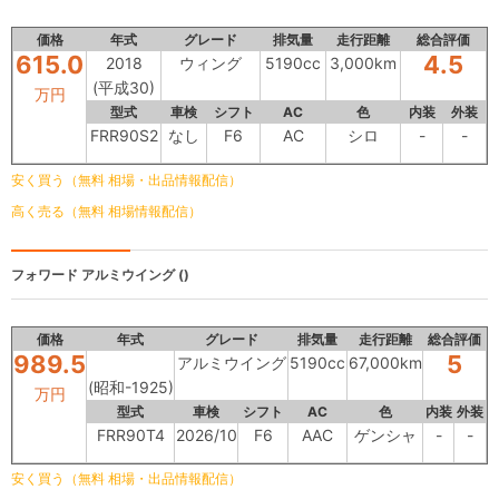
価格
年式
グレード
排気量
走行距離
総合評価
615.0
4.5
2018
ウィング
5190cc
3,000km
(平成30)
万円
型式
車検
シフト
AC
色
内装
外装
FRR90S2
なし
F6
AC
シロ
-
-
安く買う（無料 相場・出品情報配信）
高く売る（無料 相場情報配信）
フォワード
アルミウイング ()
価格
年式
グレード
排気量
走行距離
総合評価
989.5
5
アルミウイング
5190cc
67,000km
(昭和-1925)
万円
型式
車検
シフト
AC
色
内装
外装
FRR90T4
2026/10
F6
AAC
ゲンシャ
-
-
安く買う（無料 相場・出品情報配信）