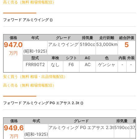
高く売る（無料 相場情報配信）
フォワード
アルミウイング ()
価格
年式
グレード
排気量
走行距離
総合評価
947.0
5
アルミウイング
5190cc
53,000km
(昭和-1925)
万円
型式
車検
シフト
AC
色
内装
外装
FRR90T2
なし
F6
AC
ゲンシャ
-
-
安く買う（無料 相場・出品情報配信）
高く売る（無料 相場情報配信）
フォワード
アルミウィング PG エアサス 2.3t ()
価格
年式
グレード
排気量
走
949.6
アルミウィング PG エアサス 2.3t
5190cc
37,
(昭和-1925)
万円