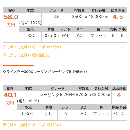
価格
年式
グレード
排気量
走行距離
総合評価
58.0
4.5
3.5
3500cc
43,000km
(昭和-1925)
万円
型式
車検
シフト
AC
色
内装
外装
LX35
2025/05
FAT
AC
ブラック
B
B
安く買う（無料 相場・出品情報配信）
高く売る（無料 相場情報配信）
クライスラー300Cツーリング
ツーリング5.7HEMI ()
価格
年式
グレード
排気量
走行距離
総合評価
40.1
4
ツーリング5.7HEMI
5700cc
63,000km
(昭和-1925)
万円
型式
車検
シフト
AC
色
内装
外装
LE57T
なし
AT
AC
ブラック
C
C
安く買う（無料 相場・出品情報配信）