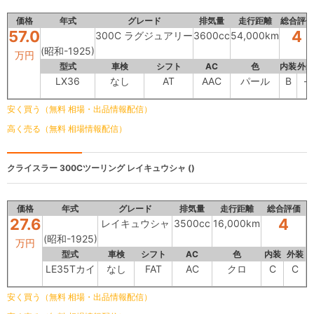
価格
年式
グレード
排気量
走行距離
総合評価
57.0
4
300C ラグジュアリー
3600cc
54,000km
(昭和-1925)
万円
型式
車検
シフト
AC
色
内装
外装
LX36
なし
AT
AAC
パール
B
-
安く買う（無料 相場・出品情報配信）
高く売る（無料 相場情報配信）
クライスラー 300Cツーリング
レイキュウシャ ()
価格
年式
グレード
排気量
走行距離
総合評価
27.6
4
レイキュウシャ
3500cc
16,000km
(昭和-1925)
万円
型式
車検
シフト
AC
色
内装
外装
LE35Tカイ
なし
FAT
AC
クロ
C
C
安く買う（無料 相場・出品情報配信）