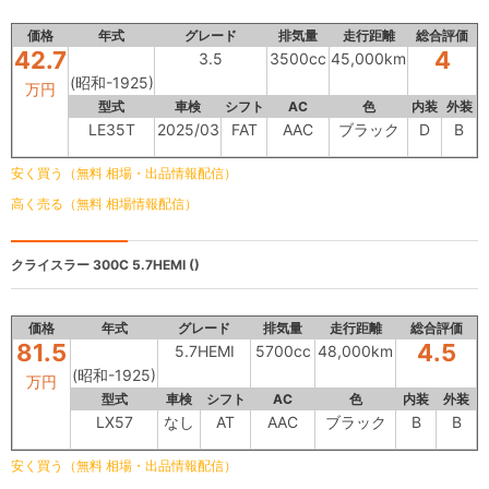
価格
年式
グレード
排気量
走行距離
総合評価
42.7
4
3.5
3500cc
45,000km
(昭和-1925)
万円
型式
車検
シフト
AC
色
内装
外装
LE35T
2025/03
FAT
AAC
ブラック
D
B
安く買う（無料 相場・出品情報配信）
高く売る（無料 相場情報配信）
クライスラー 300C
5.7HEMI ()
価格
年式
グレード
排気量
走行距離
総合評価
81.5
4.5
5.7HEMI
5700cc
48,000km
(昭和-1925)
万円
型式
車検
シフト
AC
色
内装
外装
LX57
なし
AT
AAC
ブラック
B
B
安く買う（無料 相場・出品情報配信）