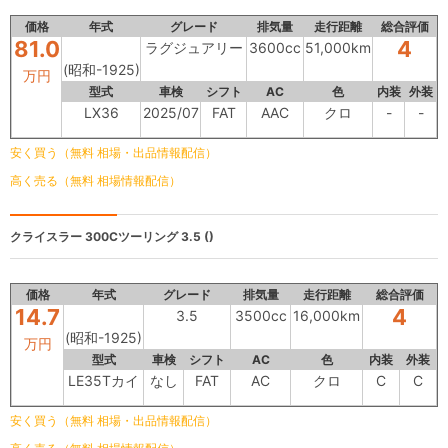
価格
年式
グレード
排気量
走行距離
総合評価
81.0
4
ラグジュアリー
3600cc
51,000km
(昭和-1925)
万円
型式
車検
シフト
AC
色
内装
外装
LX36
2025/07
FAT
AAC
クロ
-
-
安く買う（無料 相場・出品情報配信）
高く売る（無料 相場情報配信）
クライスラー 300Cツーリング
3.5 ()
価格
年式
グレード
排気量
走行距離
総合評価
14.7
4
3.5
3500cc
16,000km
(昭和-1925)
万円
型式
車検
シフト
AC
色
内装
外装
LE35Tカイ
なし
FAT
AC
クロ
C
C
安く買う（無料 相場・出品情報配信）