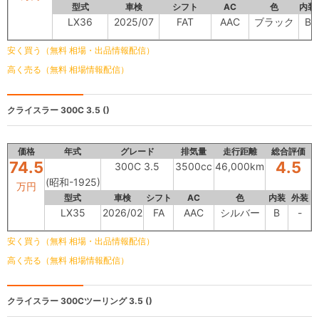
型式
車検
シフト
AC
色
内装
LX36
2025/07
FAT
AAC
ブラック
B
安く買う（無料 相場・出品情報配信）
高く売る（無料 相場情報配信）
クライスラー
300C 3.5 ()
価格
年式
グレード
排気量
走行距離
総合評価
74.5
4.5
300C 3.5
3500cc
46,000km
(昭和-1925)
万円
型式
車検
シフト
AC
色
内装
外装
LX35
2026/02
FA
AAC
シルバー
B
-
安く買う（無料 相場・出品情報配信）
高く売る（無料 相場情報配信）
クライスラー 300Cツーリング
3.5 ()