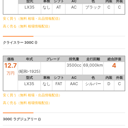
型式
車検
シフト
AC
色
内装
外装
LX35
なし
AT
AC
ブラック
C
C
安く買う（無料 相場・出品情報配信）
高く売る（無料 相場情報配信）
クライスラー 300C
()
価格
年式
グレード
排気量
走行距離
総合評価
12.7
4
3500cc
69,000km
(昭和-1925)
万円
型式
車検
シフト
AC
色
内装
外装
LX35
なし
FAT
AAC
シルバー
D
C
安く買う（無料 相場・出品情報配信）
高く売る（無料 相場情報配信）
300C
ラグジュアリー ()