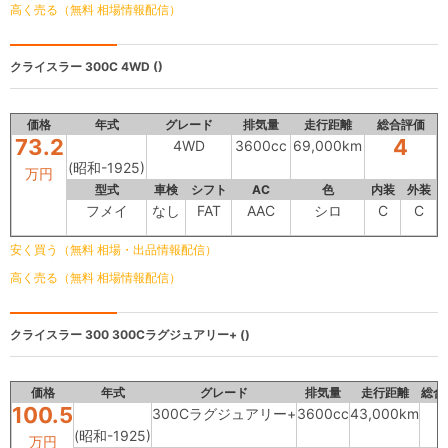
高く売る（無料 相場情報配信）
クライスラー 300C
4WD ()
価格
年式
グレード
排気量
走行距離
総合評価
73.2
4
4WD
3600cc
69,000km
(昭和-1925)
万円
型式
車検
シフト
AC
色
内装
外装
フメイ
なし
FAT
AAC
シロ
C
C
安く買う（無料 相場・出品情報配信）
高く売る（無料 相場情報配信）
クライスラー 300
300Cラグジュアリー+ ()
価格
年式
グレード
排気量
走行距離
総合
100.5
300Cラグジュアリー+
3600cc
43,000km
(昭和-1925)
万円