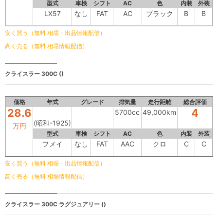
型式
車検
シフト
AC
色
内装
外装
LX57
なし
FAT
AC
ブラック
B
B
安く買う（無料 相場・出品情報配信）
高く売る（無料 相場情報配信）
クライスラー 300C
()
価格
年式
グレード
排気量
走行距離
総合評価
28.6
4
5700cc
49,000km
(昭和-1925)
万円
型式
車検
シフト
AC
色
内装
外装
フメイ
なし
FAT
AAC
クロ
C
C
安く買う（無料 相場・出品情報配信）
高く売る（無料 相場情報配信）
クライスラー
300C ラグジュアリー ()