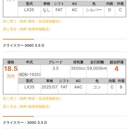
型式
車検
シフト
AC
色
内装
外装
LX35
なし
FAT
AC
シルバー
D
C
安く買う（無料 相場・出品情報配信）
高く売る（無料 相場情報配信）
クライスラー 300C
3.5 ()
価格
年式
グレード
排気量
走行距離
総合評価
18.5
4
3.5
3500cc
59,000km
(昭和-1925)
万円
型式
車検
シフト
AC
色
内装
外装
LX35
2025/07
FAT
AAC
コン
C
B
安く買う（無料 相場・出品情報配信）
高く売る（無料 相場情報配信）
クライスラー・300C
3.5 ()