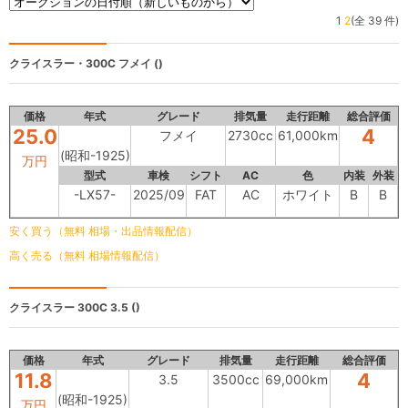
1
2
(全 39 件)
クライスラー・300C
フメイ ()
価格
年式
グレード
排気量
走行距離
総合評価
25.0
4
フメイ
2730cc
61,000km
(昭和-1925)
万円
型式
車検
シフト
AC
色
内装
外装
-LX57-
2025/09
FAT
AC
ホワイト
B
B
安く買う（無料 相場・出品情報配信）
高く売る（無料 相場情報配信）
クライスラー 300C
3.5 ()
価格
年式
グレード
排気量
走行距離
総合評価
11.8
4
3.5
3500cc
69,000km
(昭和-1925)
万円