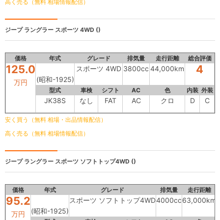
高く売る（無料 相場情報配信）
ジープ ラングラー
スポーツ 4WD ()
価格
年式
グレード
排気量
走行距離
総合評価
125.0
4
スポーツ 4WD
3800cc
44,000km
(昭和-1925)
万円
型式
車検
シフト
AC
色
内装
外装
JK38S
なし
FAT
AC
クロ
D
C
安く買う（無料 相場・出品情報配信）
高く売る（無料 相場情報配信）
ジープ ラングラー
スポーツ ソフトトップ4WD ()
価格
年式
グレード
排気量
走行距離
95.2
スポーツ ソフトトップ4WD
4000cc
63,000km
(昭和-1925)
万円