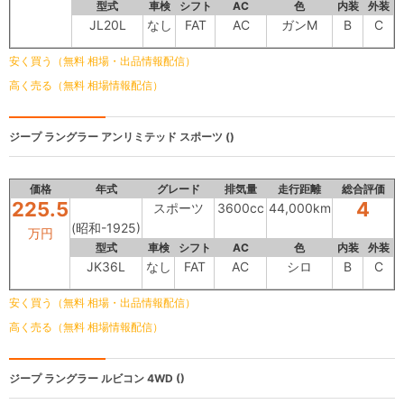
型式
車検
シフト
AC
色
内装
外装
JL20L
なし
FAT
AC
ガンM
B
C
安く買う（無料 相場・出品情報配信）
高く売る（無料 相場情報配信）
ジープ ラングラー アンリミテッド
スポーツ ()
価格
年式
グレード
排気量
走行距離
総合評価
225.5
4
スポーツ
3600cc
44,000km
(昭和-1925)
万円
型式
車検
シフト
AC
色
内装
外装
JK36L
なし
FAT
AC
シロ
B
C
安く買う（無料 相場・出品情報配信）
高く売る（無料 相場情報配信）
ジープ ラングラー
ルビコン 4WD ()