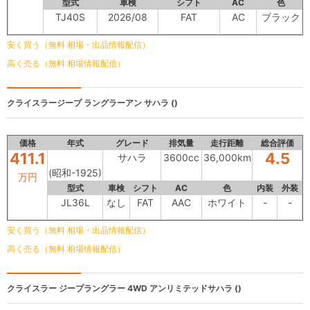
型式
車検
シフト
AC
色
TJ40S
2026/08
FAT
AC
ブラック
安く買う（無料 相場・出品情報配信）
高く売る（無料 相場情報配信）
クライスラージープ ラングラーアン
サハラ ()
価格
年式
グレード
排気量
走行距離
総合評価
411.1
4.5
サハラ
3600cc
36,000km
(昭和-1925)
万円
型式
車検
シフト
AC
色
内装
外装
JL36L
なし
FAT
AAC
ホワイト
-
-
安く買う（無料 相場・出品情報配信）
高く売る（無料 相場情報配信）
クライスラー ジープラングラー
4WD アンリミテッドサハラ ()