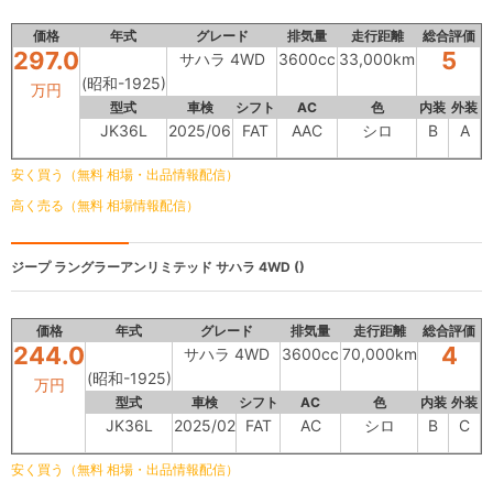
価格
年式
グレード
排気量
走行距離
総合評価
297.0
5
サハラ 4WD
3600cc
33,000km
(昭和-1925)
万円
型式
車検
シフト
AC
色
内装
外装
JK36L
2025/06
FAT
AAC
シロ
B
A
安く買う（無料 相場・出品情報配信）
高く売る（無料 相場情報配信）
ジープ ラングラーアンリミテッド
サハラ 4WD ()
価格
年式
グレード
排気量
走行距離
総合評価
244.0
4
サハラ 4WD
3600cc
70,000km
(昭和-1925)
万円
型式
車検
シフト
AC
色
内装
外装
JK36L
2025/02
FAT
AC
シロ
B
C
安く買う（無料 相場・出品情報配信）