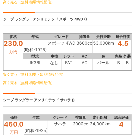
高く売る（無料 相場情報配信）
ジープ ラングラーアンリミテッド
スポーツ 4WD ()
価格
年式
グレード
排気量
走行距離
総合評価
230.0
4.5
スポーツ 4WD
3600cc
53,000km
(昭和-1925)
万円
型式
車検
シフト
AC
色
内装
外装
JK36L
なし
FAT
AC
パール
B
B
安く買う（無料 相場・出品情報配信）
高く売る（無料 相場情報配信）
ジープ ラングラー アンリミテッド
サハラ ()
価格
年式
グレード
排気量
走行距離
総合評価
460.0
4
サハラ
2000cc
34,000km
(昭和-1925)
万円