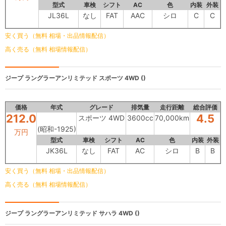
型式
車検
シフト
AC
色
内装
外装
JL36L
なし
FAT
AAC
シロ
C
C
安く買う（無料 相場・出品情報配信）
高く売る（無料 相場情報配信）
ジープ ラングラーアンリミテッド
スポーツ 4WD ()
価格
年式
グレード
排気量
走行距離
総合評価
212.0
4.5
スポーツ 4WD
3600cc
70,000km
(昭和-1925)
万円
型式
車検
シフト
AC
色
内装
外装
JK36L
なし
FAT
AC
シロ
B
B
安く買う（無料 相場・出品情報配信）
高く売る（無料 相場情報配信）
ジープ ラングラーアンリミテッド
サハラ 4WD ()