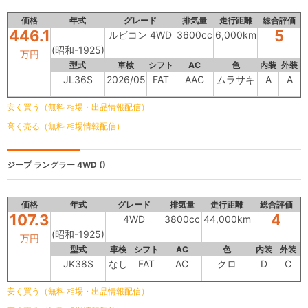
価格
年式
グレード
排気量
走行距離
総合評価
446.1
5
ルビコン 4WD
3600cc
6,000km
(昭和-1925)
万円
型式
車検
シフト
AC
色
内装
外装
JL36S
2026/05
FAT
AAC
ムラサキ
A
A
安く買う（無料 相場・出品情報配信）
高く売る（無料 相場情報配信）
ジープ ラングラー
4WD ()
価格
年式
グレード
排気量
走行距離
総合評価
107.3
4
4WD
3800cc
44,000km
(昭和-1925)
万円
型式
車検
シフト
AC
色
内装
外装
JK38S
なし
FAT
AC
クロ
D
C
安く買う（無料 相場・出品情報配信）