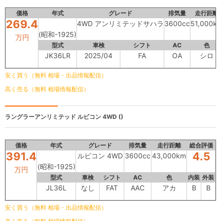
価格
年式
グレード
排気量
走行距離
269.4
4WD アンリミテッドサハラ
3600cc
51,000k
(昭和-1925)
万円
型式
車検
シフト
AC
色
JK36LR
2025/04
FA
OA
シロ
安く買う（無料 相場・出品情報配信）
高く売る（無料 相場情報配信）
ラングラーアンリミテッド
ルビコン 4WD ()
価格
年式
グレード
排気量
走行距離
総合評価
391.4
4.5
ルビコン 4WD
3600cc
43,000km
(昭和-1925)
万円
型式
車検
シフト
AC
色
内装
外装
JL36L
なし
FAT
AAC
アカ
B
B
安く買う（無料 相場・出品情報配信）