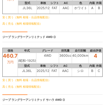
型式
車検
シフト
AC
色
内装
外装
JL36L
2025/12
FAT
AAC
ホワイト
A
B
安く買う（無料 相場・出品情報配信）
高く売る（無料 相場情報配信）
ジープ ラングラーアンリミテッド
4WD ()
価格
年式
グレード
排気量
走行距離
総合評価
460.7
4
4WD
3600cc
40,000km
(昭和-1925)
万円
型式
車検
シフト
AC
色
内装
外装
JL36L
2025/12
FAT
AAC
シロ
B
C
安く買う（無料 相場・出品情報配信）
高く売る（無料 相場情報配信）
ジープ ラングラーアンリミテッド
サハラ 4WD ()