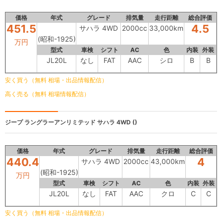
価格
年式
グレード
排気量
走行距離
総合評価
451.5
4.5
サハラ 4WD
2000cc
33,000km
(昭和-1925)
万円
型式
車検
シフト
AC
色
内装
外装
JL20L
なし
FAT
AAC
シロ
B
B
安く買う（無料 相場・出品情報配信）
高く売る（無料 相場情報配信）
ジープ ラングラーアンリミテッド
サハラ 4WD ()
価格
年式
グレード
排気量
走行距離
総合評価
440.4
4
サハラ 4WD
2000cc
43,000km
(昭和-1925)
万円
型式
車検
シフト
AC
色
内装
外装
JL20L
なし
FAT
AAC
クロ
C
C
安く買う（無料 相場・出品情報配信）