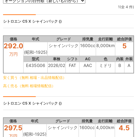
1(全 4 件)
シトロエン C5 X
シャインパック ()
価格
年式
グレード
排気量
走行距離
総合評価
292.0
5
シャインパック
1600cc
8,000km
(昭和-1925)
万円
型式
車検
シフト
AC
色
内装
外装
E435G06
2026/02
FAT
AAC
ミドリ
B
A
安く買う（無料 相場・出品情報配信）
高く売る（無料 相場情報配信）
シトロエン C5 X
シャインパック ()
価格
年式
グレード
排気量
走行距離
総合評価
297.5
4.5
シャインパック
1600cc
4,000km
(昭和-1925)
万円