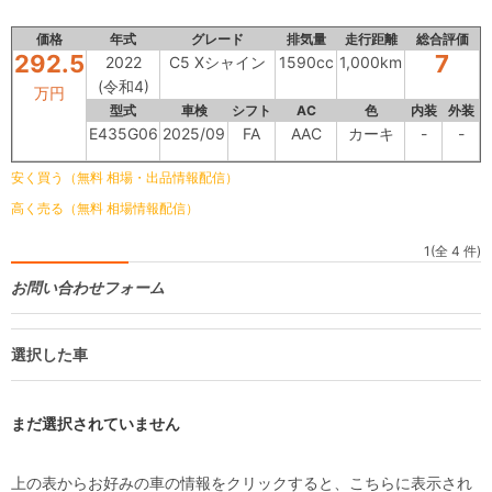
価格
年式
グレード
排気量
走行距離
総合評価
292.5
7
2022
C5 Xシャイン
1590cc
1,000km
(令和4)
万円
型式
車検
シフト
AC
色
内装
外装
E435G06
2025/09
FA
AAC
カーキ
-
-
安く買う（無料 相場・出品情報配信）
高く売る（無料 相場情報配信）
1(全 4 件)
お問い合わせフォーム
選択した車
まだ選択されていません
上の表からお好みの車の情報をクリックすると、こちらに表示され