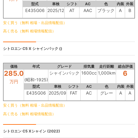
型式
車検
シフト
AC
色
内装
外装
E435G06
2025/12
AT
AAC
ブラック
A
B
安く買う（無料 相場・出品情報配信）
高く売る（無料 相場情報配信）
シトロエン C5 X
シャインパック ()
価格
年式
グレード
排気量
走行距離
総合評価
285.0
6
シャインパック
1600cc
1,000km
(昭和-1925)
万円
型式
車検
シフト
AC
色
内装
外装
E435G06
2025/09
FAT
AC
グレー
A
A
安く買う（無料 相場・出品情報配信）
高く売る（無料 相場情報配信）
シトロエン
C5 Xシャイン (2022)