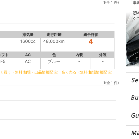
1(全 1 件)
排気量
走行距離
総合評価
4
1600cc
48,000km
シフト
AC
色
内装
外装
F5
AC
ブルー
-
-
く買う（無料 相場・出品情報配信）
高く売る（無料 相場情報配信）
1(全 1 件)