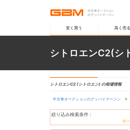
安く買う
高く売
シトロエンC2(シ
シトロエンC2 (シトロエン) の相場情報
»
中古車オークションのグッバイマージン
絞り込み検索条件 :
絞り