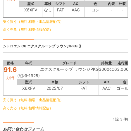
型式
車検
シフト
AC
色
内装
外装
X6XFV
なし
FAT
AAC
コン
-
-
安く買う（無料 相場・出品情報配信）
高く売る（無料 相場情報配信）
シトロエン C6
エクスクルーシブ ラウンジPKG ()
価格
年式
グレード
排気量
走行距
91.6
エクスクルーシブ ラウンジPKG
3000cc
63,000
(昭和-1925)
万円
型式
車検
シフト
AC
色
X6XFV
2025/07
FAT
AAC
ゴール
安く買う（無料 相場・出品情報配信）
高く売る（無料 相場情報配信）
1(全 3 件)
お問い合わせフォーム