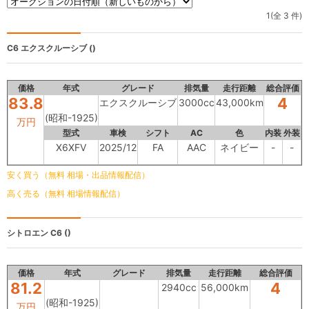
1(全 3 件)
C6
エクスクルーシブ ()
価格
年式
グレード
排気量
走行距離
総合評価
83.8
4
エクスクルーシブ
3000cc
43,000km
(昭和-1925)
万円
型式
車検
シフト
AC
色
内装
外装
X6XFV
2025/12
FA
AAC
ネイビー
-
-
安く買う（無料 相場・出品情報配信）
高く売る（無料 相場情報配信）
シトロエン C6
()
価格
年式
グレード
排気量
走行距離
総合評価
81.2
4
2940cc
56,000km
(昭和-1925)
万円