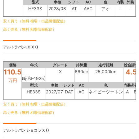
型式
車検
シフト
AC
色
内装
外装
HE33S
2028/08
IAT
AAC
アオ
-
-
安く買う（無料 相場・出品情報配信）
高く売る（無料 相場情報配信）
アルトラパンLC
X ()
価格
年式
グレード
排気量
走行距離
総合評価
110.5
4.5
X
660cc
25,000km
(昭和-1925)
万円
型式
車検
シフト
AC
色
内装
外装
HE33S
2027/07
DAT
AC
ネイビーツートン
A
B
安く買う（無料 相場・出品情報配信）
高く売る（無料 相場情報配信）
アルトラパン ショコラ
X ()