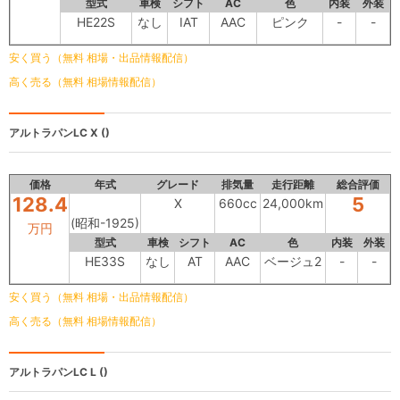
型式
車検
シフト
AC
色
内装
外装
HE22S
なし
IAT
AAC
ピンク
-
-
安く買う（無料 相場・出品情報配信）
高く売る（無料 相場情報配信）
アルトラパンLC
X ()
価格
年式
グレード
排気量
走行距離
総合評価
128.4
5
X
660cc
24,000km
(昭和-1925)
万円
型式
車検
シフト
AC
色
内装
外装
HE33S
なし
AT
AAC
ベージュ2
-
-
安く買う（無料 相場・出品情報配信）
高く売る（無料 相場情報配信）
アルトラパンLC
L ()