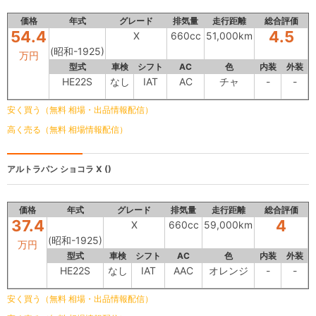
価格
年式
グレード
排気量
走行距離
総合評価
54.4
4.5
X
660cc
51,000km
(昭和-1925)
万円
型式
車検
シフト
AC
色
内装
外装
HE22S
なし
IAT
AC
チャ
-
-
安く買う（無料 相場・出品情報配信）
高く売る（無料 相場情報配信）
アルトラパン ショコラ
X ()
価格
年式
グレード
排気量
走行距離
総合評価
37.4
4
X
660cc
59,000km
(昭和-1925)
万円
型式
車検
シフト
AC
色
内装
外装
HE22S
なし
IAT
AAC
オレンジ
-
-
安く買う（無料 相場・出品情報配信）