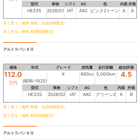
型式
車検
シフト
AC
色
内装
外装
HE33S
2028/01
IAT
AAC
ピンク2トーン
A
A
安く買う（無料 相場・出品情報配信）
高く売る（無料 相場情報配信）
アルトラパン
X ()
価格
年式
グレード
排気量
走行距離
総合評価
112.0
4.5
X
660cc
5,000km
(昭和-1925)
万円
型式
車検
シフト
AC
色
内装
外装
HE33S
2028/02
IAT
AAC
グリーン2
A
B
安く買う（無料 相場・出品情報配信）
高く売る（無料 相場情報配信）
アルトラパン
X ()