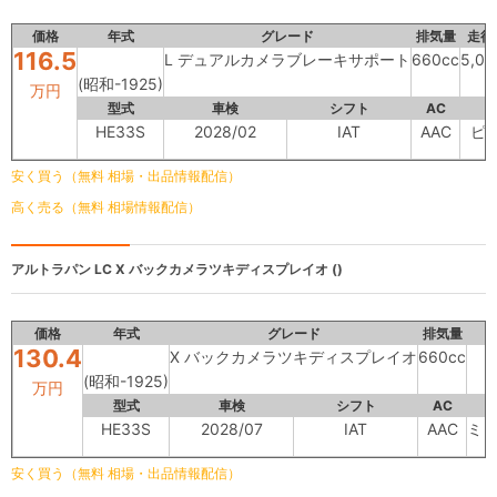
価格
年式
グレード
排気量
走行
116.5
L デュアルカメラブレーキサポート
660cc
5,0
(昭和-1925)
万円
型式
車検
シフト
AC
HE33S
2028/02
IAT
AAC
ピ
安く買う（無料 相場・出品情報配信）
高く売る（無料 相場情報配信）
アルトラパン LC
X バックカメラツキディスプレイオ ()
価格
年式
グレード
排気量
130.4
X バックカメラツキディスプレイオ
660cc
(昭和-1925)
万円
型式
車検
シフト
AC
HE33S
2028/07
IAT
AAC
ミ
安く買う（無料 相場・出品情報配信）