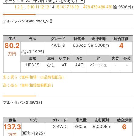
1
2
3
...
9
10
11
12
13
14
15
16
17
18
19
...
478
479
480
481
(全 9606 件)
アルトラパン 4WD
4WD_S ()
価格
年式
グレード
排気量
走行距離
総合評価
80.2
4
4WD_S
660cc
59,000km
(昭和-1925)
万円
型式
車検
シフト
AC
色
内装
外装
HE33S
なし
AT
AAC
ベージュ
-
-
安く買う（無料 相場・出品情報配信）
高く売る（無料 相場情報配信）
アルトラパン
X 4WD ()
価格
年式
グレード
排気量
走行距離
総合評価
137.3
6
X 4WD
660cc
6,000km
(昭和-1925)
万円