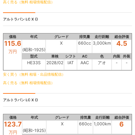
高く売る（無料 相場情報配信）
アルトラパン LC
X ()
価格
年式
グレード
排気量
走行距離
総合評価
115.6
4.5
X
660cc
3,000km
(昭和-1925)
万円
型式
車検
シフト
AC
色
内装
外装
HE33S
2028/02
IAT
AAC
アオ
-
-
安く買う（無料 相場・出品情報配信）
高く売る（無料 相場情報配信）
アルトラパン LC
X ()
価格
年式
グレード
排気量
走行距離
総合評価
123.7
6
X
660cc
1,000km
(昭和-1925)
万円