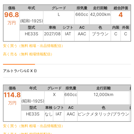
価格
年式
グレード
排気量
走行距離
総合評価
96.8
4
L
660cc
42,000km
(昭和-1925)
万円
型式
車検
シフト
AC
色
内装
外装
HE33S
2027/08
IAT
AAC
ブラウン
C
C
安く買う（無料 相場・出品情報配信）
高く売る（無料 相場情報配信）
アルトラパンLC
X ()
価格
年式
グレード
排気量
走行距離
総
114.8
X
660cc
12,000km
(昭和-1925)
万円
型式
車検
シフト
AC
色
内
HE33S
なし
IAT
AAC
ピンクメタリック/ブラウン
安く買う（無料 相場・出品情報配信）