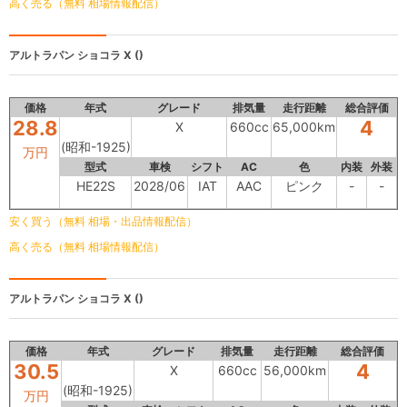
高く売る（無料 相場情報配信）
アルトラパン ショコラ
X ()
価格
年式
グレード
排気量
走行距離
総合評価
28.8
4
X
660cc
65,000km
(昭和-1925)
万円
型式
車検
シフト
AC
色
内装
外装
HE22S
2028/06
IAT
AAC
ピンク
-
-
安く買う（無料 相場・出品情報配信）
高く売る（無料 相場情報配信）
アルトラパン ショコラ
X ()
価格
年式
グレード
排気量
走行距離
総合評価
30.5
4
X
660cc
56,000km
(昭和-1925)
万円