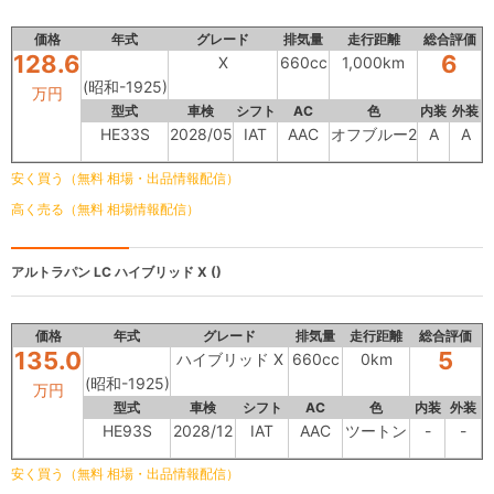
価格
年式
グレード
排気量
走行距離
総合評価
128.6
6
X
660cc
1,000km
(昭和-1925)
万円
型式
車検
シフト
AC
色
内装
外装
HE33S
2028/05
IAT
AAC
オフブルー2
A
A
安く買う（無料 相場・出品情報配信）
高く売る（無料 相場情報配信）
アルトラパン LC
ハイブリッド X ()
価格
年式
グレード
排気量
走行距離
総合評価
135.0
5
ハイブリッド X
660cc
0km
(昭和-1925)
万円
型式
車検
シフト
AC
色
内装
外装
HE93S
2028/12
IAT
AAC
ツートン
-
-
安く買う（無料 相場・出品情報配信）