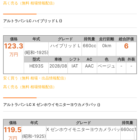
高く売る（無料 相場情報配信）
アルトラパン LC
ハイブリッド L ()
価格
年式
グレード
排気量
走行距離
総合評価
123.3
6
ハイブリッド L
660cc
0km
(昭和-1925)
万円
型式
車検
シフト
AC
色
内装
外装
HE93S
2028/08
IAT
AAC
ベージュ
-
-
安く買う（無料 相場・出品情報配信）
高く売る（無料 相場情報配信）
アルトラパン LC
X ゼンホウイモニターヨウカメラパッ ()
価格
年式
グレード
排気量
119.5
X ゼンホウイモニターヨウカメラパッ
660cc
17
(昭和-1925)
万円