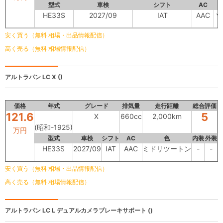
型式
車検
シフト
AC
HE33S
2027/09
IAT
AAC
ツ
安く買う（無料 相場・出品情報配信）
高く売る（無料 相場情報配信）
アルトラパン LC
X ()
価格
年式
グレード
排気量
走行距離
総合評価
121.6
5
X
660cc
2,000km
(昭和-1925)
万円
型式
車検
シフト
AC
色
内装
外装
HE33S
2027/09
IAT
AAC
ミドリツートン
-
-
安く買う（無料 相場・出品情報配信）
高く売る（無料 相場情報配信）
アルトラパン LC
L デュアルカメラブレーキサポート ()