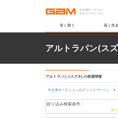
安く買う
高く売
アルトラパン(スズ
アルトラパン (スズキ) の相場情報
»
中古車オークションのグッバイマージン
絞り込み検索条件 :
絞り