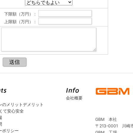
下限額（万円） :
上限額（万円） :
会社概要
ンのメリットデメリット
安くて安心安全
場
GBM 本社
問
〒213-0001 川崎
ーポリシー
GBM 工場