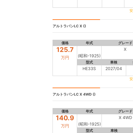
安
アルトラパンLC
X ()
価格
年式
グレード
125.7
X
(昭和-1925)
万円
型式
車検
HE33S
2027/04
安
アルトラパンLC
X 4WD ()
価格
年式
グレード
140.9
X 4WD
(昭和-1925)
万円
型式
車検