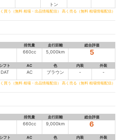
トン
く買う（無料 相場・出品情報配信）
高く売る（無料 相場情報配信）
排気量
走行距離
総合評価
5
660cc
5,000km
シフト
AC
色
内装
外装
DAT
AC
ブラウン
-
-
く買う（無料 相場・出品情報配信）
高く売る（無料 相場情報配信）
排気量
走行距離
総合評価
6
660cc
9,000km
シフト
AC
色
内装
外装