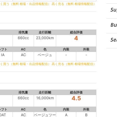
く買う（無料 相場・出品情報配信）
高く売る（無料 相場情報配信）
排気量
走行距離
総合評価
4
660cc
23,000km
シフト
AC
色
内装
外装
IA
AC
ベージュ
-
-
く買う（無料 相場・出品情報配信）
高く売る（無料 相場情報配信）
排気量
走行距離
総合評価
4.5
660cc
16,000km
シフト
AC
色
内装
外装
DAT
AC
ベージュツー
A
B