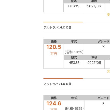
型式
車検
HE33S
2027/06
安
アルトラパンLC
X ()
価格
年式
グレード
120.5
X
(昭和-1925)
万円
型式
車検
HE33S
2027/05
安
アルトラパンLC
X ()
価格
年式
グレード
124.6
X
(昭和-1925)
万円