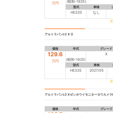
(昭和-1925)
万円
型式
車検
HE33S
なし
安
アルトラパンLC
X ()
価格
年式
グレード
129.6
X
(昭和-1925)
万円
型式
車検
HE33S
2027/05
安
アルトラパンLC
XゼンホウイモニターヨウカメラP 
価格
年式
グレード