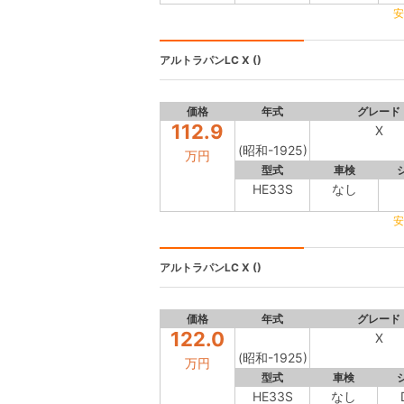
安
アルトラパンLC
X ()
価格
年式
グレード
112.9
X
(昭和-1925)
万円
型式
車検
HE33S
なし
安
アルトラパンLC
X ()
価格
年式
グレード
122.0
X
(昭和-1925)
万円
型式
車検
HE33S
なし