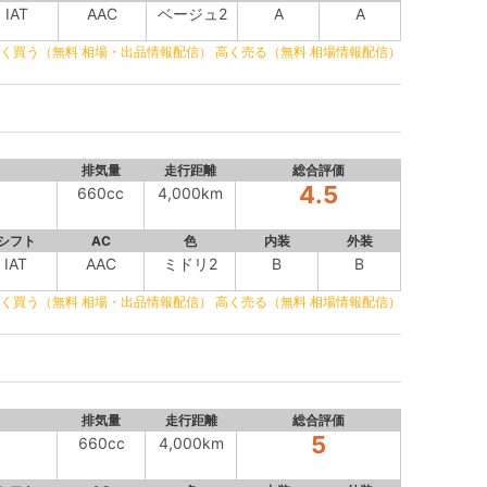
IAT
AAC
ベージュ2
A
A
く買う（無料 相場・出品情報配信）
高く売る（無料 相場情報配信）
排気量
走行距離
総合評価
4.5
660cc
4,000km
シフト
AC
色
内装
外装
IAT
AAC
ミドリ2
B
B
く買う（無料 相場・出品情報配信）
高く売る（無料 相場情報配信）
排気量
走行距離
総合評価
5
660cc
4,000km