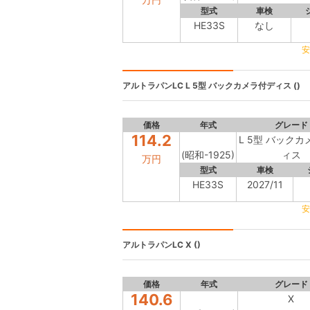
型式
車検
HE33S
なし
安
アルトラパンLC
L 5型 バックカメラ付ディス ()
価格
年式
グレード
114.2
L 5型 バック
(昭和-1925)
ィス
万円
型式
車検
HE33S
2027/11
安
アルトラパンLC
X ()
価格
年式
グレード
140.6
X