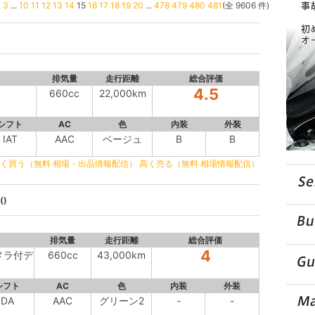
2
3
...
10
11
12
13
14
15
16
17
18
19
20
...
478
479
480
481
(全 9606 件)
排気量
走行距離
総合評価
4.5
660cc
22,000km
シフト
AC
色
内装
外装
IAT
AAC
ベージュ
B
B
く買う（無料 相場・出品情報配信）
高く売る（無料 相場情報配信）
)
排気量
走行距離
総合評価
4
メラ付デ
660cc
43,000km
シフト
AC
色
内装
外装
DA
AAC
グリーン2
-
-