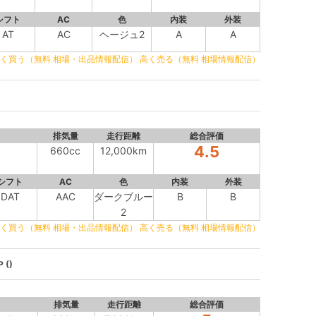
シフト
AC
色
内装
外装
AT
AC
ヘージュ2
A
A
く買う（無料 相場・出品情報配信）
高く売る（無料 相場情報配信）
排気量
走行距離
総合評価
4.5
660cc
12,000km
シフト
AC
色
内装
外装
DAT
AAC
ダークブルー
B
B
2
く買う（無料 相場・出品情報配信）
高く売る（無料 相場情報配信）
()
排気量
走行距離
総合評価