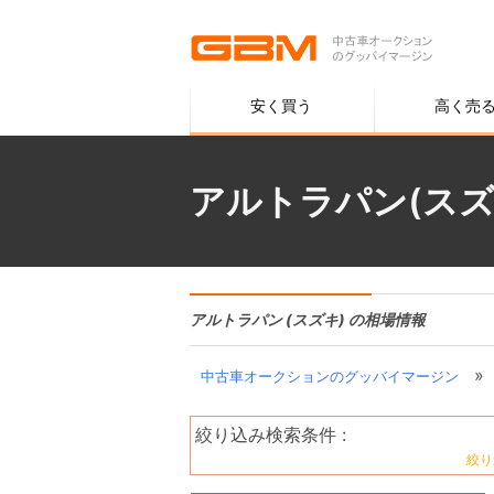
安く買う
高く売
アルトラパン(スズ
アルトラパン (スズキ) の相場情報
»
中古車オークションのグッバイマージン
絞り込み検索条件 :
絞り