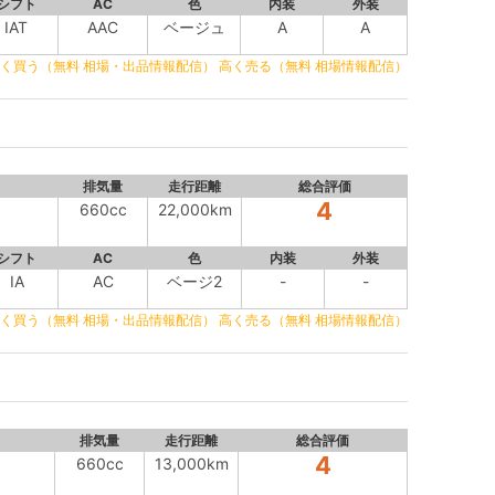
シフト
AC
色
内装
外装
IAT
AAC
ベージュ
A
A
く買う（無料 相場・出品情報配信）
高く売る（無料 相場情報配信）
排気量
走行距離
総合評価
4
660cc
22,000km
シフト
AC
色
内装
外装
IA
AC
ベージ2
-
-
く買う（無料 相場・出品情報配信）
高く売る（無料 相場情報配信）
排気量
走行距離
総合評価
4
660cc
13,000km