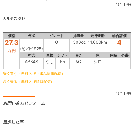
1(全 1 件)
カルタス
G ()
価格
年式
グレード
排気量
走行距離
総合評価
27.3
4
G
1300cc
11,000km
(昭和-1925)
万円
型式
車検
シフト
AC
色
内装
外装
AB34S
なし
F5
AC
シロ
-
-
安く買う（無料 相場・出品情報配信）
高く売る（無料 相場情報配信）
1(全 1 件)
お問い合わせフォーム
選択した車