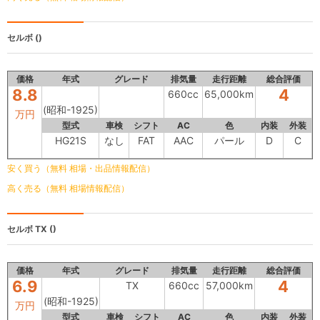
セルボ
()
価格
年式
グレード
排気量
走行距離
総合評価
8.8
4
660cc
65,000km
(昭和-1925)
万円
型式
車検
シフト
AC
色
内装
外装
HG21S
なし
FAT
AAC
パール
D
C
安く買う（無料 相場・出品情報配信）
高く売る（無料 相場情報配信）
セルボ
TX ()
価格
年式
グレード
排気量
走行距離
総合評価
6.9
4
TX
660cc
57,000km
(昭和-1925)
万円
型式
車検
シフト
AC
色
内装
外装