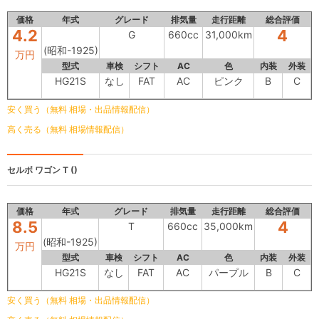
価格
年式
グレード
排気量
走行距離
総合評価
4.2
4
G
660cc
31,000km
(昭和-1925)
万円
型式
車検
シフト
AC
色
内装
外装
HG21S
なし
FAT
AC
ピンク
B
C
安く買う（無料 相場・出品情報配信）
高く売る（無料 相場情報配信）
セルボ ワゴン
T ()
価格
年式
グレード
排気量
走行距離
総合評価
8.5
4
T
660cc
35,000km
(昭和-1925)
万円
型式
車検
シフト
AC
色
内装
外装
HG21S
なし
FAT
AC
パープル
B
C
安く買う（無料 相場・出品情報配信）