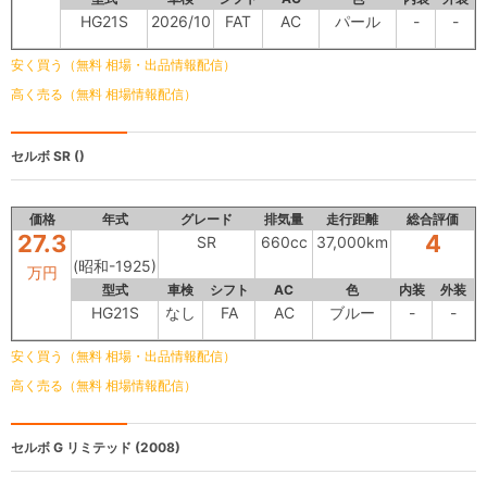
HG21S
2026/10
FAT
AC
パール
-
-
安く買う（無料 相場・出品情報配信）
高く売る（無料 相場情報配信）
セルボ
SR ()
価格
年式
グレード
排気量
走行距離
総合評価
27.3
4
SR
660cc
37,000km
(昭和-1925)
万円
型式
車検
シフト
AC
色
内装
外装
HG21S
なし
FA
AC
ブルー
-
-
安く買う（無料 相場・出品情報配信）
高く売る（無料 相場情報配信）
セルボ
G リミテッド (2008)