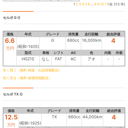
1
2
3
4
5
6
...
8
9
10
11
(全 213 件)
セルボ
G ()
価格
年式
グレード
排気量
走行距離
総合評価
6.6
4
G
660cc
16,000km
(昭和-1925)
万円
型式
車検
シフト
AC
色
内装
外装
HG21S
なし
FAT
AC
アオ
-
-
安く買う（無料 相場・出品情報配信）
高く売る（無料 相場情報配信）
セルボ
TX ()
価格
年式
グレード
排気量
走行距離
総合評価
12.5
4
TX
660cc
44,000km
(昭和-1925)
万円