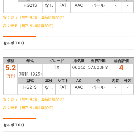
HG21S
なし
FAT
AAC
パール
-
-
安く買う（無料 相場・出品情報配信）
高く売る（無料 相場情報配信）
セルボ
TX ()
価格
年式
グレード
排気量
走行距離
総合評価
5.2
4
TX
660cc
57,000km
(昭和-1925)
万円
型式
車検
シフト
AC
色
内装
外装
HG21S
なし
FAT
AAC
パール
-
-
安く買う（無料 相場・出品情報配信）
高く売る（無料 相場情報配信）
セルボ
TX ()