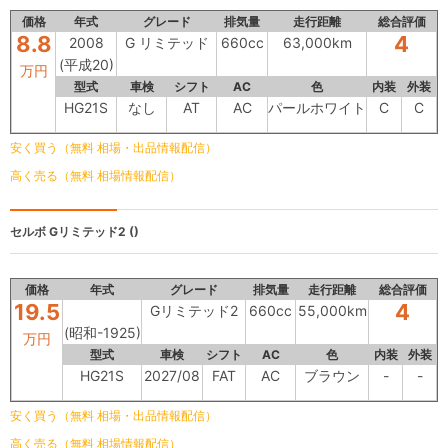
価格
年式
グレード
排気量
走行距離
総合評価
8.8
4
2008
G リミテッド
660cc
63,000km
(平成20)
万円
型式
車検
シフト
AC
色
内装
外装
HG21S
なし
AT
AC
パールホワイト
C
C
安く買う（無料 相場・出品情報配信）
高く売る（無料 相場情報配信）
セルボ
Gリミテッド2 ()
価格
年式
グレード
排気量
走行距離
総合評価
19.5
4
Gリミテッド2
660cc
55,000km
(昭和-1925)
万円
型式
車検
シフト
AC
色
内装
外装
HG21S
2027/08
FAT
AC
ブラウン
-
-
安く買う（無料 相場・出品情報配信）
高く売る（無料 相場情報配信）