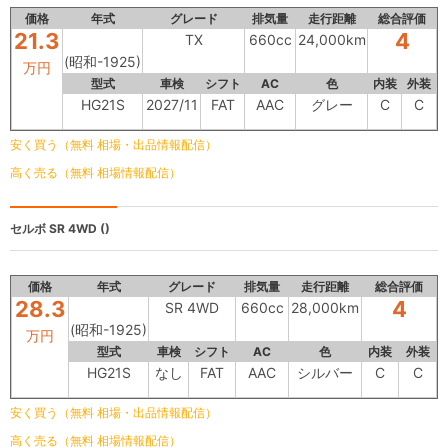
価格
年式
グレード
排気量
走行距離
総合評価
21.3
4
TX
660cc
24,000km
(昭和-1925)
万円
型式
車検
シフト
AC
色
内装
外装
HG21S
2027/11
FAT
AAC
グレー
C
C
安く買う（無料 相場・出品情報配信）
高く売る（無料 相場情報配信）
セルボ
SR 4WD ()
価格
年式
グレード
排気量
走行距離
総合評価
28.3
4
SR 4WD
660cc
28,000km
(昭和-1925)
万円
型式
車検
シフト
AC
色
内装
外装
HG21S
なし
FAT
AAC
シルバー
C
C
安く買う（無料 相場・出品情報配信）
高く売る（無料 相場情報配信）