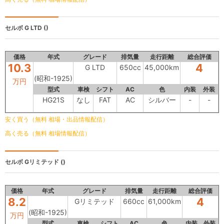
セルボ
G LTD ()
価格
年式
グレード
排気量
走行距離
総合評価
10.3
4
G LTD
650cc
45,000km
(昭和-1925)
万円
型式
車検
シフト
AC
色
内装
外装
HG21S
なし
FAT
AC
シルバー
-
-
安く買う（無料 相場・出品情報配信）
高く売る（無料 相場情報配信）
セルボ
Gリミテッド ()
価格
年式
グレード
排気量
走行距離
総合評価
8.2
4
Gリミテッド
660cc
61,000km
(昭和-1925)
万円
型式
車検
シフト
AC
色
内装
外装