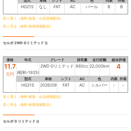
型式
車検
シフト
AC
色
内装
外装
HG21S
なし
FAT
AC
パール
B
B
安く買う（無料 相場・出品情報配信）
高く売る（無料 相場情報配信）
セルボ
2WD Gリミテッド ()
価格
年式
グレード
排気量
走行距離
総合評価
11.7
4
2WD Gリミテッド
660cc
22,000km
(昭和-1925)
万円
型式
車検
シフト
AC
色
内装
外装
HG21S
2026/09
FAT
AC
シルバー
-
-
安く買う（無料 相場・出品情報配信）
高く売る（無料 相場情報配信）
セルボ
G リミテッド ()