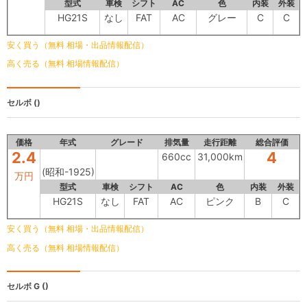
型式
車検
シフト
AC
色
内装
外装
HG21S
なし
FAT
AC
グレー
C
C
安く買う（無料 相場・出品情報配信）
高く売る（無料 相場情報配信）
セルボ
()
価格
年式
グレード
排気量
走行距離
総合評価
2.4
4
660cc
31,000km
(昭和-1925)
万円
型式
車検
シフト
AC
色
内装
外装
HG21S
なし
FAT
AC
ピンク
B
C
安く買う（無料 相場・出品情報配信）
高く売る（無料 相場情報配信）
セルボ
G ()