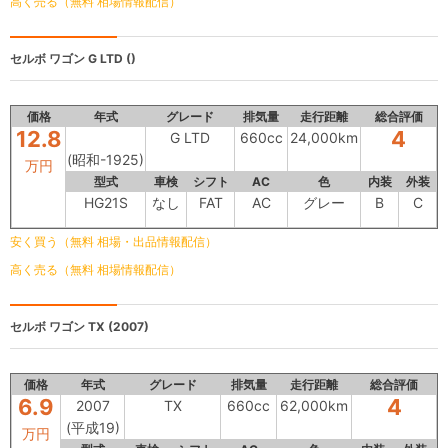
高く売る（無料 相場情報配信）
セルボ ワゴン
G LTD ()
価格
年式
グレード
排気量
走行距離
総合評価
12.8
4
G LTD
660cc
24,000km
(昭和-1925)
万円
型式
車検
シフト
AC
色
内装
外装
HG21S
なし
FAT
AC
グレー
B
C
安く買う（無料 相場・出品情報配信）
高く売る（無料 相場情報配信）
セルボ ワゴン
TX (2007)
価格
年式
グレード
排気量
走行距離
総合評価
6.9
4
2007
TX
660cc
62,000km
(平成19)
万円