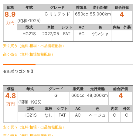
価格
年式
グレード
排気量
走行距離
総合評価
8.9
4
G リミテッド
650cc
55,000km
(昭和-1925)
万円
型式
車検
シフト
AC
色
内装
外装
HG21S
2027/05
FAT
AC
ゲンシャ
-
-
安く買う（無料 相場・出品情報配信）
高く売る（無料 相場情報配信）
セルボ ワゴン
G ()
価格
年式
グレード
排気量
走行距離
総合評価
4.8
4
G
660cc
48,000km
(昭和-1925)
万円
型式
車検
シフト
AC
色
内装
外装
HG21S
なし
FAT
AC
ベージュ
C
C
安く買う（無料 相場・出品情報配信）
高く売る（無料 相場情報配信）