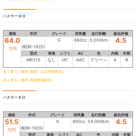
ハスラー
G ()
価格
年式
グレード
排気量
走行距離
総合評価
64.0
4.5
G
660cc
5,000km
(昭和-1925)
万円
型式
車検
シフト
AC
色
内装
外装
MR31S
なし
IAT
AAC
グリーン
A
B
安く買う（無料 相場・出品情報配信）
高く売る（無料 相場情報配信）
ハスラー
X ()
価格
年式
グレード
排気量
走行距離
総合評価
51.5
4.5
X
660cc
54,000km
(昭和-1925)
万円
型式
車検
シフト
AC
色
内装
外装