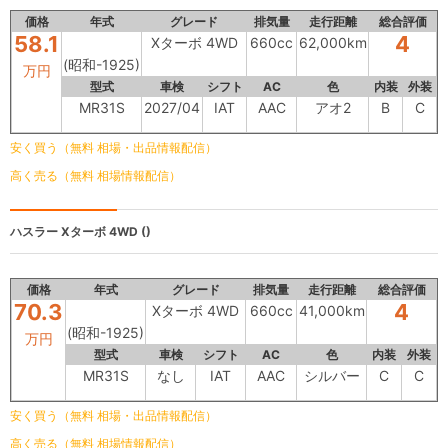
価格
年式
グレード
排気量
走行距離
総合評価
58.1
4
Xターボ 4WD
660cc
62,000km
(昭和-1925)
万円
型式
車検
シフト
AC
色
内装
外装
MR31S
2027/04
IAT
AAC
アオ2
B
C
安く買う（無料 相場・出品情報配信）
高く売る（無料 相場情報配信）
ハスラー
Xターボ 4WD ()
価格
年式
グレード
排気量
走行距離
総合評価
70.3
4
Xターボ 4WD
660cc
41,000km
(昭和-1925)
万円
型式
車検
シフト
AC
色
内装
外装
MR31S
なし
IAT
AAC
シルバー
C
C
安く買う（無料 相場・出品情報配信）
高く売る（無料 相場情報配信）