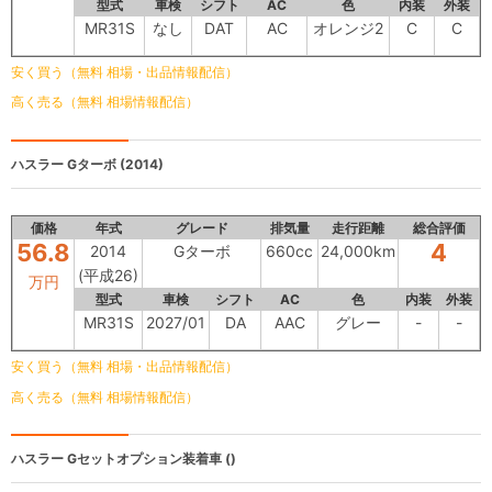
型式
車検
シフト
AC
色
内装
外装
MR31S
なし
DAT
AC
オレンジ2
C
C
安く買う（無料 相場・出品情報配信）
高く売る（無料 相場情報配信）
ハスラー
Gターボ (2014)
価格
年式
グレード
排気量
走行距離
総合評価
56.8
4
2014
Gターボ
660cc
24,000km
(平成26)
万円
型式
車検
シフト
AC
色
内装
外装
MR31S
2027/01
DA
AAC
グレー
-
-
安く買う（無料 相場・出品情報配信）
高く売る（無料 相場情報配信）
ハスラー
Gセットオプション装着車 ()