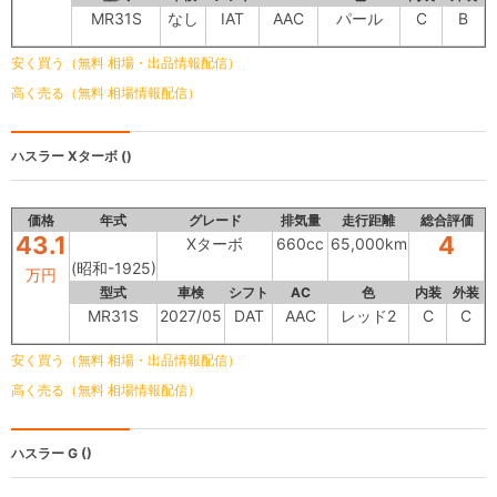
MR31S
なし
IAT
AAC
パール
C
B
安く買う（無料 相場・出品情報配信）
高く売る（無料 相場情報配信）
ハスラー
Xターボ ()
価格
年式
グレード
排気量
走行距離
総合評価
43.1
4
Xターボ
660cc
65,000km
(昭和-1925)
万円
型式
車検
シフト
AC
色
内装
外装
MR31S
2027/05
DAT
AAC
レッド2
C
C
安く買う（無料 相場・出品情報配信）
高く売る（無料 相場情報配信）
ハスラー
G ()