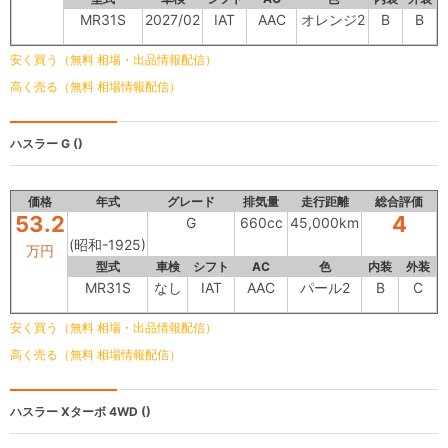
MR31S
2027/02
IAT
AAC
オレンジ2
B
B
安く買う（無料 相場・出品情報配信）
高く売る（無料 相場情報配信）
ハスラー
G ()
価格
年式
グレード
排気量
走行距離
総合評価
53.2
4
G
660cc
45,000km
(昭和-1925)
万円
型式
車検
シフト
AC
色
内装
外装
MR31S
なし
IAT
AAC
パール2
B
C
安く買う（無料 相場・出品情報配信）
高く売る（無料 相場情報配信）
ハスラー
Xターボ 4WD ()