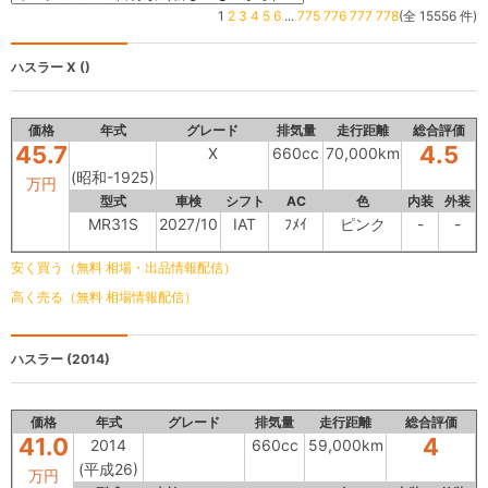
1
2
3
4
5
6
...
775
776
777
778
(全 15556 件)
ハスラー
X ()
価格
年式
グレード
排気量
走行距離
総合評価
45.7
4.5
X
660cc
70,000km
(昭和-1925)
万円
型式
車検
シフト
AC
色
内装
外装
MR31S
2027/10
IAT
ﾌﾒｲ
ピンク
-
-
安く買う（無料 相場・出品情報配信）
高く売る（無料 相場情報配信）
ハスラー
(2014)
価格
年式
グレード
排気量
走行距離
総合評価
41.0
4
2014
660cc
59,000km
(平成26)
万円