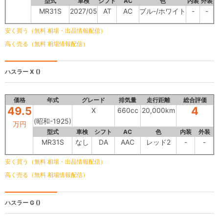
型式
車検
シフト
AC
色
内装
外装
MR31S
2027/05
AT
AC
ブル-/ホワイト
-
-
安く買う（無料 相場・出品情報配信）
高く売る（無料 相場情報配信）
ハスラー
X ()
価格
年式
グレード
排気量
走行距離
総合評価
49.5
4
X
660cc
20,000km
(昭和-1925)
万円
型式
車検
シフト
AC
色
内装
外装
MR31S
なし
DA
AAC
レッド2
-
-
安く買う（無料 相場・出品情報配信）
高く売る（無料 相場情報配信）
ハスラー
G ()