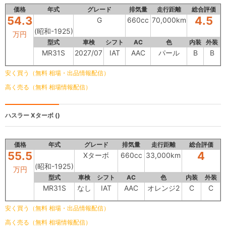
価格
年式
グレード
排気量
走行距離
総合評価
54.3
4.5
G
660cc
70,000km
(昭和-1925)
万円
型式
車検
シフト
AC
色
内装
外装
MR31S
2027/07
IAT
AAC
パール
B
B
安く買う（無料 相場・出品情報配信）
高く売る（無料 相場情報配信）
ハスラー
Xターボ ()
価格
年式
グレード
排気量
走行距離
総合評価
55.5
4
Xターボ
660cc
33,000km
(昭和-1925)
万円
型式
車検
シフト
AC
色
内装
外装
MR31S
なし
IAT
AAC
オレンジ2
C
C
安く買う（無料 相場・出品情報配信）
高く売る（無料 相場情報配信）