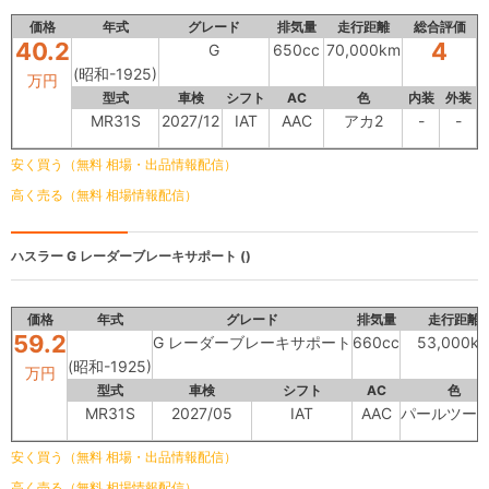
価格
年式
グレード
排気量
走行距離
総合評価
40.2
4
G
650cc
70,000km
(昭和-1925)
万円
型式
車検
シフト
AC
色
内装
外装
MR31S
2027/12
IAT
AAC
アカ2
-
-
安く買う（無料 相場・出品情報配信）
高く売る（無料 相場情報配信）
ハスラー
G レーダーブレーキサポート ()
価格
年式
グレード
排気量
走行距離
59.2
G レーダーブレーキサポート
660cc
53,000k
(昭和-1925)
万円
型式
車検
シフト
AC
色
MR31S
2027/05
IAT
AAC
パールツー
安く買う（無料 相場・出品情報配信）
高く売る（無料 相場情報配信）