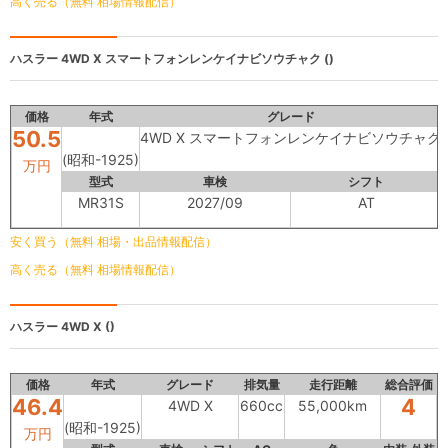
高く売る（無料 相場情報配信）
ハスラー
4WD X スマートフォンレンケイナビソウチャク ()
価格
年式
グレード
50.5
4WD X スマートフォンレンケイナビソウチャク
(昭和-1925)
万円
型式
車検
シフト
MR31S
2027/09
AT
安く買う（無料 相場・出品情報配信）
高く売る（無料 相場情報配信）
ハスラー
4WD X ()
価格
年式
グレード
排気量
走行距離
総合評価
46.4
4
4WD X
660cc
55,000km
(昭和-1925)
万円