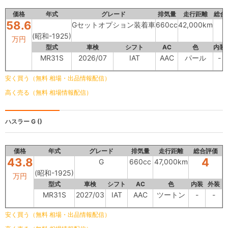
価格
年式
グレード
排気量
走行距離
総合
58.6
Gセットオプション装着車
660cc
42,000km
(昭和-1925)
万円
型式
車検
シフト
AC
色
内装
MR31S
2026/07
IAT
AAC
パール
-
安く買う（無料 相場・出品情報配信）
高く売る（無料 相場情報配信）
ハスラー
G ()
価格
年式
グレード
排気量
走行距離
総合評価
43.8
4
G
660cc
47,000km
(昭和-1925)
万円
型式
車検
シフト
AC
色
内装
外装
MR31S
2027/03
IAT
AAC
ツートン
-
-
安く買う（無料 相場・出品情報配信）