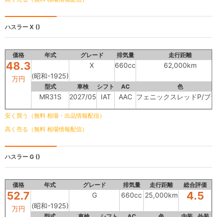
ハスラー
X ()
価格
年式
グレード
排気量
走行距離
48.3
X
660cc
62,000km
(昭和-1925)
万円
型式
車検
シフト
AC
色
MR31S
2027/05
IAT
AAC
フェニックスレッドP/ブ
安く買う（無料 相場・出品情報配信）
高く売る（無料 相場情報配信）
ハスラー
G ()
価格
年式
グレード
排気量
走行距離
総合評価
52.7
4.5
G
660cc
25,000km
(昭和-1925)
万円
型式
車検
シフト
AC
色
内装
外装