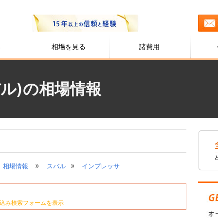
る
相場を見る
諸費用
ル)の相場情報
»
»
相場情報
スバル
インプレッサ
込み検索フォームを表示