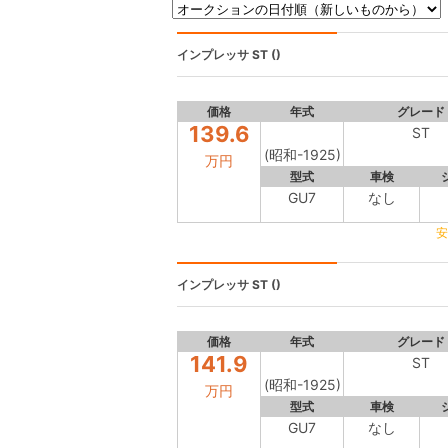
インプレッサ
ST ()
価格
年式
グレード
139.6
ST
(昭和-1925)
万円
型式
車検
GU7
なし
安
インプレッサ
ST ()
価格
年式
グレード
141.9
ST
(昭和-1925)
万円
型式
車検
GU7
なし