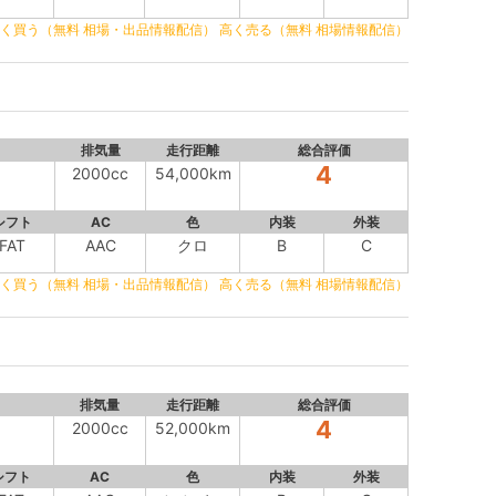
く買う（無料 相場・出品情報配信）
高く売る（無料 相場情報配信）
排気量
走行距離
総合評価
4
2000cc
54,000km
シフト
AC
色
内装
外装
FAT
AAC
クロ
B
C
く買う（無料 相場・出品情報配信）
高く売る（無料 相場情報配信）
排気量
走行距離
総合評価
4
2000cc
52,000km
シフト
AC
色
内装
外装