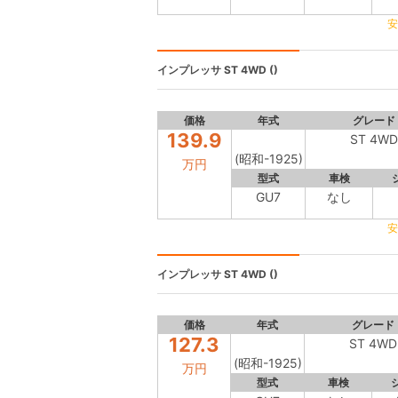
安
インプレッサ
ST 4WD ()
価格
年式
グレード
139.9
ST 4WD
(昭和-1925)
万円
型式
車検
GU7
なし
安
インプレッサ
ST 4WD ()
価格
年式
グレード
127.3
ST 4WD
(昭和-1925)
万円
型式
車検