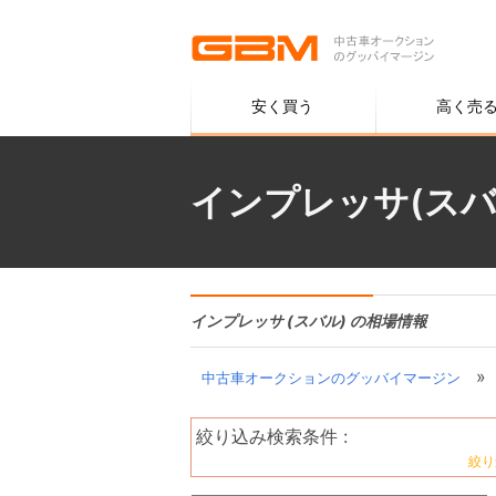
安く買う
高く売
インプレッサ(スバ
インプレッサ (スバル) の相場情報
»
中古車オークションのグッバイマージン
絞り込み検索条件 :
絞り