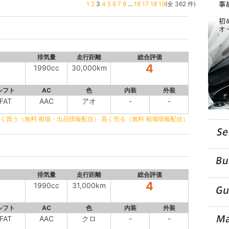
1
2
3
4
5
6
7
8
...
16
17
18
19
(全 362 件)
排気量
走行距離
総合評価
4
1990cc
30,000km
シフト
AC
色
内装
外装
FAT
AAC
アオ
-
-
く買う（無料 相場・出品情報配信）
高く売る（無料 相場情報配信）
排気量
走行距離
総合評価
4
1990cc
31,000km
シフト
AC
色
内装
外装
FAT
AAC
クロ
-
-