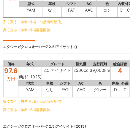
型式
車検
シフト
AC
色
内装
外装
YAM
なし
FAT
AAC
コン
C
C
安く買う（無料 相場・出品情報配信）
高く売る（無料 相場情報配信）
エクシーガクロスオーバー7
2.5iアイサイト ()
価格
年式
グレード
排気量
走行距離
総合評価
97.6
4
2.5iアイサイト
2500cc
39,000km
(昭和-1925)
万円
型式
車検
シフト
AC
色
内装
外装
YAM
なし
FAT
AAC
グレー
D
C
安く買う（無料 相場・出品情報配信）
高く売る（無料 相場情報配信）
エクシーガクロスオーバー7
2.5iアイサイト (2015)