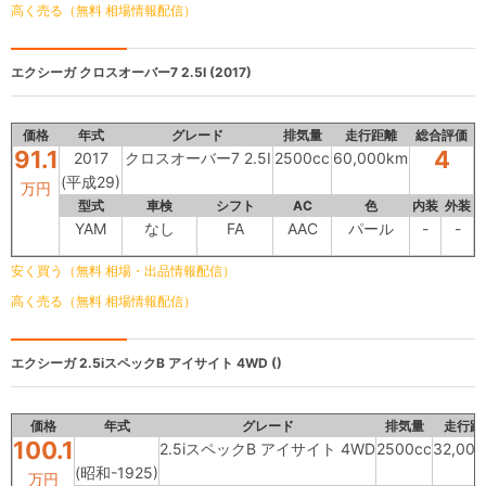
高く売る（無料 相場情報配信）
エクシーガ
クロスオーバー7 2.5I (2017)
価格
年式
グレード
排気量
走行距離
総合評価
91.1
4
2017
クロスオーバー7 2.5I
2500cc
60,000km
(平成29)
万円
型式
車検
シフト
AC
色
内装
外装
YAM
なし
FA
AAC
パール
-
-
安く買う（無料 相場・出品情報配信）
高く売る（無料 相場情報配信）
エクシーガ
2.5iスペックB アイサイト 4WD ()
価格
年式
グレード
排気量
走行距
100.1
2.5iスペックB アイサイト 4WD
2500cc
32,00
(昭和-1925)
万円