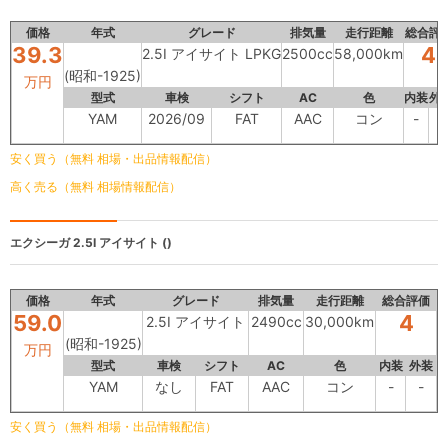
価格
年式
グレード
排気量
走行距離
総合評
39.3
4
2.5I アイサイト LPKG
2500cc
58,000km
(昭和-1925)
万円
型式
車検
シフト
AC
色
内装
外
YAM
2026/09
FAT
AAC
コン
-
-
安く買う（無料 相場・出品情報配信）
高く売る（無料 相場情報配信）
エクシーガ
2.5I アイサイト ()
価格
年式
グレード
排気量
走行距離
総合評価
59.0
4
2.5I アイサイト
2490cc
30,000km
(昭和-1925)
万円
型式
車検
シフト
AC
色
内装
外装
YAM
なし
FAT
AAC
コン
-
-
安く買う（無料 相場・出品情報配信）