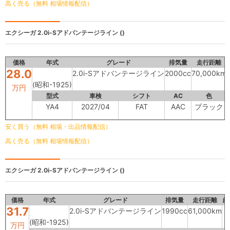
高く売る（無料 相場情報配信）
エクシーガ
2.0i-Sアドバンテージライン ()
価格
年式
グレード
排気量
走行距離
28.0
2.0i-Sアドバンテージライン
2000cc
70,000km
(昭和-1925)
万円
型式
車検
シフト
AC
色
YA4
2027/04
FAT
AAC
ブラック
安く買う（無料 相場・出品情報配信）
高く売る（無料 相場情報配信）
エクシーガ
2.0i-Sアドバンテージライン ()
価格
年式
グレード
排気量
走行距離
総
31.7
2.0i-Sアドバンテージライン
1990cc
61,000km
(昭和-1925)
万円