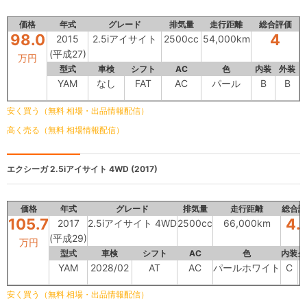
価格
年式
グレード
排気量
走行距離
総合評価
98.0
4
2015
2.5iアイサイト
2500cc
54,000km
(平成27)
万円
型式
車検
シフト
AC
色
内装
外装
YAM
なし
FAT
AC
パール
B
B
安く買う（無料 相場・出品情報配信）
高く売る（無料 相場情報配信）
エクシーガ
2.5iアイサイト 4WD (2017)
価格
年式
グレード
排気量
走行距離
総合評
105.7
4.
2017
2.5iアイサイト 4WD
2500cc
66,000km
(平成29)
万円
型式
車検
シフト
AC
色
内装
外
YAM
2028/02
AT
AC
パールホワイト
C
安く買う（無料 相場・出品情報配信）