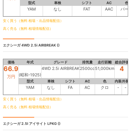
型式
車検
シフト
AC
色
YAM
なし
FAT
AAC
パー
安く買う（無料 相場・出品情報配信）
高く売る（無料 相場情報配信）
エクシーガ
4WD 2.5i AIRBREAK ()
価格
年式
グレード
排気量
走行距離
総合評価
66.9
4
4WD 2.5i AIRBREAK
2500cc
51,000km
(昭和-1925)
万円
型式
車検
シフト
AC
色
内装
外装
YAM
なし
FA
AC
クロ
-
-
安く買う（無料 相場・出品情報配信）
高く売る（無料 相場情報配信）
エクシーガ
2.5I アイサイト LPKG ()