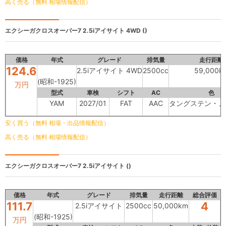
高く売る（無料 相場情報配信）
エクシーガクロスオーバー7
2.5iアイサイト 4WD ()
価格
年式
グレード
排気量
走行距離
124.6
2.5iアイサイト 4WD
2500cc
59,000k
(昭和-1925)
万円
型式
車検
シフト
AC
色
YAM
2027/01
FAT
AAC
タングステン・メ
安く買う（無料 相場・出品情報配信）
高く売る（無料 相場情報配信）
エクシーガクロスオーバー7
2.5iアイサイト ()
価格
年式
グレード
排気量
走行距離
総合評価
111.7
4
2.5iアイサイト
2500cc
50,000km
(昭和-1925)
万円