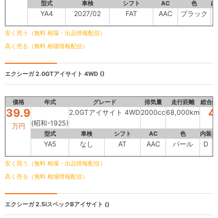
型式
車検
シフト
AC
色
内
YA4
2027/02
FAT
AAC
ブラック
安く買う（無料 相場・出品情報配信）
高く売る（無料 相場情報配信）
エクシーガ
2.0GTアイサイト 4WD ()
価格
年式
グレード
排気量
走行距離
総合評
39.9
4
2.0GTアイサイト 4WD
2000cc
68,000km
(昭和-1925)
万円
型式
車検
シフト
AC
色
内装
外
YA5
なし
AT
AAC
パール
D
安く買う（無料 相場・出品情報配信）
高く売る（無料 相場情報配信）
エクシーガ
2.5iスペックBアイサイト ()