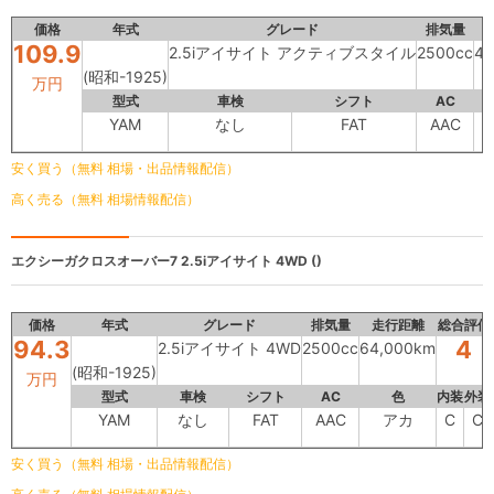
価格
年式
グレード
排気量
109.9
2.5iアイサイト アクティブスタイル
2500cc
42
(昭和-1925)
万円
型式
車検
シフト
AC
YAM
なし
FAT
AAC
安く買う（無料 相場・出品情報配信）
高く売る（無料 相場情報配信）
エクシーガクロスオーバー7
2.5iアイサイト 4WD ()
価格
年式
グレード
排気量
走行距離
総合評価
94.3
4
2.5iアイサイト 4WD
2500cc
64,000km
(昭和-1925)
万円
型式
車検
シフト
AC
色
内装
外装
YAM
なし
FAT
AAC
アカ
C
C
安く買う（無料 相場・出品情報配信）