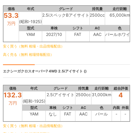
価格
年式
グレード
排気量
走行距離
53.3
2.5iスペックBアイサイト
2500cc
65,000km
(昭和-1925)
万円
型式
車検
シフト
AC
色
YAM
2027/10
FAT
AAC
パールホワイ
安く買う（無料 相場・出品情報配信）
高く売る（無料 相場情報配信）
エクシーガクロスオーバー7 4WD
2.5iアイサイト ()
価格
年式
グレード
排気量
走行距離
総合評価
132.3
4
2.5iアイサイト
2500cc
31,000km
(昭和-1925)
万円
型式
車検
シフト
AC
色
内装
外装
YAM
なし
FAT
AAC
パール
-
-
安く買う（無料 相場・出品情報配信）