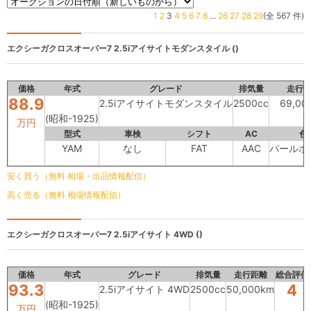
1
2
3
4
5
6
7
8
...
26
27
28
29
(全 567 件)
エクシーガクロスオーバー7
2.5iアイサイトモダンスタイル ()
価格
年式
グレード
排気量
走行
88.9
2.5iアイサイトモダンスタイル
2500cc
69,00
(昭和-1925)
万円
型式
車検
シフト
AC
色
YAM
なし
FAT
AAC
パールホ
安く買う（無料 相場・出品情報配信）
高く売る（無料 相場情報配信）
エクシーガクロスオーバー7
2.5iアイサイト 4WD ()
価格
年式
グレード
排気量
走行距離
総合評価
93.3
4
2.5iアイサイト 4WD
2500cc
50,000km
(昭和-1925)
万円