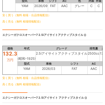
型式
車検
シフト
AC
色
内装
外装
YAM
2026/09
FAT
AAC
グレー
C
C
安く買う（無料 相場・出品情報配信）
高く売る（無料 相場情報配信）
エクシーガクロスオーバー7
2.5iアイサイトアクティブスタイル ()
価格
年式
グレード
排気量
走
132.3
2.5iアイサイトアクティブスタイル
2500cc
17
(昭和-1925)
万円
型式
車検
シフト
AC
YAM
2026/03
FAT
AAC
安く買う（無料 相場・出品情報配信）
高く売る（無料 相場情報配信）
エクシーガクロスオーバー7
2.5iアイサイト アクティブスタイル ()