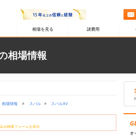
る
相場を見る
諸費用
)の相場情報
»
»
相場情報
スバル
スバルXV
込み検索フォームを表示