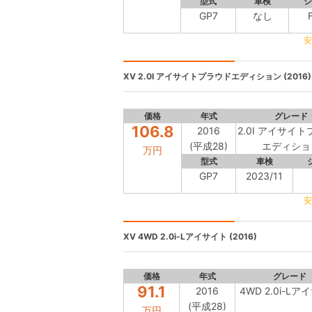
型式
車検
シ
GP7
なし
安
XV
2.0I アイサイトプラウドエディション (2016)
価格
年式
グレード
106.8
2016
2.0I アイサイ
(平成28)
エディショ
万円
型式
車検
GP7
2023/11
安
XV
4WD 2.0i-Lアイサイト (2016)
価格
年式
グレード
91.1
2016
4WD 2.0i-L
(平成28)
万円