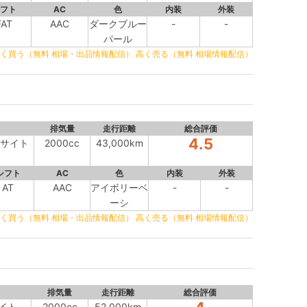
フト
AC
色
内装
外装
FAT
AAC
ダークブルー
-
-
パール
く買う（無料 相場・出品情報配信）
高く売る（無料 相場情報配信）
排気量
走行距離
総合評価
4.5
アイサイト
2000cc
43,000km
シフト
AC
色
内装
外装
AT
AAC
アイボリーベ
-
-
ーシ
く買う（無料 相場・出品情報配信）
高く売る（無料 相場情報配信）
排気量
走行距離
総合評価
サイト
2000cc
52,000km