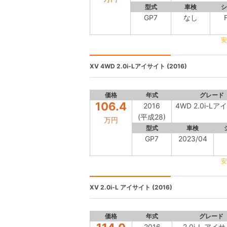
型式
車検
シ
GP7
なし
安
XV
4WD 2.0i-Lアイサイト (2016)
価格
年式
グレード
106.4
2016
4WD 2.0i-L
(平成28)
万円
型式
車検
GP7
2023/04
安
XV
2.0i-L アイサイト (2016)
価格
年式
グレード
2016
2.0i-L アイ