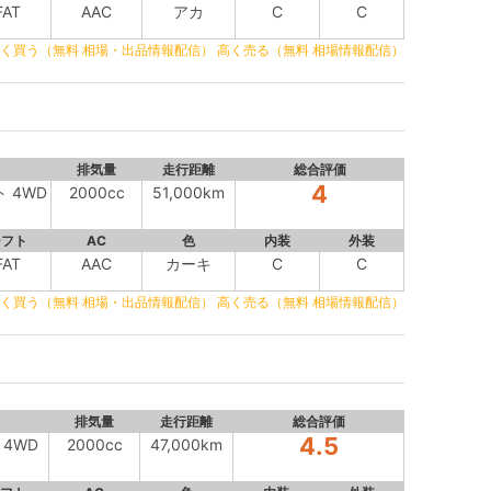
FAT
AAC
アカ
C
C
く買う（無料 相場・出品情報配信）
高く売る（無料 相場情報配信）
排気量
走行距離
総合評価
4
ト 4WD
2000cc
51,000km
シフト
AC
色
内装
外装
FAT
AAC
カーキ
C
C
く買う（無料 相場・出品情報配信）
高く売る（無料 相場情報配信）
排気量
走行距離
総合評価
4.5
 4WD
2000cc
47,000km