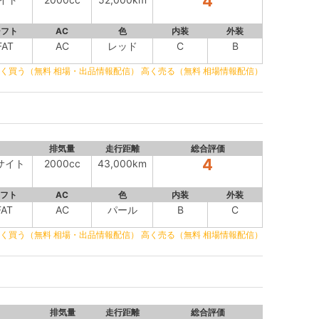
4
シフト
AC
色
内装
外装
FAT
AC
レッド
C
B
く買う（無料 相場・出品情報配信）
高く売る（無料 相場情報配信）
排気量
走行距離
総合評価
4
イサイト
2000cc
43,000km
フト
AC
色
内装
外装
FAT
AC
パール
B
C
く買う（無料 相場・出品情報配信）
高く売る（無料 相場情報配信）
排気量
走行距離
総合評価