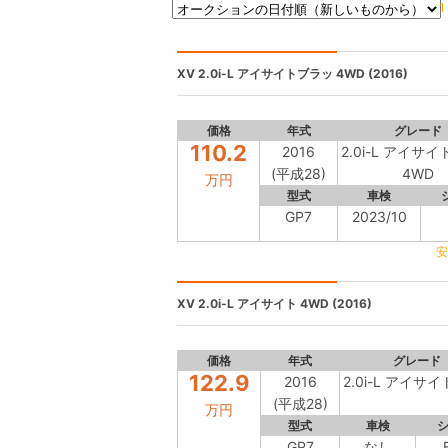
1
XV
2.0i-L アイサイトブラッ 4WD (2016)
価格
年式
グレード
110.2
2016
2.0i-L アイサ
(平成28)
4WD
万円
型式
車検
GP7
2023/10
安
XV
2.0i-L アイサイト 4WD (2016)
価格
年式
グレード
122.9
2016
2.0i-L アイサイ
(平成28)
万円
型式
車検
GP7
なし