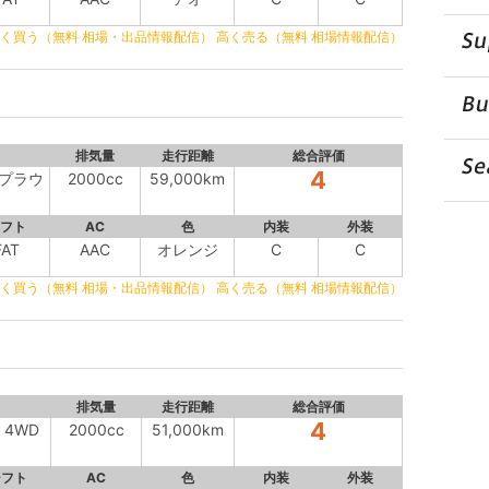
く買う（無料 相場・出品情報配信）
高く売る（無料 相場情報配信）
排気量
走行距離
総合評価
4
 プラウ
2000cc
59,000km
フト
AC
色
内装
外装
FAT
AAC
オレンジ
C
C
く買う（無料 相場・出品情報配信）
高く売る（無料 相場情報配信）
排気量
走行距離
総合評価
4
 4WD
2000cc
51,000km
シフト
AC
色
内装
外装