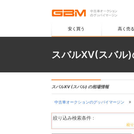
安く買う
高く売
スバルXV(スバル
スバルXV (スバル) の相場情報
»
中古車オークションのグッバイマージン
絞り込み検索条件 :
絞り