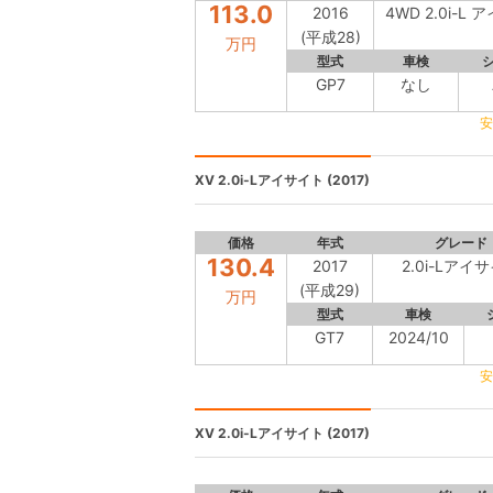
113.0
2016
4WD 2.0i-L
(平成28)
万円
型式
車検
GP7
なし
安
XV
2.0i-Lアイサイト (2017)
価格
年式
グレード
130.4
2017
2.0i-Lアイ
(平成29)
万円
型式
車検
GT7
2024/10
安
XV
2.0i-Lアイサイト (2017)