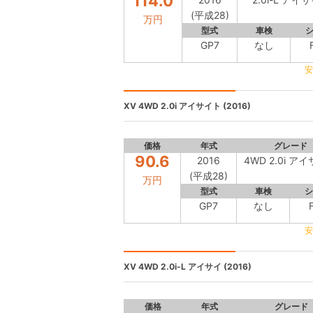
114.0
(平成28)
万円
型式
車検
GP7
なし
安
XV
4WD 2.0i アイサイト (2016)
価格
年式
グレード
90.6
2016
4WD 2.0i ア
(平成28)
万円
型式
車検
シ
GP7
なし
安
XV
4WD 2.0i-L アイサイ (2016)
価格
年式
グレード