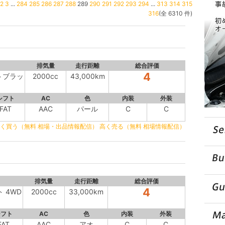
2
3
...
284
285
286
287
288
289
290
291
292
293
294
...
313
314
315
316
(全 6310 件)
排気量
走行距離
総合評価
4
イトブラッ
2000cc
43,000km
シフト
AC
色
内装
外装
FAT
AAC
パール
C
C
く買う（無料 相場・出品情報配信）
高く売る（無料 相場情報配信）
排気量
走行距離
総合評価
4
ト 4WD
2000cc
33,000km
シフト
AC
色
内装
外装
FAT
AAC
アオ
C
C