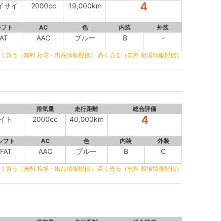
4
 アイサイ
2000cc
19,000km
シフト
AC
色
内装
外装
AT
AAC
ブルー
B
-
く買う（無料 相場・出品情報配信）
高く売る（無料 相場情報配信）
排気量
走行距離
総合評価
4
サイト
2000cc
40,000km
シフト
AC
色
内装
外装
FAT
AAC
ブルー
B
C
く買う（無料 相場・出品情報配信）
高く売る（無料 相場情報配信）