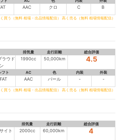
フト
AC
色
内装
外装
FAT
AAC
クロ
C
B
く買う（無料 相場・出品情報配信）
高く売る（無料 相場情報配信）
排気量
走行距離
総合評価
4.5
トプラウド
1990cc
50,000km
ン
シフト
AC
色
内装
外装
FAT
AAC
パール
-
-
く買う（無料 相場・出品情報配信）
高く売る（無料 相場情報配信）
排気量
走行距離
総合評価
4
アイサイト
2000cc
60,000km