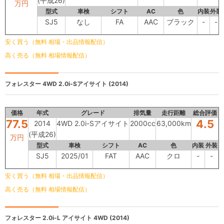
(平成26)
万円
型式
車検
シフト
AC
色
内装
外装
SJ5
なし
FA
AAC
ブラック
-
-
安く買う（無料 相場・出品情報配信）
高く売る（無料 相場情報配信）
フォレスター
4WD 2.0i-Sアイサイト (2014)
価格
年式
グレード
排気量
走行距離
総合評価
77.5
4.5
2014
4WD 2.0i-Sアイサイト
2000cc
63,000km
(平成26)
万円
型式
車検
シフト
AC
色
内装
外装
SJ5
2025/01
FAT
AAC
クロ
-
-
安く買う（無料 相場・出品情報配信）
高く売る（無料 相場情報配信）
フォレスター
2.0i-L アイサイト 4WD (2014)