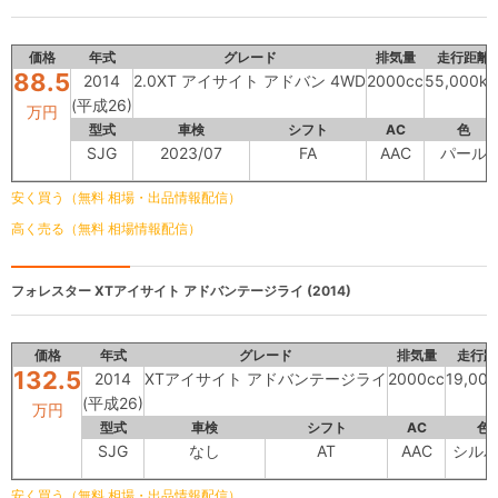
価格
年式
グレード
排気量
走行距離
88.5
2014
2.0XT アイサイト アドバン 4WD
2000cc
55,000k
(平成26)
万円
型式
車検
シフト
AC
色
SJG
2023/07
FA
AAC
パール
安く買う（無料 相場・出品情報配信）
高く売る（無料 相場情報配信）
フォレスター
XTアイサイト アドバンテージライ (2014)
価格
年式
グレード
排気量
走行距
132.5
2014
XTアイサイト アドバンテージライ
2000cc
19,00
(平成26)
万円
型式
車検
シフト
AC
色
SJG
なし
AT
AAC
シル
安く買う（無料 相場・出品情報配信）