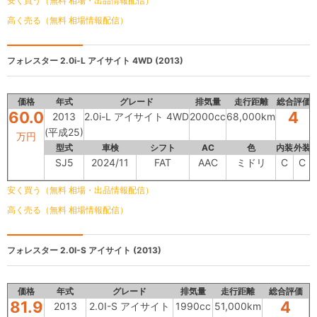
安く買う（無料 相場・出品情報配信）
高く売る（無料 相場情報配信）
フォレスター
2.0i-L アイサイト 4WD (2013)
価格
年式
グレード
排気量
走行距離
総合評価
60.0
4
2013
2.0i-L アイサイト 4WD
2000cc
68,000km
(平成25)
万円
型式
車検
シフト
AC
色
内装
外装
SJ5
2024/11
FAT
AAC
ミドリ
C
C
安く買う（無料 相場・出品情報配信）
高く売る（無料 相場情報配信）
フォレスター
2.0I-S アイサイト (2013)
価格
年式
グレード
排気量
走行距離
総合評価
81.9
4
2013
2.0I-S アイサイト
1990cc
51,000km