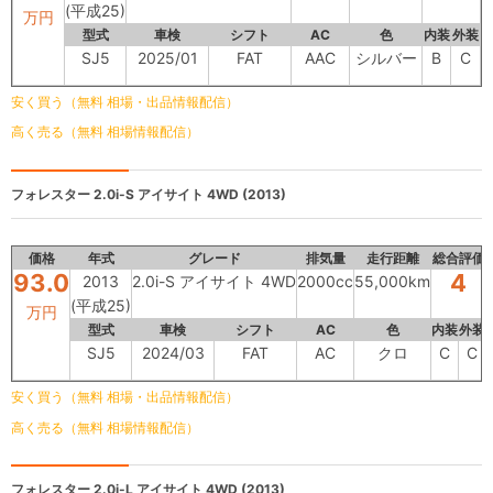
(平成25)
万円
型式
車検
シフト
AC
色
内装
外装
SJ5
2025/01
FAT
AAC
シルバー
B
C
安く買う（無料 相場・出品情報配信）
高く売る（無料 相場情報配信）
フォレスター
2.0i-S アイサイト 4WD (2013)
価格
年式
グレード
排気量
走行距離
総合評価
93.0
4
2013
2.0i-S アイサイト 4WD
2000cc
55,000km
(平成25)
万円
型式
車検
シフト
AC
色
内装
外装
SJ5
2024/03
FAT
AC
クロ
C
C
安く買う（無料 相場・出品情報配信）
高く売る（無料 相場情報配信）
フォレスター
2.0i-L アイサイト 4WD (2013)