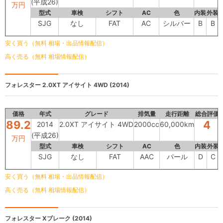
(平成26)
万円
型式
車検
シフト
AC
色
内装
外装
SJG
なし
FAT
AC
シルバー
B
B
安く買う（無料 相場・出品情報配信）
高く売る（無料 相場情報配信）
フォレスター
2.0XT アイサイト 4WD (2014)
価格
年式
グレード
排気量
走行距離
総合評価
89.2
4
2014
2.0XT アイサイト 4WD
2000cc
60,000km
(平成26)
万円
型式
車検
シフト
AC
色
内装
外装
SJG
なし
FAT
AAC
パール
D
C
安く買う（無料 相場・出品情報配信）
高く売る（無料 相場情報配信）
フォレスター
Xブレーク (2014)