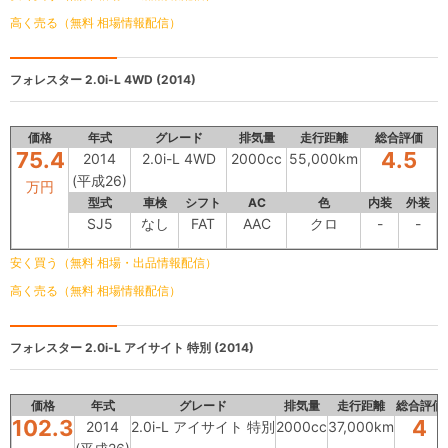
高く売る（無料 相場情報配信）
フォレスター
2.0i-L 4WD (2014)
価格
年式
グレード
排気量
走行距離
総合評価
75.4
4.5
2014
2.0i-L 4WD
2000cc
55,000km
(平成26)
万円
型式
車検
シフト
AC
色
内装
外装
SJ5
なし
FAT
AAC
クロ
-
-
安く買う（無料 相場・出品情報配信）
高く売る（無料 相場情報配信）
フォレスター
2.0i-L アイサイト 特別 (2014)
価格
年式
グレード
排気量
走行距離
総合評価
102.3
4
2014
2.0i-L アイサイト 特別
2000cc
37,000km