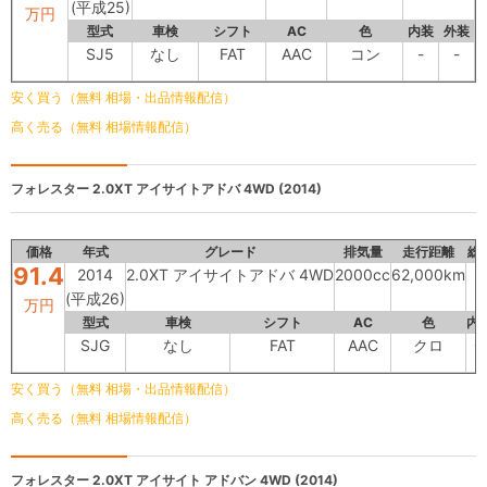
(平成25)
万円
型式
車検
シフト
AC
色
内装
外装
SJ5
なし
FAT
AAC
コン
-
-
安く買う（無料 相場・出品情報配信）
高く売る（無料 相場情報配信）
フォレスター
2.0XT アイサイトアドバ 4WD (2014)
価格
年式
グレード
排気量
走行距離
総
91.4
2014
2.0XT アイサイトアドバ 4WD
2000cc
62,000km
(平成26)
万円
型式
車検
シフト
AC
色
内
SJG
なし
FAT
AAC
クロ
C
安く買う（無料 相場・出品情報配信）
高く売る（無料 相場情報配信）
フォレスター
2.0XT アイサイト アドバン 4WD (2014)