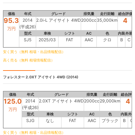
価格
年式
グレード
排気量
走行距離
総合評価
95.3
4
2014
2.0i-L アイサイト 4WD
2000cc
35,000km
(平成26)
万円
型式
車検
シフト
AC
色
内装
外装
SJ5
2025/03
FAT
AAC
クロ
B
C
安く買う（無料 相場・出品情報配信）
高く売る（無料 相場情報配信）
フォレスター
2.0XT アイサイト 4WD (2014)
価格
年式
グレード
排気量
走行距離
総合評
125.0
4
2014
2.0XT アイサイト 4WD
2000cc
29,000km
(平成26)
万円
型式
車検
シフト
AC
色
内装
外
SJG
なし
FAT
AAC
ブラック
B
C
安く買う（無料 相場・出品情報配信）