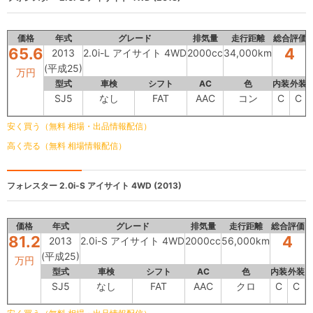
価格
年式
グレード
排気量
走行距離
総合評価
65.6
4
2013
2.0i-L アイサイト 4WD
2000cc
34,000km
(平成25)
万円
型式
車検
シフト
AC
色
内装
外装
SJ5
なし
FAT
AAC
コン
C
C
安く買う（無料 相場・出品情報配信）
高く売る（無料 相場情報配信）
フォレスター
2.0i-S アイサイト 4WD (2013)
価格
年式
グレード
排気量
走行距離
総合評価
81.2
4
2013
2.0i-S アイサイト 4WD
2000cc
56,000km
(平成25)
万円
型式
車検
シフト
AC
色
内装
外装
SJ5
なし
FAT
AAC
クロ
C
C