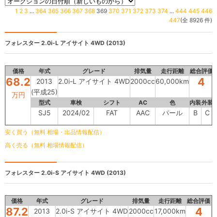
1
2
3
...
364
365
366
367
368
369
370
371
372
373
374
...
444
445
446
447
(全 8926 件)
フォレスター
2.0i-L アイサイト 4WD (2013)
価格
年式
グレード
排気量
走行距離
総合評価
68.2
4
2013
2.0i-L アイサイト 4WD
2000cc
60,000km
(平成25)
万円
型式
車検
シフト
AC
色
内装
外装
SJ5
2024/02
FAT
AAC
パール
B
C
安く買う（無料 相場・出品情報配信）
高く売る（無料 相場情報配信）
フォレスター
2.0i-S アイサイト 4WD (2013)
価格
年式
グレード
排気量
走行距離
総合評価
87.2
4
2013
2.0i-S アイサイト 4WD
2000cc
17,000km