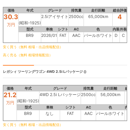
価格
年式
グレード
排気量
走行距離
総合評価
30.3
4
2.5iアイサイト
2500cc
65,000km
(昭和-1925)
万円
型式
車検
シフト
AC
色
内装
外装
BR9
2026/01
FAT
AAC
パールホワイト
D
C
安く買う（無料 相場・出品情報配信）
高く売る（無料 相場情報配信）
レガシィ ツーリングワゴン
4WD 2.5i Lパッケージ ()
価格
年式
グレード
排気量
走行距離
総
21.2
4WD 2.5i Lパッケージ
2500cc
56,000km
(昭和-1925)
万円
型式
車検
シフト
AC
色
内
BR9
なし
FAT
AAC
パールホワイト
B
安く買う（無料 相場・出品情報配信）