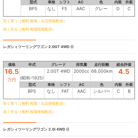
型式
車検
シフト
AC
色
内装
外装
BP5
なし
F5
AAC
グレー
D
C
安く買う（無料 相場・出品情報配信）
高く売る（無料 相場情報配信）
レガシィツーリングワゴン
2.0GT 4WD ()
価格
年式
グレード
排気量
走行距離
総合評価
16.5
4.5
2.0GT 4WD
2000cc
68,000km
(昭和-1925)
万円
型式
車検
シフト
AC
色
内装
外装
BP5
なし
FAT
AAC
シルバー
C
B
安く買う（無料 相場・出品情報配信）
高く売る（無料 相場情報配信）
レガシィツーリングワゴン
2.0i 4WD ()