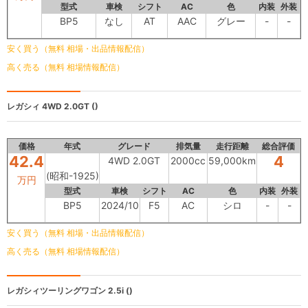
型式
車検
シフト
AC
色
内装
外装
BP5
なし
AT
AAC
グレー
-
-
安く買う（無料 相場・出品情報配信）
高く売る（無料 相場情報配信）
レガシィ
4WD 2.0GT ()
価格
年式
グレード
排気量
走行距離
総合評価
42.4
4
4WD 2.0GT
2000cc
59,000km
(昭和-1925)
万円
型式
車検
シフト
AC
色
内装
外装
BP5
2024/10
F5
AC
シロ
-
-
安く買う（無料 相場・出品情報配信）
高く売る（無料 相場情報配信）
レガシィツーリングワゴン
2.5i ()