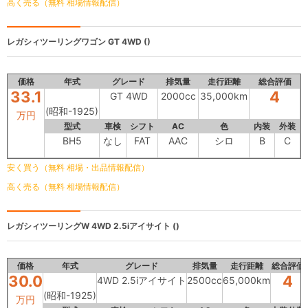
高く売る（無料 相場情報配信）
レガシィツーリングワゴン
GT 4WD ()
価格
年式
グレード
排気量
走行距離
総合評価
33.1
4
GT 4WD
2000cc
35,000km
(昭和-1925)
万円
型式
車検
シフト
AC
色
内装
外装
BH5
なし
FAT
AAC
シロ
B
C
安く買う（無料 相場・出品情報配信）
高く売る（無料 相場情報配信）
レガシィツーリングW
4WD 2.5iアイサイト ()
価格
年式
グレード
排気量
走行距離
総合評価
30.0
4
4WD 2.5iアイサイト
2500cc
65,000km
(昭和-1925)
万円