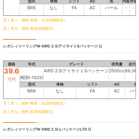
型式
車検
シフト
AC
色
内装
外装
BR9
なし
FA
AC
パール
-
-
安く買う（無料 相場・出品情報配信）
高く売る（無料 相場情報配信）
レガシィツーリングW
4WD 2.5iアイサイトSパッケージ ()
価格
年式
グレード
排気量
走行
39.6
4WD 2.5iアイサイトSパッケージ
2500cc
66,00
(昭和-1925)
万円
型式
車検
シフト
AC
色
BR9
なし
FA
AC
パー
安く買う（無料 相場・出品情報配信）
高く売る（無料 相場情報配信）
レガシィツーリングW
4WD 2.5i LパッケージLTD ()