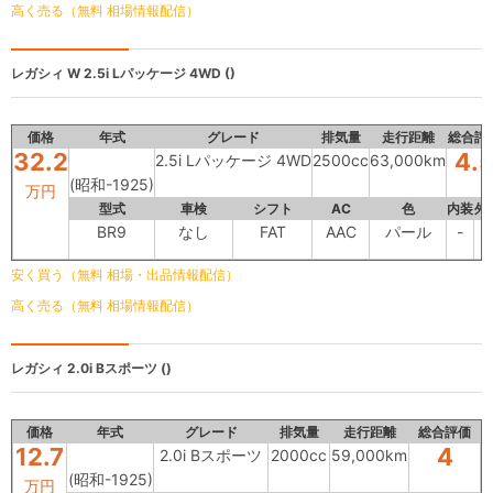
高く売る（無料 相場情報配信）
レガシィ W
2.5i Lパッケージ 4WD ()
価格
年式
グレード
排気量
走行距離
総合評
32.2
4.
2.5i Lパッケージ 4WD
2500cc
63,000km
(昭和-1925)
万円
型式
車検
シフト
AC
色
内装
外
BR9
なし
FAT
AAC
パール
-
-
安く買う（無料 相場・出品情報配信）
高く売る（無料 相場情報配信）
レガシィ
2.0i Bスポーツ ()
価格
年式
グレード
排気量
走行距離
総合評価
12.7
4
2.0i Bスポーツ
2000cc
59,000km
(昭和-1925)
万円