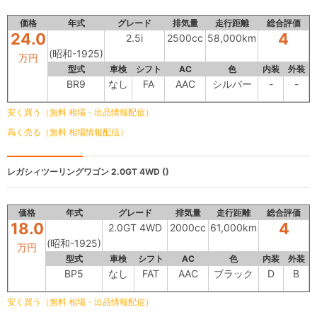
価格
年式
グレード
排気量
走行距離
総合評価
24.0
4
2.5i
2500cc
58,000km
(昭和-1925)
万円
型式
車検
シフト
AC
色
内装
外装
BR9
なし
FA
AAC
シルバー
-
-
安く買う（無料 相場・出品情報配信）
高く売る（無料 相場情報配信）
レガシィツーリングワゴン
2.0GT 4WD ()
価格
年式
グレード
排気量
走行距離
総合評価
18.0
4
2.0GT 4WD
2000cc
61,000km
(昭和-1925)
万円
型式
車検
シフト
AC
色
内装
外装
BP5
なし
FAT
AAC
ブラック
D
B
安く買う（無料 相場・出品情報配信）