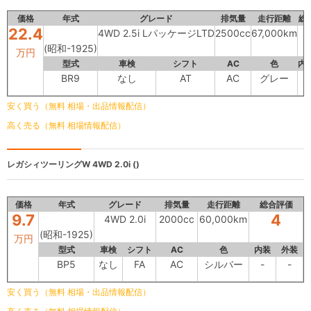
価格
年式
グレード
排気量
走行距離
総
22.4
4WD 2.5i LパッケージLTD
2500cc
67,000km
(昭和-1925)
万円
型式
車検
シフト
AC
色
内
BR9
なし
AT
AC
グレー
-
安く買う（無料 相場・出品情報配信）
高く売る（無料 相場情報配信）
レガシィツーリングW
4WD 2.0i ()
価格
年式
グレード
排気量
走行距離
総合評価
9.7
4
4WD 2.0i
2000cc
60,000km
(昭和-1925)
万円
型式
車検
シフト
AC
色
内装
外装
BP5
なし
FA
AC
シルバー
-
-
安く買う（無料 相場・出品情報配信）