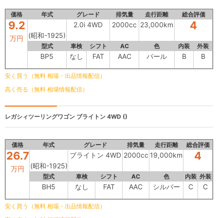
価格
年式
グレード
排気量
走行距離
総合評価
9.2
4
2.0i 4WD
2000cc
23,000km
(昭和-1925)
万円
型式
車検
シフト
AC
色
内装
外装
BP5
なし
FAT
AAC
パール
B
B
安く買う（無料 相場・出品情報配信）
高く売る（無料 相場情報配信）
レガシィツーリングワゴン
ブライトン 4WD ()
価格
年式
グレード
排気量
走行距離
総合評価
26.7
4
ブライトン 4WD
2000cc
19,000km
(昭和-1925)
万円
型式
車検
シフト
AC
色
内装
外装
BH5
なし
FAT
AAC
シルバー
C
C
安く買う（無料 相場・出品情報配信）