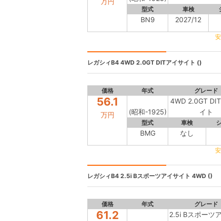
万円
型式
車検
BN9
2027/12
安
レガシィB4
4WD 2.0GT DITアイサイト ()
価格
年式
グレード
56.1
4WD 2.0GT D
(昭和-1925)
イト
万円
型式
車検
BMG
なし
安
レガシィB4
2.5i Bスポーツアイサイト 4WD ()
価格
年式
グレード
61.2
2.5i Bスポー