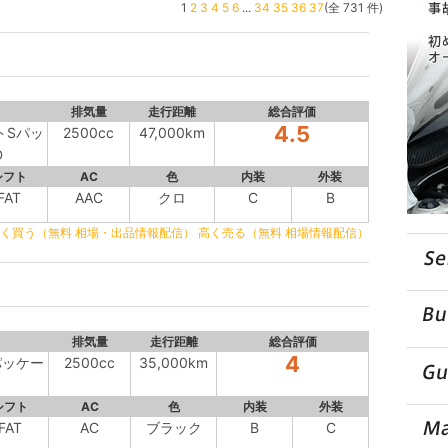
1
2
3
4
5
6
...
34
35
36
37
(全 731 件)
排気量
走行距離
総合評価
4.5
トSパッ
2500cc
47,000km
D
シフト
AC
色
内装
外装
FAT
AAC
クロ
C
B
く買う（無料 相場・出品情報配信）
高く売る（無料 相場情報配信）
排気量
走行距離
総合評価
4
Sパッケー
2500cc
35,000km
シフト
AC
色
内装
外装
FAT
AC
ブラック
B
C