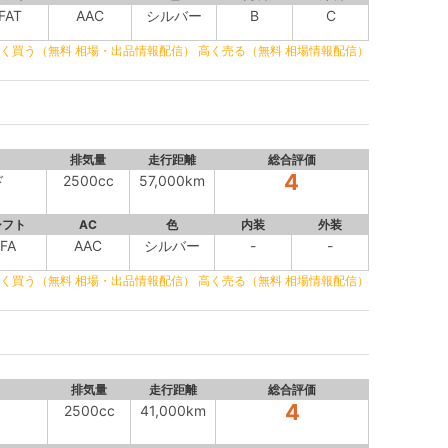
FAT
AAC
シルバー
B
C
く買う（無料 相場・出品情報配信）
高く売る（無料 相場情報配信）
排気量
走行距離
総合評価
4
ド
2500cc
57,000km
シフト
AC
色
内装
外装
FA
AAC
シルバー
-
-
く買う（無料 相場・出品情報配信）
高く売る（無料 相場情報配信）
排気量
走行距離
総合評価
4
2500cc
41,000km