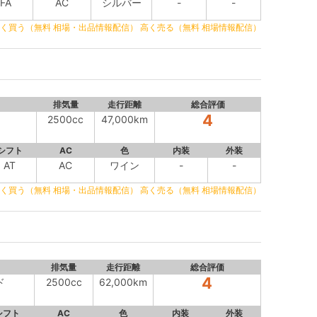
FA
AC
シルバー
-
-
く買う（無料 相場・出品情報配信）
高く売る（無料 相場情報配信）
排気量
走行距離
総合評価
4
2500cc
47,000km
シフト
AC
色
内装
外装
AT
AC
ワイン
-
-
く買う（無料 相場・出品情報配信）
高く売る（無料 相場情報配信）
排気量
走行距離
総合評価
4
ド
2500cc
62,000km
シフト
AC
色
内装
外装