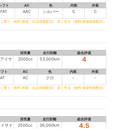
シフト
AC
色
内装
外装
FAT
AAC
シルバー
C
C
く買う（無料 相場・出品情報配信）
高く売る（無料 相場情報配信）
排気量
走行距離
総合評価
4
ITアイサ
2000cc
53,000km
シフト
AC
色
内装
外装
AT
AC
クロ
-
-
く買う（無料 相場・出品情報配信）
高く売る（無料 相場情報配信）
排気量
走行距離
総合評価
4.5
ツアイサイ
2500cc
36,000km