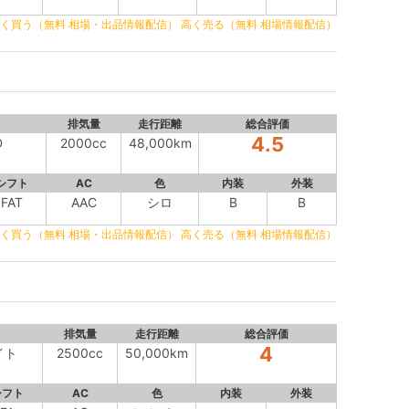
く買う（無料 相場・出品情報配信）
高く売る（無料 相場情報配信）
排気量
走行距離
総合評価
4.5
D
2000cc
48,000km
シフト
AC
色
内装
外装
FAT
AAC
シロ
B
B
く買う（無料 相場・出品情報配信）
高く売る（無料 相場情報配信）
排気量
走行距離
総合評価
4
イト
2500cc
50,000km
シフト
AC
色
内装
外装