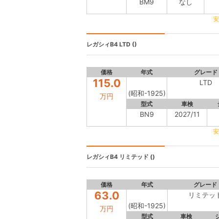
BM9
なし
安
レガシィB4
LTD ()
価格
年式
グレード
115.0
LTD
(昭和-1925)
万円
型式
車検
BN9
2027/11
安
レガシィB4
リミテッド ()
価格
年式
グレード
63.0
リミテッ
(昭和-1925)
万円
型式
車検