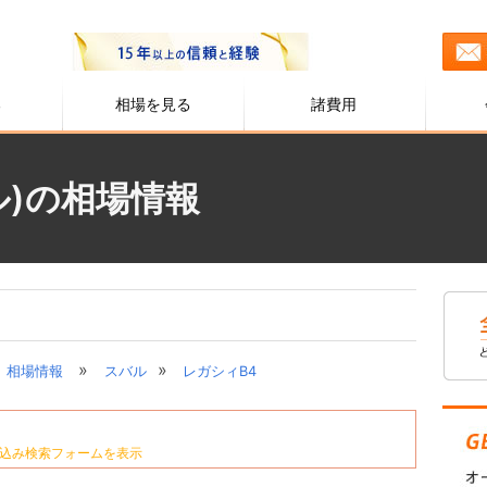
る
相場を見る
諸費用
ル)の相場情報
»
»
相場情報
スバル
レガシィB4
込み検索フォームを表示