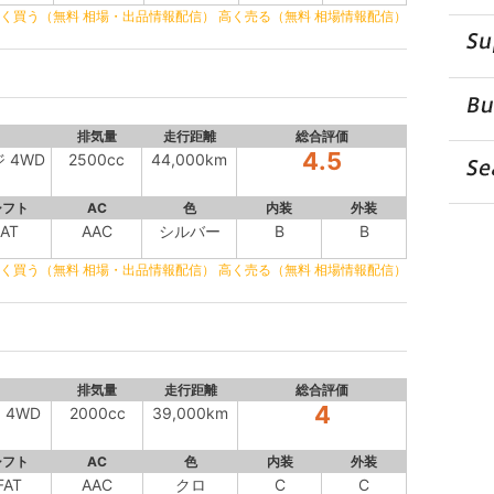
く買う（無料 相場・出品情報配信）
高く売る（無料 相場情報配信）
排気量
走行距離
総合評価
4.5
ジ 4WD
2500cc
44,000km
シフト
AC
色
内装
外装
AT
AAC
シルバー
B
B
く買う（無料 相場・出品情報配信）
高く売る（無料 相場情報配信）
排気量
走行距離
総合評価
4
 4WD
2000cc
39,000km
シフト
AC
色
内装
外装
FAT
AAC
クロ
C
C