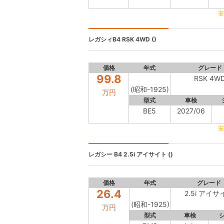
安
レガシィB4
RSK 4WD ()
価格
年式
グレード
99.8
RSK 4W
(昭和-1925)
万円
型式
車検
BE5
2027/06
安
レガシー B4
2.5i アイサイト ()
価格
年式
グレード
26.4
2.5i アイサ
(昭和-1925)
万円
型式
車検