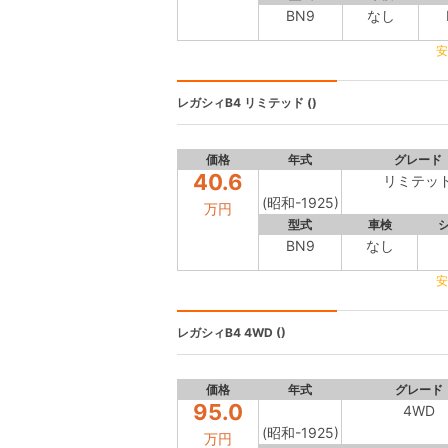
BN9
なし
安
レガシィB4
リミテッド ()
価格
年式
グレード
40.6
リミテッ
(昭和-1925)
万円
型式
車検
BN9
なし
安
レガシィB4
4WD ()
価格
年式
グレード
95.0
4WD
(昭和-1925)
万円