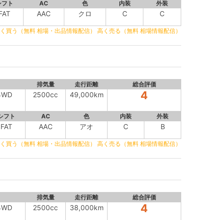
シフト
AC
色
内装
外装
FAT
AAC
クロ
C
C
く買う（無料 相場・出品情報配信）
高く売る（無料 相場情報配信）
排気量
走行距離
総合評価
4
4WD
2500cc
49,000km
シフト
AC
色
内装
外装
FAT
AAC
アオ
C
B
く買う（無料 相場・出品情報配信）
高く売る（無料 相場情報配信）
排気量
走行距離
総合評価
4
4WD
2500cc
38,000km