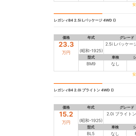
安
レガシィB4
2.5i Lパッケージ 4WD ()
価格
年式
グレード
23.3
2.5i Lパッケー
(昭和-1925)
万円
型式
車検
BM9
なし
安
レガシィB4
2.0i ブライトン 4WD ()
価格
年式
グレード
15.2
2.0i ブライトン
(昭和-1925)
万円
型式
車検
BL5
なし