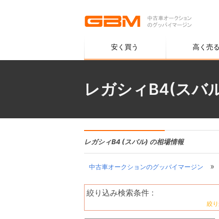
安く買う
高く売
レガシィB4(スバ
レガシィB4 (スバル) の相場情報
»
中古車オークションのグッバイマージン
絞り込み検索条件 :
絞り