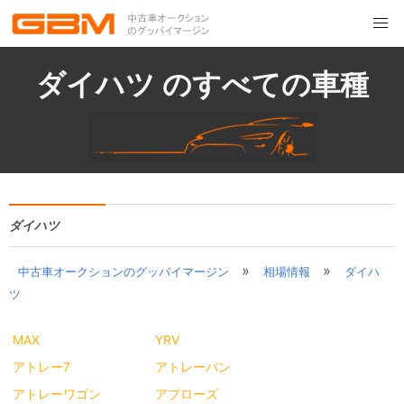
ダイハツ のすべての車種
ダイハツ
»
»
中古車オークションのグッバイマージン
相場情報
ダイハ
ツ
MAX
YRV
アトレー7
アトレーバン
アトレーワゴン
アプローズ