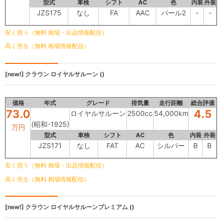
型式
車検
シフト
AC
色
内装
外装
JZS175
なし
FA
AAC
パール2
-
-
安く買う（無料 相場・出品情報配信）
高く売る（無料 相場情報配信）
[new!]
クラウン
ロイヤルサルーン ()
価格
年式
グレード
排気量
走行距離
総合評価
73.0
4.5
ロイヤルサルーン
2500cc
54,000km
(昭和-1925)
万円
型式
車検
シフト
AC
色
内装
外装
JZS171
なし
FAT
AC
シルバー
B
B
安く買う（無料 相場・出品情報配信）
高く売る（無料 相場情報配信）
[new!]
クラウン
ロイヤルサルーンプレミアム ()