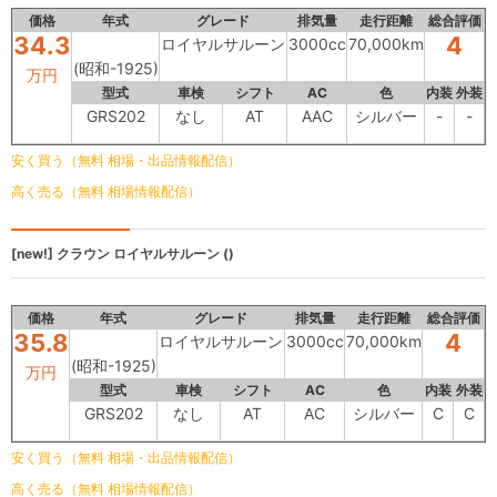
価格
年式
グレード
排気量
走行距離
総合評価
34.3
4
ロイヤルサルーン
3000cc
70,000km
(昭和-1925)
万円
型式
車検
シフト
AC
色
内装
外装
GRS202
なし
AT
AAC
シルバー
-
-
安く買う（無料 相場・出品情報配信）
高く売る（無料 相場情報配信）
[new!]
クラウン
ロイヤルサルーン ()
価格
年式
グレード
排気量
走行距離
総合評価
35.8
4
ロイヤルサルーン
3000cc
70,000km
(昭和-1925)
万円
型式
車検
シフト
AC
色
内装
外装
GRS202
なし
AT
AC
シルバー
C
C
安く買う（無料 相場・出品情報配信）
高く売る（無料 相場情報配信）