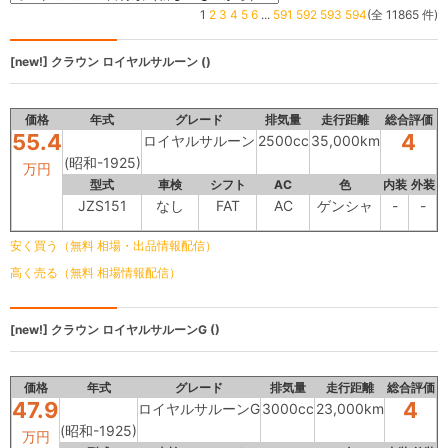
1
2
3
4
5
6
...
591
592
593
594
(全 11865 件)
[new!]
クラウン
ロイヤルサルーン ()
価格
年式
グレード
排気量
走行距離
総合評価
55.4
4
ロイヤルサルーン
2500cc
35,000km
(昭和-1925)
万円
型式
車検
シフト
AC
色
内装
外装
JZS151
なし
FAT
AC
ゲンシャ
-
-
安く買う（無料 相場・出品情報配信）
高く売る（無料 相場情報配信）
[new!]
クラウン
ロイヤルサルーンG ()
価格
年式
グレード
排気量
走行距離
総合評価
47.9
4
ロイヤルサルーンG
3000cc
23,000km
(昭和-1925)
万円