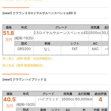
[new!]
クラウン
2.5ロイヤルサルーンスペシャルED ()
価格
年式
グレード
排気量
走行
51.8
2.5ロイヤルサルーンスペシャルED
2500cc
30,0
(昭和-1925)
万円
型式
車検
シフト
AC
GRS200
なし
FAT
AAC
パ
安く買う（無料 相場・出品情報配信）
高く売る（無料 相場情報配信）
[new!]
クラウン
ハイブリッド ()
価格
年式
グレード
排気量
走行距離
総合評価
40.5
4
ハイブリッド
3500cc
60,000km
(昭和-1925)
万円
型式
車検
シフト
AC
色
内装
外装