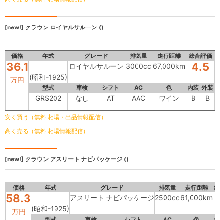
[new!]
クラウン
ロイヤルサルーン ()
価格
年式
グレード
排気量
走行距離
総合評価
36.1
4.5
ロイヤルサルーン
3000cc
67,000km
(昭和-1925)
万円
型式
車検
シフト
AC
色
内装
外装
GRS202
なし
AT
AAC
ワイン
B
B
安く買う（無料 相場・出品情報配信）
高く売る（無料 相場情報配信）
[new!]
クラウン
アスリート ナビパッケージ ()
価格
年式
グレード
排気量
走行距離
総
58.3
アスリート ナビパッケージ
2500cc
61,000km
(昭和-1925)
万円
型式
車検
シフト
AC
色
内