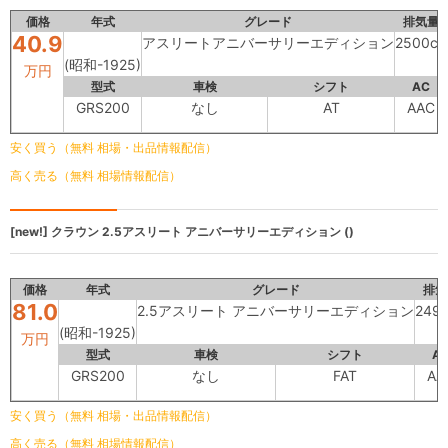
価格
年式
グレード
排気量
40.9
アスリートアニバーサリーエディション
2500cc
(昭和-1925)
万円
型式
車検
シフト
AC
GRS200
なし
AT
AAC
安く買う（無料 相場・出品情報配信）
高く売る（無料 相場情報配信）
[new!]
クラウン
2.5アスリート アニバーサリーエディション ()
価格
年式
グレード
排気
81.0
2.5アスリート アニバーサリーエディション
249
(昭和-1925)
万円
型式
車検
シフト
A
GRS200
なし
FAT
AA
安く買う（無料 相場・出品情報配信）
高く売る（無料 相場情報配信）