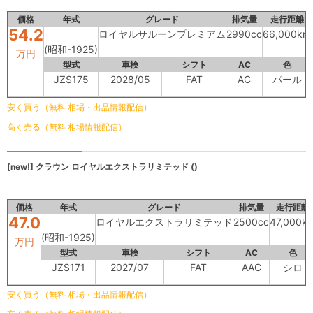
価格
年式
グレード
排気量
走行距離
54.2
ロイヤルサルーンプレミアム
2990cc
66,000km
(昭和-1925)
万円
型式
車検
シフト
AC
色
JZS175
2028/05
FAT
AC
パール
安く買う（無料 相場・出品情報配信）
高く売る（無料 相場情報配信）
[new!]
クラウン
ロイヤルエクストラリミテッド ()
価格
年式
グレード
排気量
走行距離
47.0
ロイヤルエクストラリミテッド
2500cc
47,000k
(昭和-1925)
万円
型式
車検
シフト
AC
色
JZS171
2027/07
FAT
AAC
シロ
安く買う（無料 相場・出品情報配信）