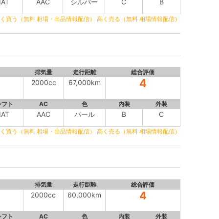
IAT
AAC
シルバー
C
B
く買う（無料 相場・出品情報配信）
高く売る（無料 相場情報配信）
排気量
走行距離
総合評価
4
2000cc
67,000km
シフト
AC
色
内装
外装
IAT
AAC
パール
B
C
く買う（無料 相場・出品情報配信）
高く売る（無料 相場情報配信）
排気量
走行距離
総合評価
4
2000cc
60,000km
シフト
AC
色
内装
外装