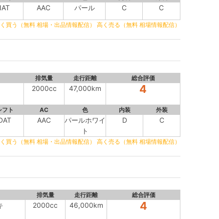
IAT
AAC
パール
C
C
く買う（無料 相場・出品情報配信）
高く売る（無料 相場情報配信）
排気量
走行距離
総合評価
4
ン
2000cc
47,000km
シフト
AC
色
内装
外装
DAT
AAC
パールホワイ
D
C
ト
く買う（無料 相場・出品情報配信）
高く売る（無料 相場情報配信）
排気量
走行距離
総合評価
4
キ
2000cc
46,000km