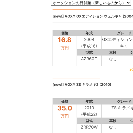
[new!]
VOXY
GXエディション ウェルキャ (2004
価格
年式
グレード
16.8
2004
GXエディション
(平成16)
キャ
万円
型式
車検
AZR60G
なし
安
[new!]
VOXY
ZS キラメキ2 (2010)
価格
年式
グレード
35.0
2010
ZS キラメ
(平成22)
万円
型式
車検
ZRR70W
なし