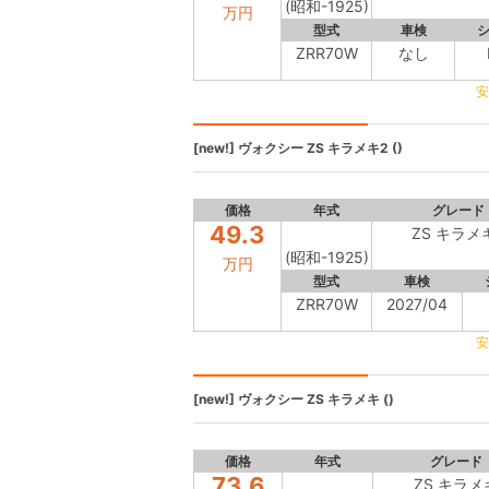
(昭和-1925)
万円
型式
車検
ZRR70W
なし
安
[new!]
ヴォクシー
ZS キラメキ2 ()
価格
年式
グレード
49.3
ZS キラメ
(昭和-1925)
万円
型式
車検
ZRR70W
2027/04
安
[new!]
ヴォクシー
ZS キラメキ ()
価格
年式
グレード
73.6
ZS キラメ