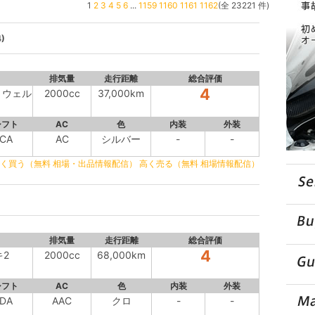
1
2
3
4
5
6
...
1159
1160
1161
1162
(全 23221 件)
)
排気量
走行距離
総合評価
4
 ウェル
2000cc
37,000km
シフト
AC
色
内装
外装
CA
AC
シルバー
-
-
く買う（無料 相場・出品情報配信）
高く売る（無料 相場情報配信）
排気量
走行距離
総合評価
4
キ2
2000cc
68,000km
シフト
AC
色
内装
外装
DA
AAC
クロ
-
-