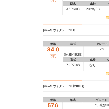
型式
車検
AZR60G
2028/03
安
[new!]
ヴォクシー
ZS ()
価格
年式
グレード
34.0
ZS
(昭和-1925)
万円
型式
車検
ZRR70W
なし
安
[new!]
ヴォクシー
ZS 辣娯Ⅲ ()
価格
年式
グレード
57.6
ZS 辣娯Ⅲ