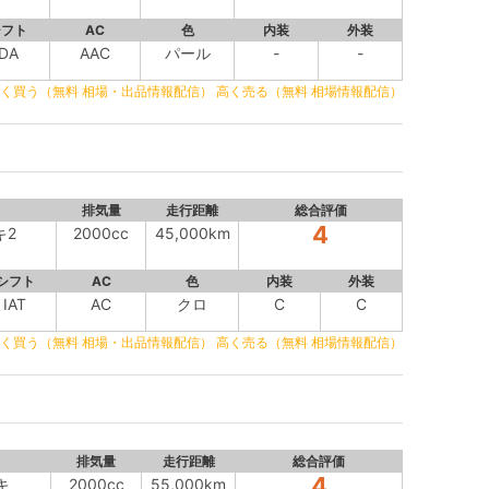
シフト
AC
色
内装
外装
DA
AAC
パール
-
-
く買う（無料 相場・出品情報配信）
高く売る（無料 相場情報配信）
排気量
走行距離
総合評価
4
キ2
2000cc
45,000km
シフト
AC
色
内装
外装
IAT
AC
クロ
C
C
く買う（無料 相場・出品情報配信）
高く売る（無料 相場情報配信）
排気量
走行距離
総合評価
4
キ
2000cc
55,000km