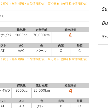
く買う（無料 相場・出品情報配信）
高く売る（無料 相場情報配信）
 ()
排気量
走行距離
総合評価
4
ンナビパ
2000cc
70,000km
シフト
AC
色
内装
外装
IAT
AAC
パール
C
C
く買う（無料 相場・出品情報配信）
高く売る（無料 相場情報配信）
排気量
走行距離
総合評価
4
 4WD
2000cc
25,000km
シフト
AC
色
内装
外装
IAT
AC
グレー
B
C