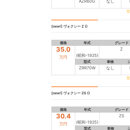
AZR60G
なし
安
[new!]
ヴォクシー
Z ()
価格
年式
グレード
35.0
Z
(昭和-1925)
万円
型式
車検
ZRR70W
なし
安
[new!]
ヴォクシー
ZS ()
価格
年式
グレード
30.4
ZS
(昭和-1925)
万円
型式
車検