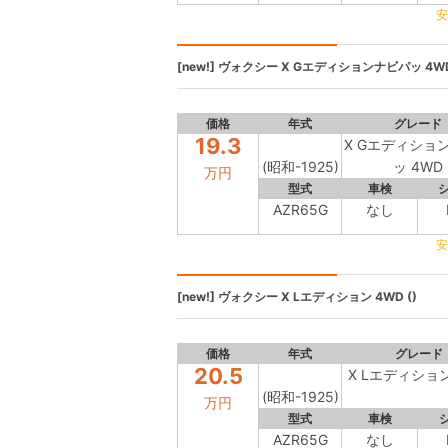
安
[new!]
ヴォクシー
X Gエディションナビパッ 4WD
価格
年式
グレード
19.3
X Gエディショ
(昭和-1925)
ッ 4WD
万円
型式
車検
AZR65G
なし
安
[new!]
ヴォクシー
X Lエディション 4WD ()
価格
年式
グレード
20.5
X Lエディション
(昭和-1925)
万円
型式
車検
AZR65G
なし