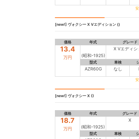
安
[new!]
ヴォクシー
X Vエディション ()
価格
年式
グレード
13.4
X Vエディシ
(昭和-1925)
万円
型式
車検
AZR60G
なし
安
[new!]
ヴォクシー
X ()
価格
年式
グレード
18.7
X
(昭和-1925)
万円
型式
車検