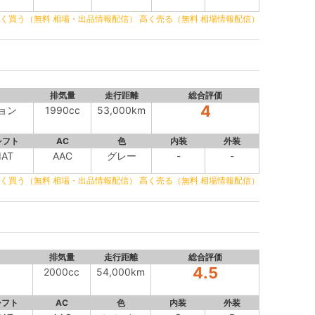
く買う（無料 相場・出品情報配信）
高く売る（無料 相場情報配信）
排気量
走行距離
総合評価
4
ョン
1990cc
53,000km
シフト
AC
色
内装
外装
IAT
AAC
グレー
-
-
く買う（無料 相場・出品情報配信）
高く売る（無料 相場情報配信）
排気量
走行距離
総合評価
4.5
2000cc
54,000km
シフト
AC
色
内装
外装