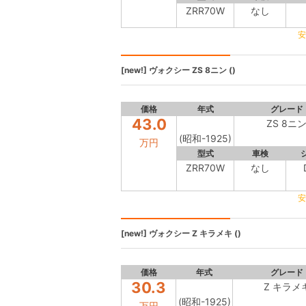
ZRR70W
なし
安
[new!]
ヴォクシー
ZS 8ニン ()
価格
年式
グレード
43.0
ZS 8ニ
(昭和-1925)
万円
型式
車検
ZRR70W
なし
安
[new!]
ヴォクシー
Z キラメキ ()
価格
年式
グレード
30.3
Z キラメ
(昭和-1925)
万円