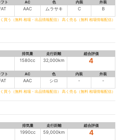
シフト
AC
色
内装
外装
FAT
AAC
ムラサキ
C
B
く買う（無料 相場・出品情報配信）
高く売る（無料 相場情報配信）
排気量
走行距離
総合評価
4
1580cc
32,000km
シフト
AC
色
内装
外装
FAT
AAC
シロ
-
-
く買う（無料 相場・出品情報配信）
高く売る（無料 相場情報配信）
排気量
走行距離
総合評価
4
1990cc
59,000km