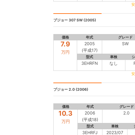
安
プジョー 307
SW (2005)
価格
年式
グレード
7.9
2005
SW
(平成17)
万円
型式
車検
3EHRFN
なし
安
プジョー
2.0 (2006)
価格
年式
グレード
10.3
2006
2.0
(平成18)
万円
型式
車検
3EHRFJ
2023/07