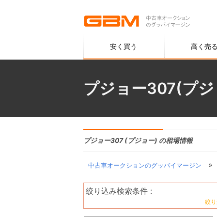
安く買う
高く売
プジョー307(プ
プジョー307 (プジョー) の相場情報
»
中古車オークションのグッバイマージン
絞り込み検索条件 :
絞り