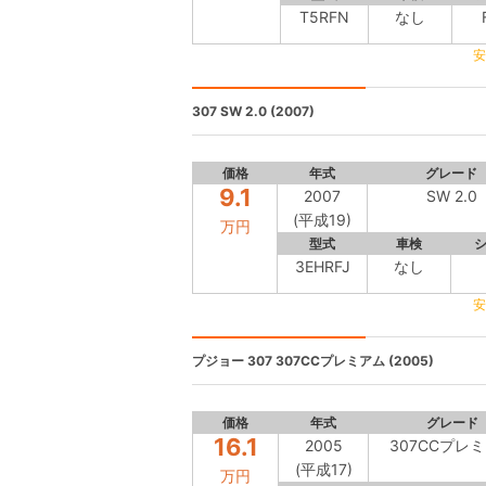
T5RFN
なし
安
307
SW 2.0 (2007)
価格
年式
グレード
9.1
2007
SW 2.0
(平成19)
万円
型式
車検
3EHRFJ
なし
安
プジョー 307
307CCプレミアム (2005)
価格
年式
グレード
16.1
2005
307CCプレ
(平成17)
万円