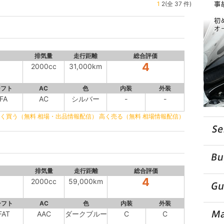
1
2(全 37 件)
排気量
走行距離
総合評価
4
2000cc
31,000km
シフト
AC
色
内装
外装
FA
AC
シルバー
-
-
く買う（無料 相場・出品情報配信）
高く売る（無料 相場情報配信）
排気量
走行距離
総合評価
4
2000cc
59,000km
シフト
AC
色
内装
外装
FAT
AAC
ダークブルー
C
C