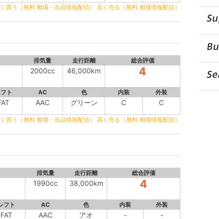
く買う（無料 相場・出品情報配信）
高く売る（無料 相場情報配信）
排気量
走行距離
総合評価
4
2000cc
46,000km
シフト
AC
色
内装
外装
FAT
AAC
グリーン
C
C
く買う（無料 相場・出品情報配信）
高く売る（無料 相場情報配信）
排気量
走行距離
総合評価
4
1990cc
38,000km
シフト
AC
色
内装
外装
FAT
AAC
アオ
-
-