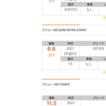
万円
型式
車検
A307CC
なし
安
プジョー307_5HB
307XSi (2001)
価格
年式
グレード
6.6
2001
307XSi
(平成13)
万円
型式
車検
T5
なし
安
プジョー 307
(2007)
価格
年式
グレード
11.5
2007