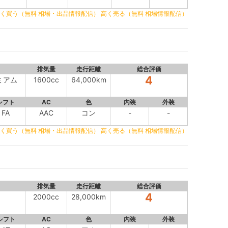
く買う（無料 相場・出品情報配信）
高く売る（無料 相場情報配信）
排気量
走行距離
総合評価
4
ミアム
1600cc
64,000km
シフト
AC
色
内装
外装
FA
AAC
コン
-
-
く買う（無料 相場・出品情報配信）
高く売る（無料 相場情報配信）
排気量
走行距離
総合評価
4
2000cc
28,000km
シフト
AC
色
内装
外装