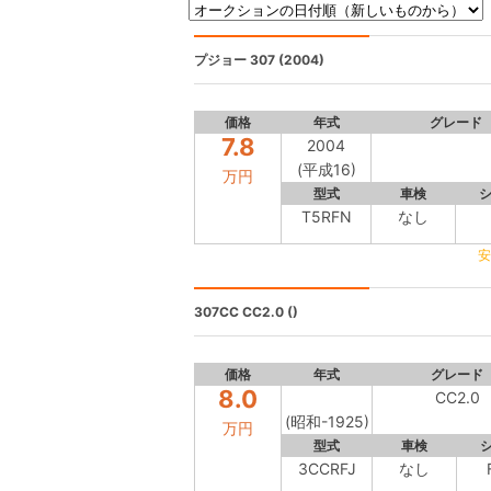
プジョー 307
(2004)
価格
年式
グレード
7.8
2004
(平成16)
万円
型式
車検
T5RFN
なし
安
307CC
CC2.0 ()
価格
年式
グレード
8.0
CC2.0
(昭和-1925)
万円
型式
車検
3CCRFJ
なし