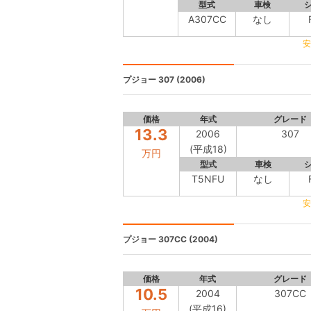
型式
車検
A307CC
なし
安
プジョー
307 (2006)
価格
年式
グレード
13.3
2006
307
(平成18)
万円
型式
車検
T5NFU
なし
安
プジョー
307CC (2004)
価格
年式
グレード
10.5
2004
307CC
(平成16)