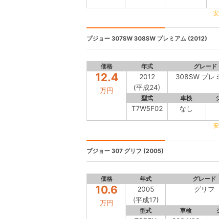
安
プジョー 307SW
308SW プレミアム (2012)
価格
年式
グレード
12.4
2012
308SW プレ
(平成24)
万円
型式
車検
T7W5F02
なし
安
プジョー 307
グリフ (2005)
価格
年式
グレード
10.6
2005
グリフ
(平成17)
万円
型式
車検