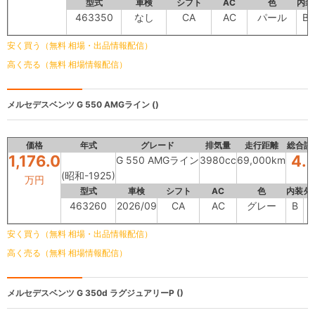
型式
車検
シフト
AC
色
内装
463350
なし
CA
AC
パール
B
安く買う（無料 相場・出品情報配信）
高く売る（無料 相場情報配信）
メルセデスベンツ
G 550 AMGライン ()
価格
年式
グレード
排気量
走行距離
総合評
1,176.0
4.
G 550 AMGライン
3980cc
69,000km
(昭和-1925)
万円
型式
車検
シフト
AC
色
内装
外
463260
2026/09
CA
AC
グレー
B
-
安く買う（無料 相場・出品情報配信）
高く売る（無料 相場情報配信）
メルセデスベンツ
G 350d ラグジュアリーP ()