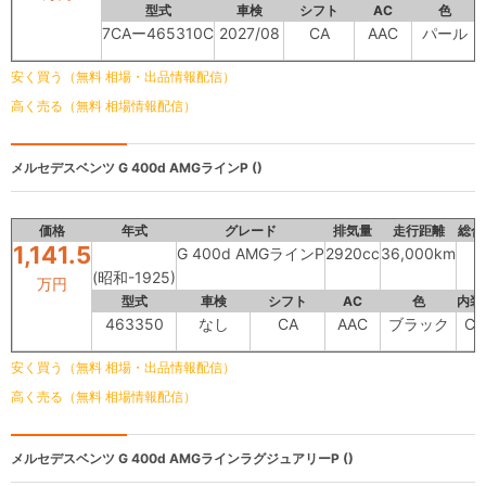
型式
車検
シフト
AC
色
7CAー465310C
2027/08
CA
AAC
パール
安く買う（無料 相場・出品情報配信）
高く売る（無料 相場情報配信）
メルセデスベンツ
G 400d AMGラインP ()
価格
年式
グレード
排気量
走行距離
総合
1,141.5
G 400d AMGラインP
2920cc
36,000km
(昭和-1925)
万円
型式
車検
シフト
AC
色
内装
463350
なし
CA
AAC
ブラック
C
安く買う（無料 相場・出品情報配信）
高く売る（無料 相場情報配信）
メルセデスベンツ
G 400d AMGラインラグジュアリーP ()