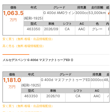
価格
年式
グレード
排気量
走行距離
総
1,063.5
4
G 400d AMGライン
3000cc
53,000km
(昭和-1925)
万円
型式
車検
シフト
AC
色
内装
463350
2026/09
CA
AAC
グレー
B
安く買う（無料 相場・出品情報配信）
高く売る（無料 相場情報配信）
メルセデスベンツ
G 400d マヌファクトゥーアED ()
価格
年式
グレード
排気量
走
1,181.0
G 400d マヌファクトゥーアED
3000cc
48,
(昭和-1925)
万円
型式
車検
シフト
AC
463350
2026/10
CA
AAC
パ
安く買う（無料 相場・出品情報配信）