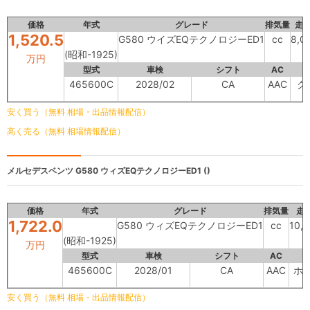
価格
年式
グレード
排気量
走
1,520.5
G580 ウイズEQテクノロジーED1
cc
8,0
(昭和-1925)
万円
型式
車検
シフト
AC
465600C
2028/02
CA
AAC
グ
安く買う（無料 相場・出品情報配信）
高く売る（無料 相場情報配信）
メルセデスベンツ
G580 ウィズEQテクノロジーED1 ()
価格
年式
グレード
排気量
走
1,722.0
G580 ウィズEQテクノロジーED1
cc
10,
(昭和-1925)
万円
型式
車検
シフト
AC
465600C
2028/01
CA
AAC
ホ
安く買う（無料 相場・出品情報配信）