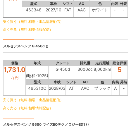
型式
車検
シフト
AC
色
内装
外装
463348
2027/10
FAT
AAC
ホワイト
-
-
安く買う（無料 相場・出品情報配信）
高く売る（無料 相場情報配信）
メルセデスベンツ
G 450d ()
価格
年式
グレード
排気量
走行距離
総合評価
1,731.0
5
G 450d
3000cc
8,000km
(昭和-1925)
万円
型式
車検
シフト
AC
色
内装
外装
465310C
2028/03
AT
AAC
ブラック
A
-
安く買う（無料 相場・出品情報配信）
高く売る（無料 相場情報配信）
メルセデスベンツ
G580 ウイズEQテクノロジーED1 ()