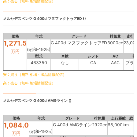
高く売る（無料 相場情報配信）
メルセデスベンツ
G 400d マヌファクトゥアED ()
価格
年式
グレード
排気量
走行
1,271.5
G 400d マヌファクトゥアED
3000cc
23,00
(昭和-1925)
万円
型式
車検
シフト
AC
色
463350
なし
CA
AAC
ブラ
安く買う（無料 相場・出品情報配信）
高く売る（無料 相場情報配信）
メルセデスベンツ
G 400d AMGライン ()
価格
年式
グレード
排気量
走行距離
総合
1,084.0
G 400d AMGライン
2920cc
68,000km
(昭和-1925)
万円