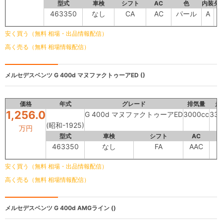
型式
車検
シフト
AC
色
内装
外
463350
なし
CA
AC
パール
A
-
安く買う（無料 相場・出品情報配信）
高く売る（無料 相場情報配信）
メルセデスベンツ
G 400d マヌファクトゥーアED ()
価格
年式
グレード
排気量
走
1,256.0
G 400d マヌファクトゥーアED
3000cc
33
(昭和-1925)
万円
型式
車検
シフト
AC
463350
なし
FA
AAC
安く買う（無料 相場・出品情報配信）
高く売る（無料 相場情報配信）
メルセデスベンツ
G 400d AMGライン ()