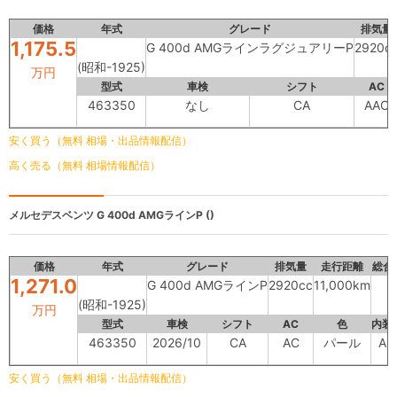
価格
年式
グレード
排気量
1,175.5
G 400d AMGラインラグジュアリーP
2920c
(昭和-1925)
万円
型式
車検
シフト
AC
463350
なし
CA
AAC
安く買う（無料 相場・出品情報配信）
高く売る（無料 相場情報配信）
メルセデスベンツ
G 400d AMGラインP ()
価格
年式
グレード
排気量
走行距離
総合
1,271.0
G 400d AMGラインP
2920cc
11,000km
(昭和-1925)
万円
型式
車検
シフト
AC
色
内装
463350
2026/10
CA
AC
パール
A
安く買う（無料 相場・出品情報配信）