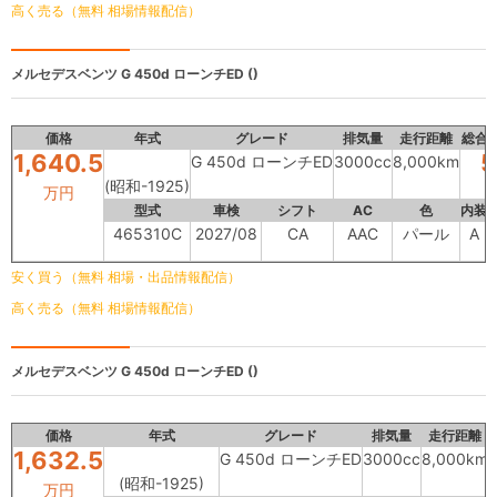
高く売る（無料 相場情報配信）
メルセデスベンツ
G 450d ローンチED ()
価格
年式
グレード
排気量
走行距離
総合
1,640.5
5
G 450d ローンチED
3000cc
8,000km
(昭和-1925)
万円
型式
車検
シフト
AC
色
内装
465310C
2027/08
CA
AAC
パール
A
安く買う（無料 相場・出品情報配信）
高く売る（無料 相場情報配信）
メルセデスベンツ
G 450d ローンチED ()
価格
年式
グレード
排気量
走行距離
1,632.5
G 450d ローンチED
3000cc
8,000km
(昭和-1925)
万円