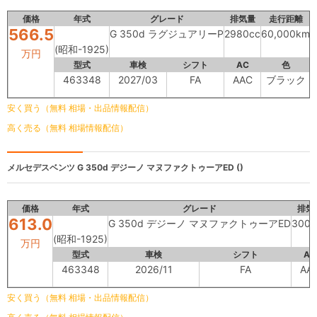
価格
年式
グレード
排気量
走行距離
566.5
G 350d ラグジュアリーP
2980cc
60,000km
(昭和-1925)
万円
型式
車検
シフト
AC
色
463348
2027/03
FA
AAC
ブラック
安く買う（無料 相場・出品情報配信）
高く売る（無料 相場情報配信）
メルセデスベンツ
G 350d デジーノ マヌファクトゥーアED ()
価格
年式
グレード
排気
613.0
G 350d デジーノ マヌファクトゥーアED
3000
(昭和-1925)
万円
型式
車検
シフト
AC
463348
2026/11
FA
AA
安く買う（無料 相場・出品情報配信）