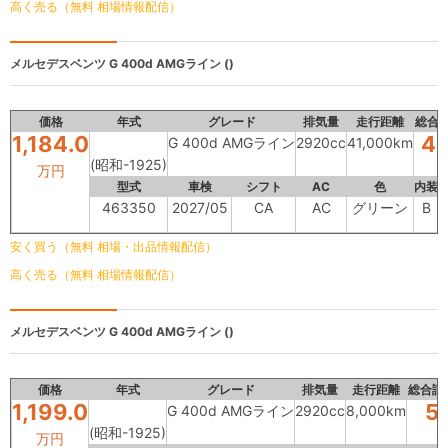
高く売る（無料 相場情報配信）
メルセデスベンツ
G 400d AMGライン ()
価格
年式
グレード
排気量
走行距離
総合
1,184.0
4.
G 400d AMGライン
2920cc
41,000km
(昭和-1925)
万円
型式
車検
シフト
AC
色
内装
463350
2027/05
CA
AC
グリーン
B
安く買う（無料 相場・出品情報配信）
高く売る（無料 相場情報配信）
メルセデスベンツ
G 400d AMGライン ()
価格
年式
グレード
排気量
走行距離
総合評
1,199.0
5
G 400d AMGライン
2920cc
8,000km
(昭和-1925)
万円