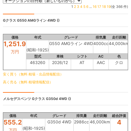
1
2
3
4
5
6
...
16
17
18
19
(全 366 件)
Gクラス
G550 AMGライン 4WD ()
価格
年式
グレード
排気量
走行距離
1,251.9
G550 AMGライン 4WD
4000cc
44,000km
(昭和-1925)
万円
型式
車検
シフト
AC
色
463260
2026/12
AT
AAC
クロ
安く買う（無料 相場・出品情報配信）
高く売る（無料 相場情報配信）
メルセデスベンツ Gクラス
G350d 4WD ()
価格
年式
グレード
排気量
走行距離
総合評価
555.2
4
G350d 4WD
2986cc
46,000km
(昭和-1925)
万円