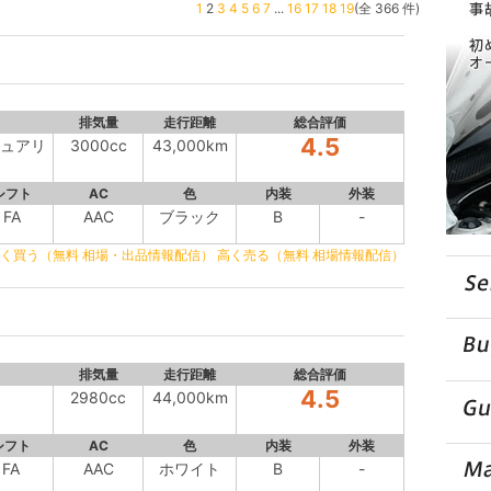
1
2
3
4
5
6
7
...
16
17
18
19
(全 366 件)
排気量
走行距離
総合評価
4.5
ジュアリ
3000cc
43,000km
シフト
AC
色
内装
外装
FA
AAC
ブラック
B
-
く買う（無料 相場・出品情報配信）
高く売る（無料 相場情報配信）
排気量
走行距離
総合評価
4.5
2980cc
44,000km
シフト
AC
色
内装
外装
FA
AAC
ホワイト
B
-