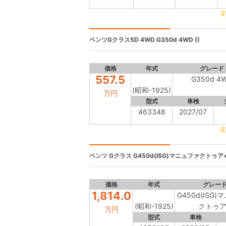
安
ベンツGクラス5D 4WD
G350d 4WD ()
価格
年式
グレード
557.5
G350d 4
(昭和-1925)
万円
型式
車検
463348
2027/07
安
ベンツ Gクラス
G450d(ISG)マニュファクトゥア+ 
価格
年式
グレー
1,814.0
G450d(ISG
(昭和-1925)
クトゥア
万円
型式
車検