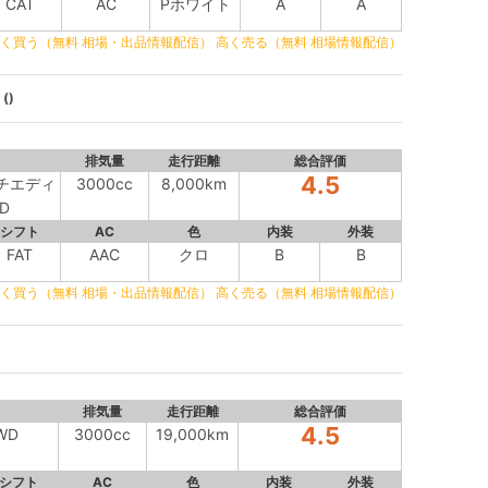
CAT
AC
Pホワイト
A
A
く買う（無料 相場・出品情報配信）
高く売る（無料 相場情報配信）
()
ド
排気量
走行距離
総合評価
4.5
ンチエディ
3000cc
8,000km
D
シフト
AC
色
内装
外装
FAT
AAC
クロ
B
B
く買う（無料 相場・出品情報配信）
高く売る（無料 相場情報配信）
排気量
走行距離
総合評価
4.5
WD
3000cc
19,000km
シフト
AC
色
内装
外装