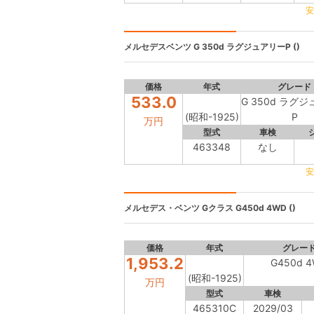
安
メルセデスベンツ
G 350d ラグジュアリーP ()
価格
年式
グレード
533.0
G 350d ラグ
(昭和-1925)
P
万円
型式
車検
463348
なし
安
メルセデス・ベンツ Gクラス
G450d 4WD ()
価格
年式
グレー
1,953.2
G450d 
(昭和-1925)
万円
型式
車検
465310C
2029/03