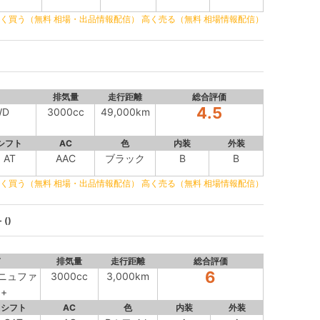
く買う（無料 相場・出品情報配信）
高く売る（無料 相場情報配信）
排気量
走行距離
総合評価
4.5
WD
3000cc
49,000km
シフト
AC
色
内装
外装
AT
AAC
ブラック
B
B
く買う（無料 相場・出品情報配信）
高く売る（無料 相場情報配信）
()
ド
排気量
走行距離
総合評価
6
)マニュファ
3000cc
3,000km
+
シフト
AC
色
内装
外装