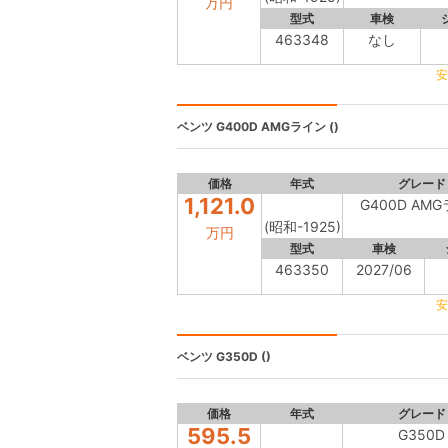
万円
型式
車検
463348
なし
安
ベンツ
G400D AMGライン ()
価格
年式
グレード
1,121.0
G400D AM
(昭和-1925)
万円
型式
車検
463350
2027/06
安
ベンツ
G350D ()
価格
年式
グレード
595.5
G350D