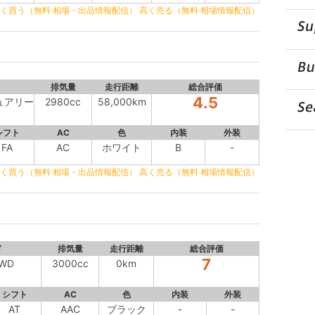
く買う（無料 相場・出品情報配信）
高く売る（無料 相場情報配信）
排気量
走行距離
総合評価
4.5
ジュアリー
2980cc
58,000km
シフト
AC
色
内装
外装
FA
AC
ホワイト
B
-
く買う（無料 相場・出品情報配信）
高く売る（無料 相場情報配信）
ド
排気量
走行距離
総合評価
7
4WD
3000cc
0km
シフト
AC
色
内装
外装
AT
AAC
ブラック
-
-