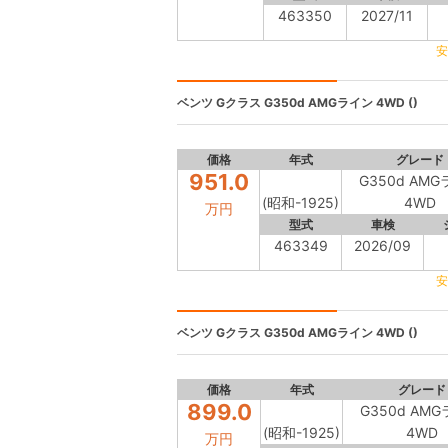
463350
2027/11
安
ベンツ Gクラス
G350d AMGライン 4WD ()
価格
年式
グレード
951.0
G350d AM
(昭和-1925)
4WD
万円
型式
車検
463349
2026/09
安
ベンツ Gクラス
G350d AMGライン 4WD ()
価格
年式
グレード
899.0
G350d AM
(昭和-1925)
4WD
万円