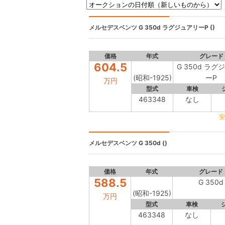
メルセデスベンツ
G 350d ラグジュアリーP ()
価格
年式
グレード
604.5
G 350d ラグ
(昭和-1925)
ーP
万円
型式
車検
463348
なし
安
メルセデスベンツ
G 350d ()
価格
年式
グレード
588.5
G 350d
(昭和-1925)
万円
型式
車検
463348
なし