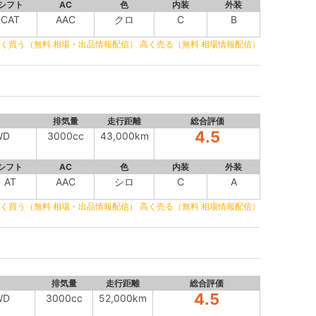
シフト
AC
色
内装
外装
CAT
AAC
クロ
C
B
く買う（無料 相場・出品情報配信）
高く売る（無料 相場情報配信）
排気量
走行距離
総合評価
4.5
WD
3000cc
43,000km
シフト
AC
色
内装
外装
AT
AAC
シロ
C
A
く買う（無料 相場・出品情報配信）
高く売る（無料 相場情報配信）
排気量
走行距離
総合評価
4.5
WD
3000cc
52,000km