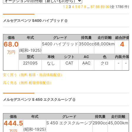
1
2
3
4
5
6
7
8
...
87
88
89
90
(全 1786 件)
メルセデスベンツ
S400 ハイブリッド ()
価格
年式
グレード
排気量
走行距離
総合評価
68.0
4
S400 ハイブリッド
3500cc
68,000km
(昭和-1925)
万円
型式
車検
シフト
AC
色
内装
外装
221095
なし
CAT
AAC
クロ
-
-
安く買う（無料 相場・出品情報配信）
高く売る（無料 相場情報配信）
メルセデスベンツ
S 450 エクスクルーシブ ()
価格
年式
グレード
排気量
走行距離
444.5
S 450 エクスクルーシブ
2990cc
45,000km
(昭和-1925)
万円