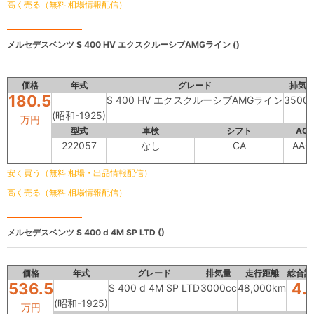
高く売る（無料 相場情報配信）
メルセデスベンツ
S 400 HV エクスクルーシブAMGライン ()
価格
年式
グレード
排気
180.5
S 400 HV エクスクルーシブAMGライン
3500
(昭和-1925)
万円
型式
車検
シフト
AC
222057
なし
CA
AAC
安く買う（無料 相場・出品情報配信）
高く売る（無料 相場情報配信）
メルセデスベンツ
S 400 d 4M SP LTD ()
価格
年式
グレード
排気量
走行距離
総合評
536.5
4.
S 400 d 4M SP LTD
3000cc
48,000km
(昭和-1925)
万円