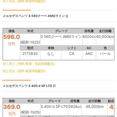
高く売る（無料 相場情報配信）
メルセデスベンツ
S 560クーペ AMGライン ()
価格
年式
グレード
排気量
走行距離
596.0
S 560クーペ AMGライン
4000cc
40,000km
(昭和-1925)
万円
型式
車検
シフト
AC
色
217383C
なし
CA
AAC
パール
安く買う（無料 相場・出品情報配信）
高く売る（無料 相場情報配信）
メルセデスベンツ
S 400 d SP LTD ()
価格
年式
グレード
排気量
走行距離
総合
369.0
4.
S 400 d SP LTD
2924cc
46,000km
(昭和-1925)
万円