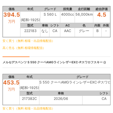
価格
年式
グレード
排気量
走行距離
総合評価
394.5
4.5
S 560 L
4000cc
56,000km
(昭和-1925)
万円
型式
車検
シフト
AC
色
内装
外装
222183
なし
CA
AAC
グレー
B
-
安く買う（無料 相場・出品情報配信）
高く売る（無料 相場情報配信）
メルセデスベンツ
S 550 クーペAMGラインレザーEXC-Pスワロフスキー ()
価格
年式
グレード
453.5
S 550 クーペAMGラインレザーEXC-Pスワ
(昭和-1925)
万円
型式
車検
シフト
217382C
2026/06
CA
安く買う（無料 相場・出品情報配信）