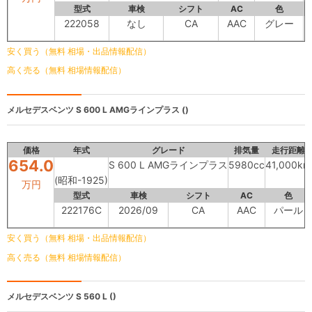
型式
車検
シフト
AC
色
内
222058
なし
CA
AAC
グレー
安く買う（無料 相場・出品情報配信）
高く売る（無料 相場情報配信）
メルセデスベンツ
S 600 L AMGラインプラス ()
価格
年式
グレード
排気量
走行距離
654.0
S 600 L AMGラインプラス
5980cc
41,000km
(昭和-1925)
万円
型式
車検
シフト
AC
色
222176C
2026/09
CA
AAC
パール
安く買う（無料 相場・出品情報配信）
高く売る（無料 相場情報配信）
メルセデスベンツ
S 560 L ()