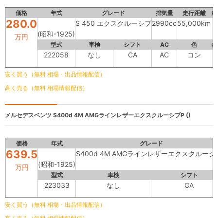
価格
年式
グレード
排気量
走行距離
総
280.0
S 450 エクスクルーシブ
2990cc
55,000km
(昭和-1925)
万円
型式
車検
シフト
AC
色
内
222058
なし
CA
AC
コン
安く買う（無料 相場・出品情報配信）
高く売る（無料 相場情報配信）
メルセデスベンツ
S400d 4M AMGラインレザーエクスクルーシブP ()
価格
年式
グレード
639.5
S400d 4M AMGラインレザーエクスクルーシ
(昭和-1925)
万円
型式
車検
シフト
223033
なし
CA
安く買う（無料 相場・出品情報配信）