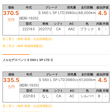
価格
年式
グレード
排気量
走行距離
総合評価
370.5
4.5
S 560 L SP LTD
3980cc
68,000km
(昭和-1925)
万円
型式
車検
シフト
AC
色
内装
外装
222183
2027/12
CA
AAC
ブラック
B
-
安く買う（無料 相場・出品情報配信）
高く売る（無料 相場情報配信）
メルセデスベンツ
S 560 L SP LTD ()
価格
年式
グレード
排気量
走行距離
総合評価
335.5
4.5
S 560 L SP LTD
3980cc
61,000km
(昭和-1925)
万円
型式
車検
シフト
AC
色
内装
外装
222183
なし
CA
AC
シルバー
B
-
安く買う（無料 相場・出品情報配信）