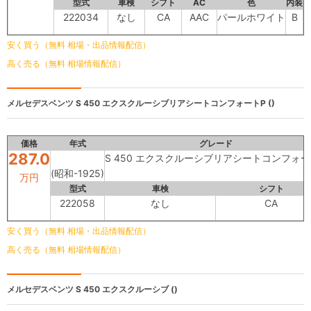
型式
車検
シフト
AC
色
内装
222034
なし
CA
AAC
パールホワイト
B
安く買う（無料 相場・出品情報配信）
高く売る（無料 相場情報配信）
メルセデスベンツ
S 450 エクスクルーシブリアシートコンフォートP ()
価格
年式
グレード
287.0
S 450 エクスクルーシブリアシートコンフォー
(昭和-1925)
万円
型式
車検
シフト
222058
なし
CA
安く買う（無料 相場・出品情報配信）
高く売る（無料 相場情報配信）
メルセデスベンツ
S 450 エクスクルーシブ ()