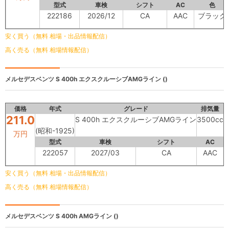
型式
車検
シフト
AC
色
222186
2026/12
CA
AAC
ブラック
安く買う（無料 相場・出品情報配信）
高く売る（無料 相場情報配信）
メルセデスベンツ
S 400h エクスクルーシブAMGライン ()
価格
年式
グレード
排気量
211.0
S 400h エクスクルーシブAMGライン
3500cc
4
(昭和-1925)
万円
型式
車検
シフト
AC
222057
2027/03
CA
AAC
安く買う（無料 相場・出品情報配信）
高く売る（無料 相場情報配信）
メルセデスベンツ
S 400h AMGライン ()