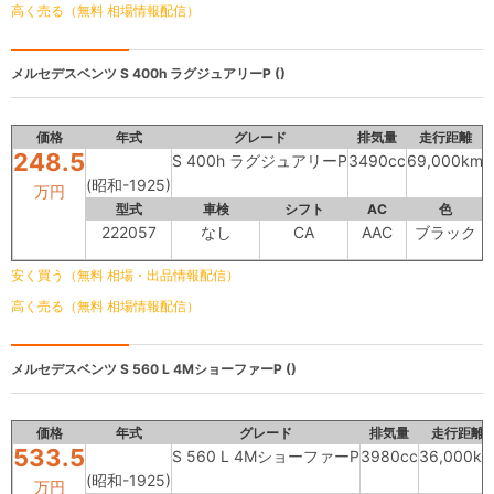
高く売る（無料 相場情報配信）
メルセデスベンツ
S 400h ラグジュアリーP ()
価格
年式
グレード
排気量
走行距離
248.5
S 400h ラグジュアリーP
3490cc
69,000km
(昭和-1925)
万円
型式
車検
シフト
AC
色
222057
なし
CA
AAC
ブラック
安く買う（無料 相場・出品情報配信）
高く売る（無料 相場情報配信）
メルセデスベンツ
S 560 L 4MショーファーP ()
価格
年式
グレード
排気量
走行距離
533.5
S 560 L 4MショーファーP
3980cc
36,000k
(昭和-1925)
万円