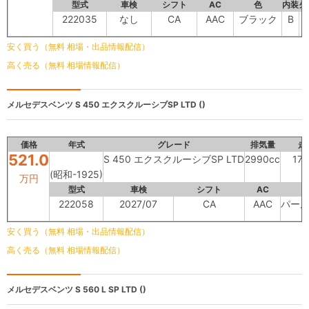
型式
車検
シフト
AC
色
内装
外
222035
なし
CA
AAC
ブラック
B
安く買う（無料 相場・出品情報配信）
高く売る（無料 相場情報配信）
メルセデスベンツ
S 450 エクスクルーシブSP LTD ()
価格
年式
グレード
排気量
走
521.0
S 450 エクスクルーシブSP LTD
2990cc
17,
(昭和-1925)
万円
型式
車検
シフト
AC
222058
2027/07
CA
AAC
パー
安く買う（無料 相場・出品情報配信）
高く売る（無料 相場情報配信）
メルセデスベンツ
S 560 L SP LTD ()