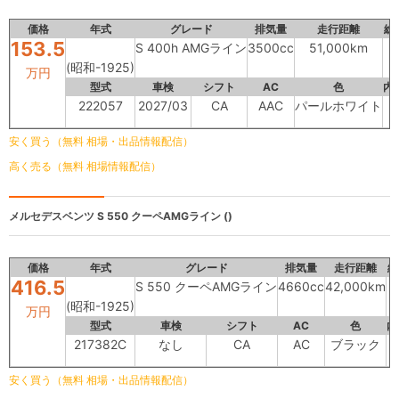
価格
年式
グレード
排気量
走行距離
総
153.5
S 400h AMGライン
3500cc
51,000km
(昭和-1925)
万円
型式
車検
シフト
AC
色
内
222057
2027/03
CA
AAC
パールホワイト
B
安く買う（無料 相場・出品情報配信）
高く売る（無料 相場情報配信）
メルセデスベンツ
S 550 クーペAMGライン ()
価格
年式
グレード
排気量
走行距離
総
416.5
S 550 クーペAMGライン
4660cc
42,000km
(昭和-1925)
万円
型式
車検
シフト
AC
色
内
217382C
なし
CA
AC
ブラック
安く買う（無料 相場・出品情報配信）