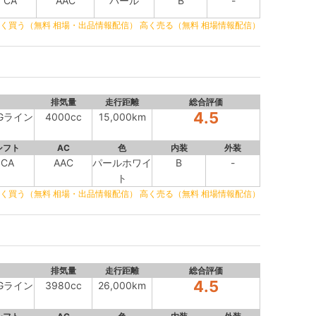
CA
AAC
パール
B
-
く買う（無料 相場・出品情報配信）
高く売る（無料 相場情報配信）
排気量
走行距離
総合評価
4.5
AMGライン
4000cc
15,000km
シフト
AC
色
内装
外装
CA
AAC
パールホワイ
B
-
ト
く買う（無料 相場・出品情報配信）
高く売る（無料 相場情報配信）
排気量
走行距離
総合評価
4.5
AMGライン
3980cc
26,000km