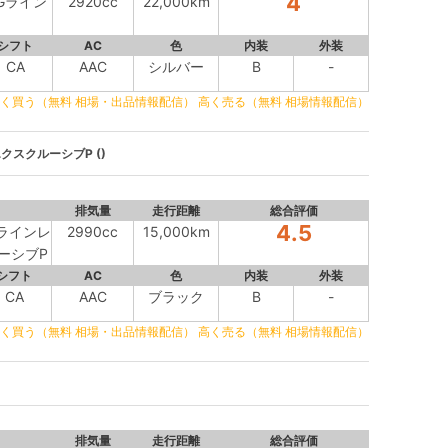
4
MGライン
2920cc
22,000km
シフト
AC
色
内装
外装
CA
AAC
シルバー
B
-
く買う（無料 相場・出品情報配信）
高く売る（無料 相場情報配信）
エクスクルーシブP ()
排気量
走行距離
総合評価
4.5
MGラインレ
2990cc
15,000km
ーシブP
シフト
AC
色
内装
外装
CA
AAC
ブラック
B
-
く買う（無料 相場・出品情報配信）
高く売る（無料 相場情報配信）
排気量
走行距離
総合評価