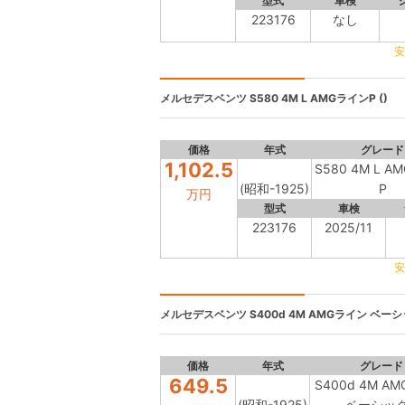
型式
車検
223176
なし
安
メルセデスベンツ
S580 4M L AMGラインP ()
価格
年式
グレード
1,102.5
S580 4M L 
(昭和-1925)
P
万円
型式
車検
223176
2025/11
安
メルセデスベンツ
S400d 4M AMGライン ベーシッ
価格
年式
グレード
649.5
S400d 4M A
(昭和-1925)
ベーシック