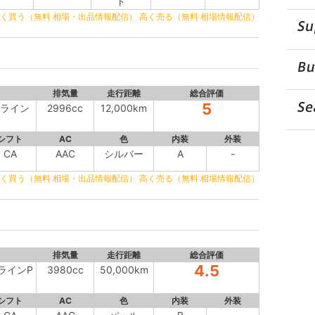
ト
く買う（無料 相場・出品情報配信）
高く売る（無料 相場情報配信）
排気量
走行距離
総合評価
5
MGライン
2996cc
12,000km
シフト
AC
色
内装
外装
CA
AAC
シルバー
A
-
く買う（無料 相場・出品情報配信）
高く売る（無料 相場情報配信）
排気量
走行距離
総合評価
4.5
GラインP
3980cc
50,000km
シフト
AC
色
内装
外装