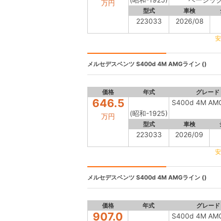
万円
型式
車検
223033
2026/08
安
メルセデスベンツ
S400d 4M AMGライン ()
価格
年式
グレード
646.5
S400d 4M A
(昭和-1925)
万円
型式
車検
223033
2026/09
安
メルセデスベンツ
S400d 4M AMGライン ()
価格
年式
グレード
907.0
S400d 4M A