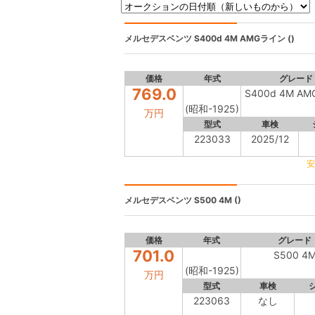
メルセデスベンツ
S400d 4M AMGライン ()
価格
年式
グレード
769.0
S400d 4M A
(昭和-1925)
万円
型式
車検
223033
2025/12
安
メルセデスベンツ
S500 4M ()
価格
年式
グレード
701.0
S500 4
(昭和-1925)
万円
型式
車検
223063
なし