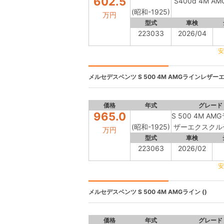
602.5
S400d 4M A
(昭和-1925)
万円
型式
車検
223033
2026/04
安
メルセデスベンツ
S 500 4M AMGラインレザー
価格
年式
グレード
965.0
S 500 4M A
(昭和-1925)
ザーエクスクル
万円
型式
車検
223063
2026/02
安
メルセデスベンツ
S 500 4M AMGライン ()
価格
年式
グレード