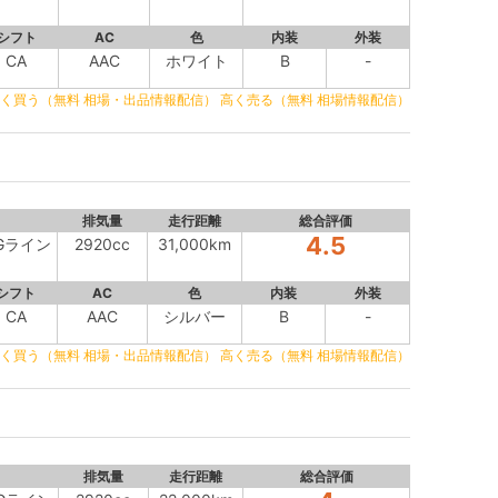
シフト
AC
色
内装
外装
CA
AAC
ホワイト
B
-
く買う（無料 相場・出品情報配信）
高く売る（無料 相場情報配信）
排気量
走行距離
総合評価
4.5
MGライン
2920cc
31,000km
シフト
AC
色
内装
外装
CA
AAC
シルバー
B
-
く買う（無料 相場・出品情報配信）
高く売る（無料 相場情報配信）
排気量
走行距離
総合評価