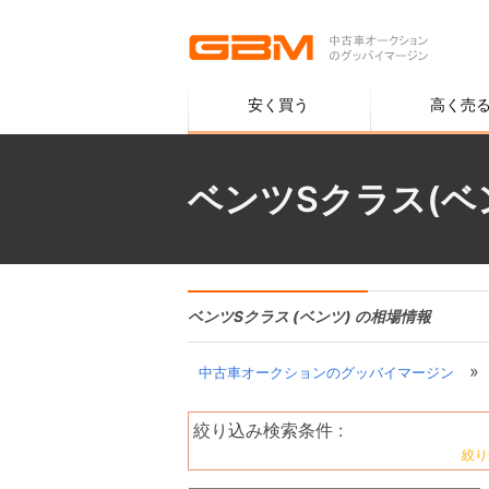
安く買う
高く売
ベンツSクラス(ベ
ベンツSクラス (ベンツ) の相場情報
»
中古車オークションのグッバイマージン
絞り込み検索条件 :
絞り