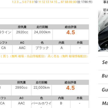
1
2
3
...
5
6
7
8
9
10
11
12
13
14
15
...
87
88
89
90
(全 1786 件)
排気量
走行距離
総合評価
4.5
MGライン
2920cc
24,000km
シフト
AC
色
内装
外装
CA
AAC
ブラック
A
-
く買う（無料 相場・出品情報配信）
高く売る（無料 相場情報配信）
排気量
走行距離
総合評価
4.5
M
2990cc
22,000km
シフト
AC
色
内装
外装
CA
AAC
パールホワイ
B
-