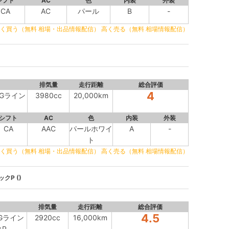
シフト
AC
色
内装
外装
CA
AC
パール
B
-
く買う（無料 相場・出品情報配信）
高く売る（無料 相場情報配信）
排気量
走行距離
総合評価
4
AMGライン
3980cc
20,000km
シフト
AC
色
内装
外装
CA
AAC
パールホワイ
A
-
ト
く買う（無料 相場・出品情報配信）
高く売る（無料 相場情報配信）
クP ()
排気量
走行距離
総合評価
4.5
MGライン
2920cc
16,000km
P