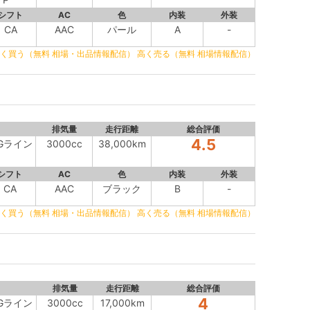
シフト
AC
色
内装
外装
CA
AAC
パール
A
-
く買う（無料 相場・出品情報配信）
高く売る（無料 相場情報配信）
排気量
走行距離
総合評価
4.5
MGライン
3000cc
38,000km
シフト
AC
色
内装
外装
CA
AAC
ブラック
B
-
く買う（無料 相場・出品情報配信）
高く売る（無料 相場情報配信）
排気量
走行距離
総合評価
4
MGライン
3000cc
17,000km