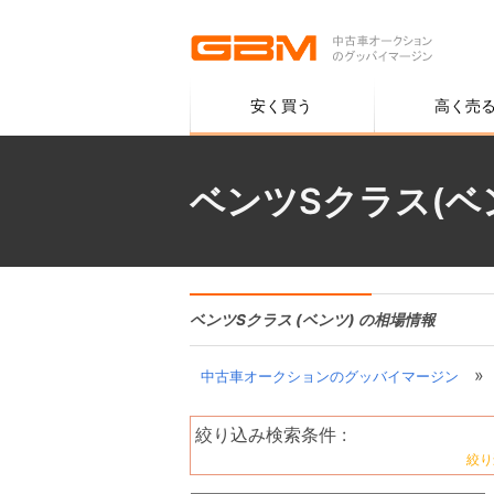
安く買う
高く売
ベンツSクラス(ベ
ベンツSクラス (ベンツ) の相場情報
»
中古車オークションのグッバイマージン
絞り込み検索条件 :
絞り