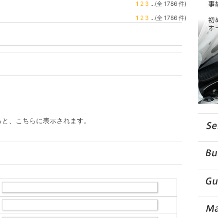
1
2
3
...(全 1786 件)
1
2
3
...(全 1786 件)
ると、こちらに表示されます。