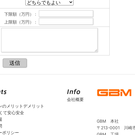
下限額（万円） :
上限額（万円） :
会社概要
ンのメリットデメリット
安くて安心安全
場
GBM 本社
問
〒213-0001 川崎
ーポリシー
GBM 工場