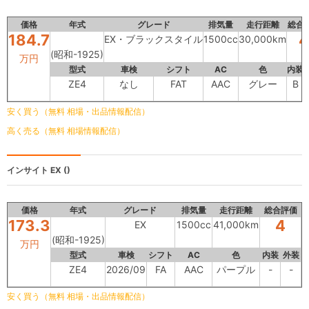
価格
年式
グレード
排気量
走行距離
総合
184.7
4
EX・ブラックスタイル
1500cc
30,000km
(昭和-1925)
万円
型式
車検
シフト
AC
色
内装
ZE4
なし
FAT
AAC
グレー
B
安く買う（無料 相場・出品情報配信）
高く売る（無料 相場情報配信）
インサイト
EX ()
価格
年式
グレード
排気量
走行距離
総合評価
173.3
4
EX
1500cc
41,000km
(昭和-1925)
万円
型式
車検
シフト
AC
色
内装
外装
ZE4
2026/09
FA
AAC
パープル
-
-
安く買う（無料 相場・出品情報配信）