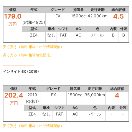
価格
年式
グレード
排気量
走行距離
総合評価
179.0
4.5
EX
1500cc
42,000km
(昭和-1925)
万円
型式
車検
シフト
AC
色
内装
外装
ZE4
なし
FAT
AC
パール
B
B
安く買う（無料 相場・出品情報配信）
高く売る（無料 相場情報配信）
インサイト
EX (2019)
価格
年式
グレード
排気量
走行距離
総合評価
202.4
4
2019
EX
1500cc
35,000km
(令和1)
万円
型式
車検
シフト
AC
色
内装
外装
ZE4
なし
FAT
AC
パール
-
-
安く買う（無料 相場・出品情報配信）