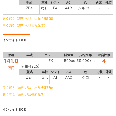
型式
車検
シフト
AC
色
内装
外装
ZE4
なし
FA
AAC
シルバー
-
-
安く買う（無料 相場・出品情報配信）
高く売る（無料 相場情報配信）
インサイト
EX ()
価格
年式
グレード
排気量
走行距離
総合評価
141.0
4
EX
1500cc
59,000km
(昭和-1925)
万円
型式
車検
シフト
AC
色
内装
外装
ZE4
なし
AT
AAC
クロ
-
-
安く買う（無料 相場・出品情報配信）
高く売る（無料 相場情報配信）
インサイト
EX ()