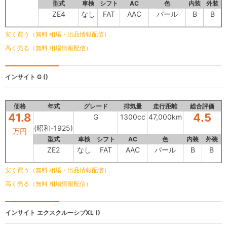
型式
車検
シフト
AC
色
内装
外装
ZE4
なし
FAT
AAC
パール
B
B
安く買う（無料 相場・出品情報配信）
高く売る（無料 相場情報配信）
インサイト
G ()
価格
年式
グレード
排気量
走行距離
総合評価
41.8
4.5
G
1300cc
47,000km
(昭和-1925)
万円
型式
車検
シフト
AC
色
内装
外装
ZE2
なし
FAT
AAC
パール
B
B
安く買う（無料 相場・出品情報配信）
高く売る（無料 相場情報配信）
インサイト
エクスクルーシブXL ()