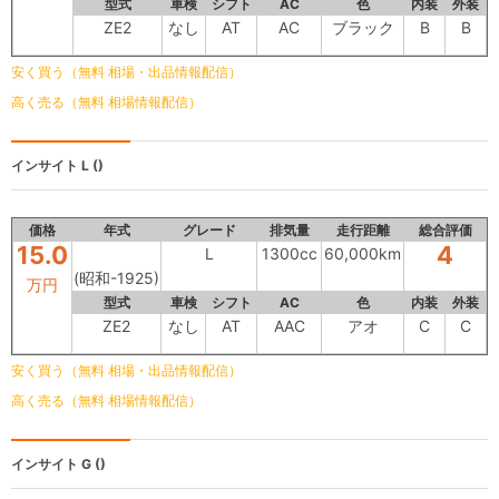
型式
車検
シフト
AC
色
内装
外装
ZE2
なし
AT
AC
ブラック
B
B
安く買う（無料 相場・出品情報配信）
高く売る（無料 相場情報配信）
インサイト
L ()
価格
年式
グレード
排気量
走行距離
総合評価
15.0
4
L
1300cc
60,000km
(昭和-1925)
万円
型式
車検
シフト
AC
色
内装
外装
ZE2
なし
AT
AAC
アオ
C
C
安く買う（無料 相場・出品情報配信）
高く売る（無料 相場情報配信）
インサイト
G ()