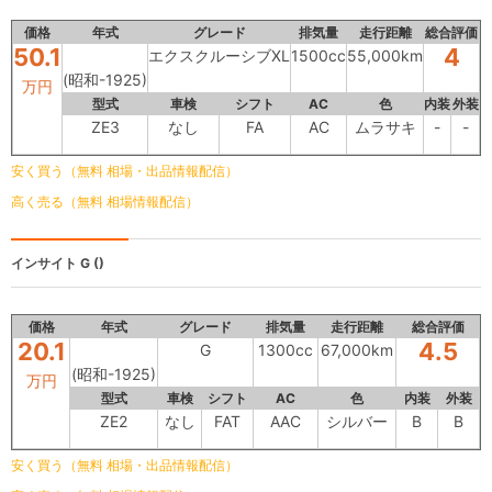
価格
年式
グレード
排気量
走行距離
総合評価
50.1
4
エクスクルーシブXL
1500cc
55,000km
(昭和-1925)
万円
型式
車検
シフト
AC
色
内装
外装
ZE3
なし
FA
AC
ムラサキ
-
-
安く買う（無料 相場・出品情報配信）
高く売る（無料 相場情報配信）
インサイト
G ()
価格
年式
グレード
排気量
走行距離
総合評価
20.1
4.5
G
1300cc
67,000km
(昭和-1925)
万円
型式
車検
シフト
AC
色
内装
外装
ZE2
なし
FAT
AAC
シルバー
B
B
安く買う（無料 相場・出品情報配信）