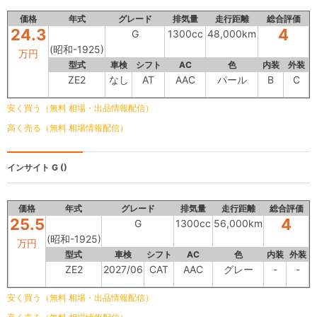
価格
年式
グレード
排気量
走行距離
総合評価
24.3
4
G
1300cc
48,000km
(昭和-1925)
万円
型式
車検
シフト
AC
色
内装
外装
ZE2
なし
AT
AAC
パール
B
C
安く買う（無料 相場・出品情報配信）
高く売る（無料 相場情報配信）
インサイト
G ()
価格
年式
グレード
排気量
走行距離
総合評価
25.5
4
G
1300cc
56,000km
(昭和-1925)
万円
型式
車検
シフト
AC
色
内装
外装
ZE2
2027/06
CAT
AAC
グレー
-
-
安く買う（無料 相場・出品情報配信）