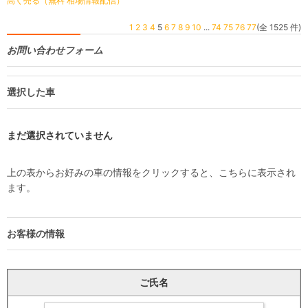
高く売る（無料 相場情報配信）
1
2
3
4
5
6
7
8
9
10
...
74
75
76
77
(全 1525 件)
お問い合わせフォーム
選択した車
まだ選択されていません
上の表からお好みの車の情報をクリックすると、こちらに表示され
ます。
お客様の情報
ご氏名