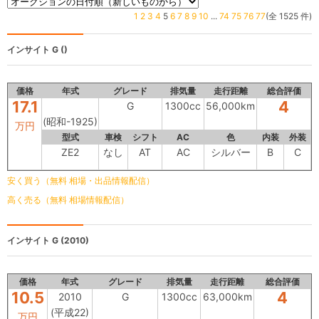
1
2
3
4
5
6
7
8
9
10
...
74
75
76
77
(全 1525 件)
インサイト
G ()
価格
年式
グレード
排気量
走行距離
総合評価
17.1
4
G
1300cc
56,000km
(昭和-1925)
万円
型式
車検
シフト
AC
色
内装
外装
ZE2
なし
AT
AC
シルバー
B
C
安く買う（無料 相場・出品情報配信）
高く売る（無料 相場情報配信）
インサイト
G (2010)
価格
年式
グレード
排気量
走行距離
総合評価
10.5
4
2010
G
1300cc
63,000km
(平成22)
万円