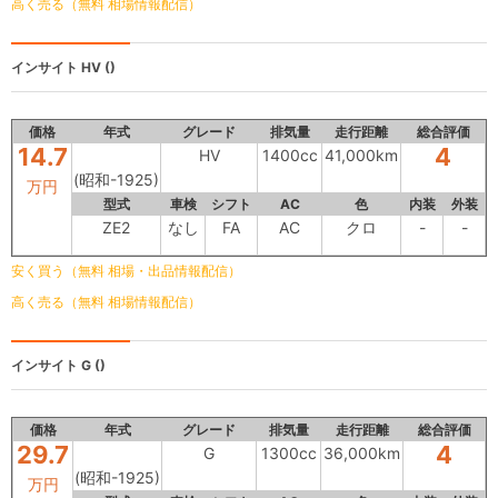
高く売る（無料 相場情報配信）
インサイト
HV ()
価格
年式
グレード
排気量
走行距離
総合評価
14.7
4
HV
1400cc
41,000km
(昭和-1925)
万円
型式
車検
シフト
AC
色
内装
外装
ZE2
なし
FA
AC
クロ
-
-
安く買う（無料 相場・出品情報配信）
高く売る（無料 相場情報配信）
インサイト
G ()
価格
年式
グレード
排気量
走行距離
総合評価
29.7
4
G
1300cc
36,000km
(昭和-1925)
万円