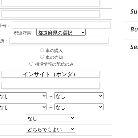
号 :
都道府県 :
所 :
車の購入
車の売却
相場情報の配信のみ
〜
〜