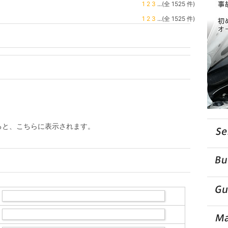
1
2
3
...(全 1525 件)
1
2
3
...(全 1525 件)
ると、こちらに表示されます。