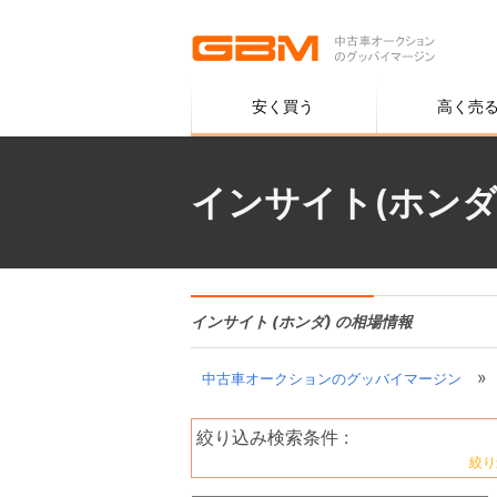
安く買う
高く売
インサイト(ホンダ
インサイト (ホンダ) の相場情報
»
中古車オークションのグッバイマージン
絞り込み検索条件 :
絞り