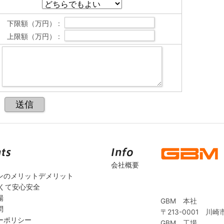
下限額（万円） :
上限額（万円） :
会社概要
ンのメリットデメリット
安くて安心安全
場
GBM 本社
問
〒213-0001 川崎
ーポリシー
GBM 工場