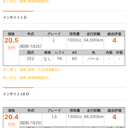
高く売る（無料 相場情報配信）
インサイト
L ()
価格
年式
グレード
排気量
走行距離
総合評価
20.5
4
L
1300cc
34,000km
(昭和-1925)
万円
型式
車検
シフト
AC
色
内装
外装
ZE2
なし
FA
AC
パール
-
-
安く買う（無料 相場・出品情報配信）
高く売る（無料 相場情報配信）
インサイト
LS ()
価格
年式
グレード
排気量
走行距離
総合評価
20.4
4
LS
1300cc
48,000km
(昭和-1925)
万円