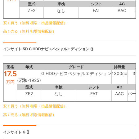
型式
車検
シフト
AC
ZE2
なし
FAT
AAC
レ
安く買う（無料 相場・出品情報配信）
高く売る（無料 相場情報配信）
インサイト 5D
G HDDナビスペシャルエディション ()
価格
年式
グレード
排気量
走
17.5
G HDDナビスペシャルエディション
1300cc
37
(昭和-1925)
万円
型式
車検
シフト
AC
ZE2
なし
FAT
AAC
パー
安く買う（無料 相場・出品情報配信）
高く売る（無料 相場情報配信）
インサイト
G ()