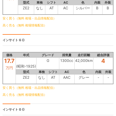
型式
車検
シフト
AC
色
内装
外装
ZE2
なし
AT
AC
シルバー
B
B
安く買う（無料 相場・出品情報配信）
高く売る（無料 相場情報配信）
インサイト
G ()
価格
年式
グレード
排気量
走行距離
総合評価
17.7
4
G
1300cc
42,000km
(昭和-1925)
万円
型式
車検
シフト
AC
色
内装
外装
ZE2
なし
AT
AAC
グレー
-
-
安く買う（無料 相場・出品情報配信）
高く売る（無料 相場情報配信）
インサイト
G ()