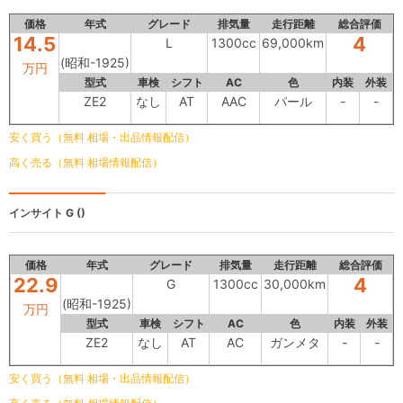
価格
年式
グレード
排気量
走行距離
総合評価
14.5
4
L
1300cc
69,000km
(昭和-1925)
万円
型式
車検
シフト
AC
色
内装
外装
ZE2
なし
AT
AAC
パール
-
-
安く買う（無料 相場・出品情報配信）
高く売る（無料 相場情報配信）
インサイト
G ()
価格
年式
グレード
排気量
走行距離
総合評価
22.9
4
G
1300cc
30,000km
(昭和-1925)
万円
型式
車検
シフト
AC
色
内装
外装
ZE2
なし
AT
AC
ガンメタ
-
-
安く買う（無料 相場・出品情報配信）