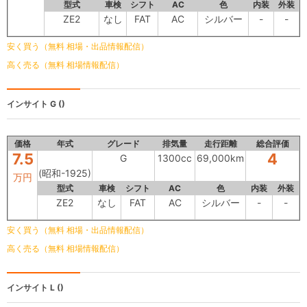
型式
車検
シフト
AC
色
内装
外装
ZE2
なし
FAT
AC
シルバー
-
-
安く買う（無料 相場・出品情報配信）
高く売る（無料 相場情報配信）
インサイト
G ()
価格
年式
グレード
排気量
走行距離
総合評価
7.5
4
G
1300cc
69,000km
(昭和-1925)
万円
型式
車検
シフト
AC
色
内装
外装
ZE2
なし
FAT
AC
シルバー
-
-
安く買う（無料 相場・出品情報配信）
高く売る（無料 相場情報配信）
インサイト
L ()