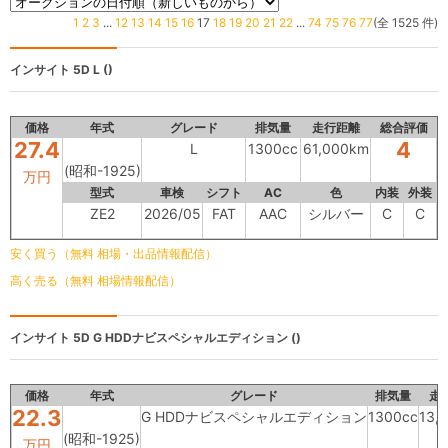
1
2
3
...
12
13
14
15
16
17
18
19
20
21
22
...
74
75
76
77
(全 1525 件)
インサイト 5D
L ()
価格
年式
グレード
排気量
走行距離
総合評価
27.4
4
L
1300cc
61,000km
(昭和-1925)
万円
型式
車検
シフト
AC
色
内装
外装
ZE2
2026/05
FAT
AAC
シルバー
C
C
安く買う（無料 相場・出品情報配信）
高く売る（無料 相場情報配信）
インサイト 5D
G HDDナビスペシャルエディション ()
価格
年式
グレード
排気量
走
22.3
G HDDナビスペシャルエディション
1300cc
13,
(昭和-1925)
万円