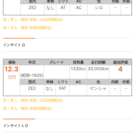
型式
車検
シフト
AC
色
内装
外装
ZE2
なし
AT
AC
シロ
-
-
安く買う（無料 相場・出品情報配信）
高く売る（無料 相場情報配信）
インサイト
()
価格
年式
グレード
排気量
走行距離
総合評価
12.3
4
1330cc
30,000km
(昭和-1925)
万円
型式
車検
シフト
AC
色
内装
外装
ZE2
なし
FAT
ゲンシャ
-
-
安く買う（無料 相場・出品情報配信）
高く売る（無料 相場情報配信）
インサイト
L ()