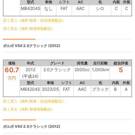
型式
車検
シフト
AC
色
内装
外装
MB4204S
なし
FAT
AAC
シロ
C
C
安く買う（無料 相場・出品情報配信）
高く売る（無料 相場情報配信）
ボルボ V50
2.0クラシック (2012)
価格
年式
グレード
排気量
走行距離
総合評価
60.7
5
2012
2.0クラシック
2000cc
1,000km
(平成24)
万円
型式
車検
シフト
AC
色
内装
外装
MB4204S
2023/05
FAT
AAC
ブラック
B
A
安く買う（無料 相場・出品情報配信）
高く売る（無料 相場情報配信）
ボルボ V50
2.0クラシック (2012)