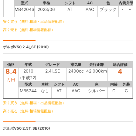
型式
車検
シフト
AC
色
内装
外装
MB4204S
2023/06
AT
AAC
ブラック
-
-
安く買う（無料 相場・出品情報配信）
高く売る（無料 相場情報配信）
ボルボV50
2.4i_SE (2010)
価格
年式
グレード
排気量
走行距離
総合評価
8.4
4
2010
2.4i_SE
2400cc
42,000km
(平成22)
万円
型式
車検
シフト
AC
色
内装
外装
MB5244
なし
AT
AAC
シルバー
C
C
安く買う（無料 相場・出品情報配信）
高く売る（無料 相場情報配信）
ボルボV50
2.5T_SE (2010)