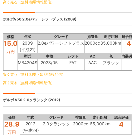
高く売る（無料 相場情報配信）
ボルボV50
2.0eパワーシフトプラス (2009)
価格
年式
グレード
排気量
走行距離
総合評
15.0
4
2009
2.0eパワーシフトプラス
2000cc
35,000km
(平成21)
万円
型式
車検
シフト
AC
色
内装
外
MB4204S
2023/05
FAT
AAC
ブラック
-
-
安く買う（無料 相場・出品情報配信）
高く売る（無料 相場情報配信）
ボルボ V50
2.0クラシック (2012)
価格
年式
グレード
排気量
走行距離
総合評価
28.9
4
2012
2.0クラシック
2000cc
65,000km
(平成24)
万円