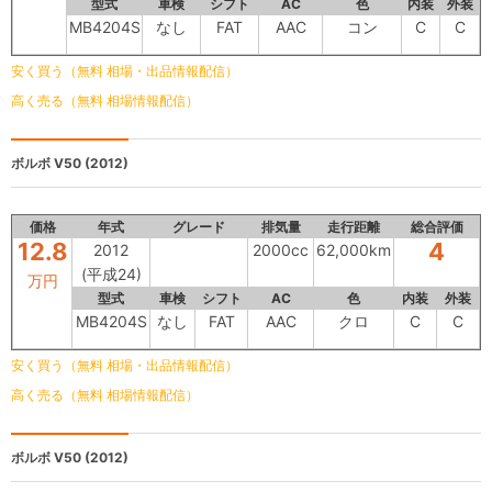
型式
車検
シフト
AC
色
内装
外装
MB4204S
なし
FAT
AAC
コン
C
C
安く買う（無料 相場・出品情報配信）
高く売る（無料 相場情報配信）
ボルボ V50
(2012)
価格
年式
グレード
排気量
走行距離
総合評価
12.8
4
2012
2000cc
62,000km
(平成24)
万円
型式
車検
シフト
AC
色
内装
外装
MB4204S
なし
FAT
AAC
クロ
C
C
安く買う（無料 相場・出品情報配信）
高く売る（無料 相場情報配信）
ボルボ V50
(2012)