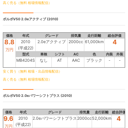
高く売る（無料 相場情報配信）
ボルボV50
2.0eアクティブ (2010)
価格
年式
グレード
排気量
走行距離
総合評価
8.8
4
2010
2.0eアクティブ
2000cc
61,000km
(平成22)
万円
型式
車検
シフト
AC
色
内装
外装
MB4204S
なし
AT
AAC
ブラック
-
-
安く買う（無料 相場・出品情報配信）
高く売る（無料 相場情報配信）
ボルボV50
2.0eパワーシフトプラス (2010)
価格
年式
グレード
排気量
走行距離
総合評価
9.6
4
2010
2.0eパワーシフトプラス
2000cc
52,000km
(平成22)
万円