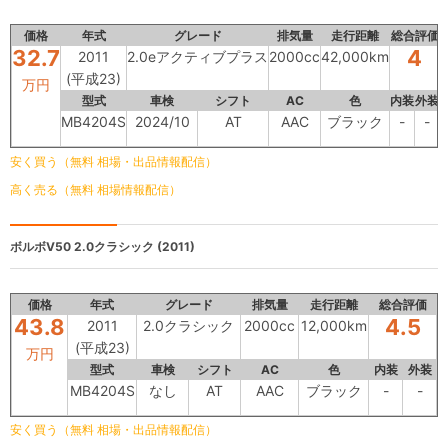
価格
年式
グレード
排気量
走行距離
総合評価
32.7
4
2011
2.0eアクティブプラス
2000cc
42,000km
(平成23)
万円
型式
車検
シフト
AC
色
内装
外装
MB4204S
2024/10
AT
AAC
ブラック
-
-
安く買う（無料 相場・出品情報配信）
高く売る（無料 相場情報配信）
ボルボV50
2.0クラシック (2011)
価格
年式
グレード
排気量
走行距離
総合評価
43.8
4.5
2011
2.0クラシック
2000cc
12,000km
(平成23)
万円
型式
車検
シフト
AC
色
内装
外装
MB4204S
なし
AT
AAC
ブラック
-
-
安く買う（無料 相場・出品情報配信）