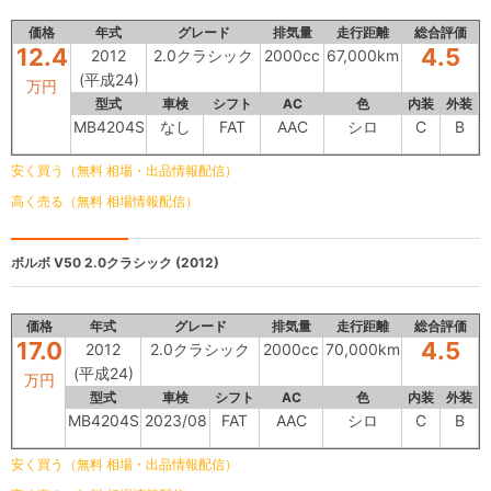
価格
年式
グレード
排気量
走行距離
総合評価
12.4
4.5
2012
2.0クラシック
2000cc
67,000km
(平成24)
万円
型式
車検
シフト
AC
色
内装
外装
MB4204S
なし
FAT
AAC
シロ
C
B
安く買う（無料 相場・出品情報配信）
高く売る（無料 相場情報配信）
ボルボ V50
2.0クラシック (2012)
価格
年式
グレード
排気量
走行距離
総合評価
17.0
4.5
2012
2.0クラシック
2000cc
70,000km
(平成24)
万円
型式
車検
シフト
AC
色
内装
外装
MB4204S
2023/08
FAT
AAC
シロ
C
B
安く買う（無料 相場・出品情報配信）