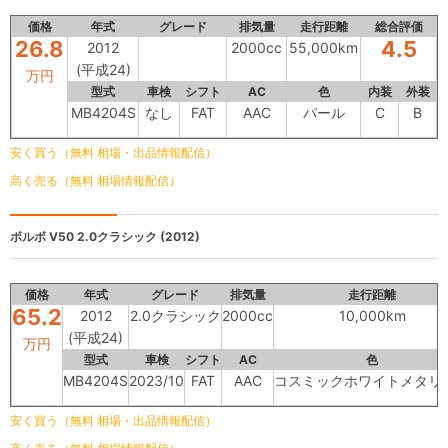
価格
年式
グレード
排気量
走行距離
総合評価
26.8
4.5
2012
2000cc
55,000km
(平成24)
万円
型式
車検
シフト
AC
色
内装
外装
MB4204S
なし
FAT
AAC
パール
C
B
安く買う（無料 相場・出品情報配信）
高く売る（無料 相場情報配信）
ボルボ V50
2.0クラシック (2012)
価格
年式
グレード
排気量
走行距離
65.2
2012
2.0クラシック
2000cc
10,000km
(平成24)
万円
型式
車検
シフト
AC
色
MB4204S
2023/10
FAT
AAC
コスミックホワイトメタリ
安く買う（無料 相場・出品情報配信）