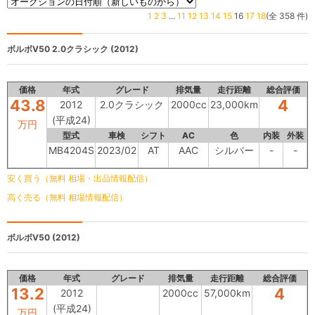
1
2
3
...
11
12
13
14
15
16
17
18
(全 358 件)
ボルボV50
2.0クラシック (2012)
価格
年式
グレード
排気量
走行距離
総合評価
43.8
4
2012
2.0クラシック
2000cc
23,000km
(平成24)
万円
型式
車検
シフト
AC
色
内装
外装
MB4204S
2023/02
AT
AAC
シルバー
-
-
安く買う（無料 相場・出品情報配信）
高く売る（無料 相場情報配信）
ボルボV50
(2012)
価格
年式
グレード
排気量
走行距離
総合評価
13.2
4
2012
2000cc
57,000km
(平成24)
万円