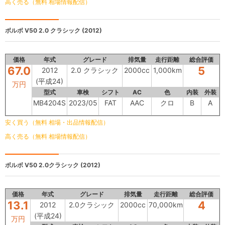
高く売る（無料 相場情報配信）
ボルボ V50
2.0 クラシック (2012)
価格
年式
グレード
排気量
走行距離
総合評価
67.0
5
2012
2.0 クラシック
2000cc
1,000km
(平成24)
万円
型式
車検
シフト
AC
色
内装
外装
MB4204S
2023/05
FAT
AAC
クロ
B
A
安く買う（無料 相場・出品情報配信）
高く売る（無料 相場情報配信）
ボルボ V50
2.0クラシック (2012)
価格
年式
グレード
排気量
走行距離
総合評価
13.1
4
2012
2.0クラシック
2000cc
70,000km
(平成24)
万円