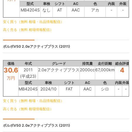
型式
車検
シフト
AC
色
内装
外装
MB4204S
なし
AT
AAC
アカ
-
-
安く買う（無料 相場・出品情報配信）
高く売る（無料 相場情報配信）
ボルボV50
2.0eアクティブプラス (2011)
価格
年式
グレード
排気量
走行距離
総合評価
30.6
4
2011
2.0eアクティブプラス
2000cc
67,000km
(平成23)
万円
型式
車検
シフト
AC
色
内装
外装
MB4204S
2024/10
FAT
AAC
シロ
-
-
安く買う（無料 相場・出品情報配信）
高く売る（無料 相場情報配信）
ボルボV50
2.0eアクティブプラス (2011)