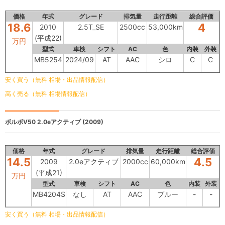
価格
年式
グレード
排気量
走行距離
総合評価
18.6
4
2010
2.5T_SE
2500cc
53,000km
(平成22)
万円
型式
車検
シフト
AC
色
内装
外装
MB5254
2024/09
AT
AAC
シロ
C
C
安く買う（無料 相場・出品情報配信）
高く売る（無料 相場情報配信）
ボルボV50
2.0eアクティブ (2009)
価格
年式
グレード
排気量
走行距離
総合評価
14.5
4.5
2009
2.0eアクティブ
2000cc
60,000km
(平成21)
万円
型式
車検
シフト
AC
色
内装
外装
MB4204S
なし
AT
AAC
ブルー
-
-
安く買う（無料 相場・出品情報配信）