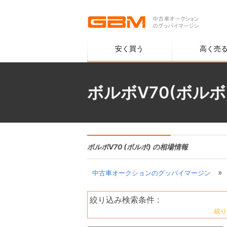
安く買う
高く売
ボルボV70(ボル
ボルボV70 (ボルボ) の相場情報
»
中古車オークションのグッバイマージン
絞り込み検索条件 :
絞り