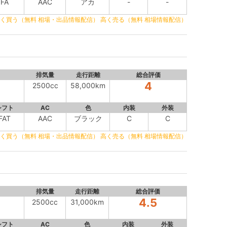
FA
AAC
アカ
-
-
く買う（無料 相場・出品情報配信）
高く売る（無料 相場情報配信）
排気量
走行距離
総合評価
4
2500cc
58,000km
シフト
AC
色
内装
外装
FAT
AAC
ブラック
C
C
く買う（無料 相場・出品情報配信）
高く売る（無料 相場情報配信）
排気量
走行距離
総合評価
4.5
2500cc
31,000km
シフト
AC
色
内装
外装