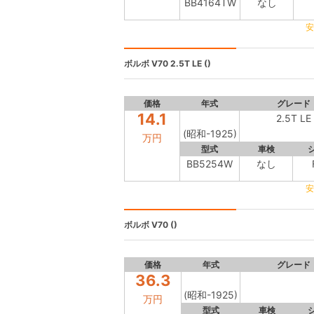
BB4164TW
なし
安
ボルボ V70
2.5T LE ()
価格
年式
グレード
14.1
2.5T LE
(昭和-1925)
万円
型式
車検
BB5254W
なし
安
ボルボ V70
()
価格
年式
グレード
36.3
(昭和-1925)
万円
型式
車検