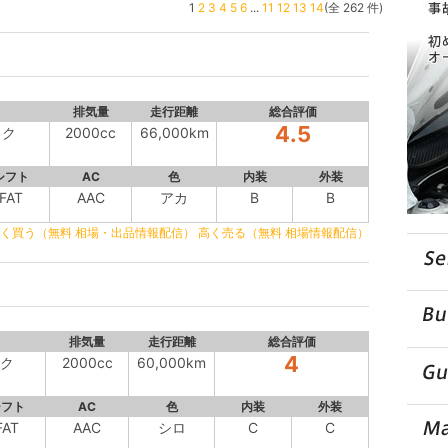
1
2
3
4
5
6
...
11
12
13
14
(全 262 件)
排気量
走行距離
総合評価
4.5
ック
2000cc
66,000km
シフト
AC
色
内装
外装
FAT
AAC
アカ
B
B
く買う（無料 相場・出品情報配信）
高く売る（無料 相場情報配信）
排気量
走行距離
総合評価
4
ック
2000cc
60,000km
シフト
AC
色
内装
外装
FAT
AAC
シロ
C
C