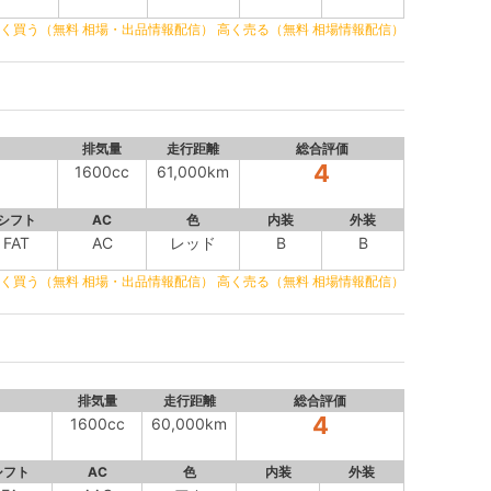
く買う（無料 相場・出品情報配信）
高く売る（無料 相場情報配信）
排気量
走行距離
総合評価
4
1600cc
61,000km
シフト
AC
色
内装
外装
FAT
AC
レッド
B
B
く買う（無料 相場・出品情報配信）
高く売る（無料 相場情報配信）
排気量
走行距離
総合評価
4
1600cc
60,000km
シフト
AC
色
内装
外装