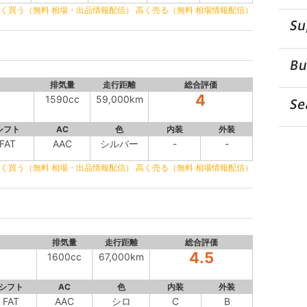
く買う（無料 相場・出品情報配信）
高く売る（無料 相場情報配信）
排気量
走行距離
総合評価
4
1590cc
59,000km
シフト
AC
色
内装
外装
FAT
AAC
シルバー
-
-
く買う（無料 相場・出品情報配信）
高く売る（無料 相場情報配信）
排気量
走行距離
総合評価
4.5
1600cc
67,000km
シフト
AC
色
内装
外装
FAT
AAC
シロ
C
B