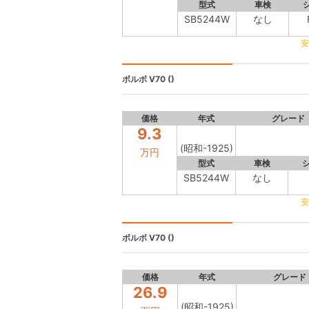
型式
車検
SB5244W
なし
安
ボルボ V70
()
価格
年式
グレード
9.3
(昭和-1925)
万円
型式
車検
SB5244W
なし
安
ボルボ V70
()
価格
年式
グレード
26.9
(昭和-1925)