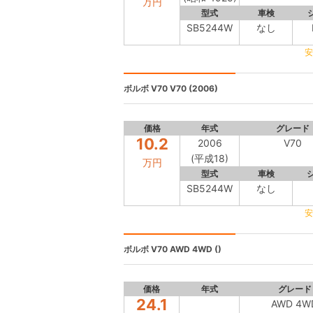
万円
型式
車検
SB5244W
なし
安
ボルボ V70
V70 (2006)
価格
年式
グレード
10.2
2006
V70
(平成18)
万円
型式
車検
SB5244W
なし
安
ボルボ V70
AWD 4WD ()
価格
年式
グレード
24.1
AWD 4W