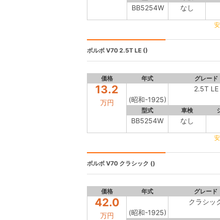
BB5254W
なし
安
ボルボ V70
2.5T LE ()
価格
年式
グレード
13.2
2.5T LE
(昭和-1925)
万円
型式
車検
BB5254W
なし
安
ボルボ V70
クラシック ()
価格
年式
グレード
42.0
クラシッ
(昭和-1925)
万円