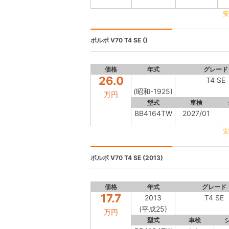
安
ボルボ V70
T4 SE ()
価格
年式
グレード
26.0
T4 SE
(昭和-1925)
万円
型式
車検
BB4164TW
2027/01
安
ボルボ V70
T4 SE (2013)
価格
年式
グレード
17.7
2013
T4 SE
(平成25)
万円
型式
車検