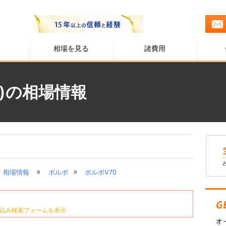
る
相場を見る
諸費用
ボ)の相場情報
»
»
相場情報
ボルボ
ボルボV70
込み検索フォームを表示