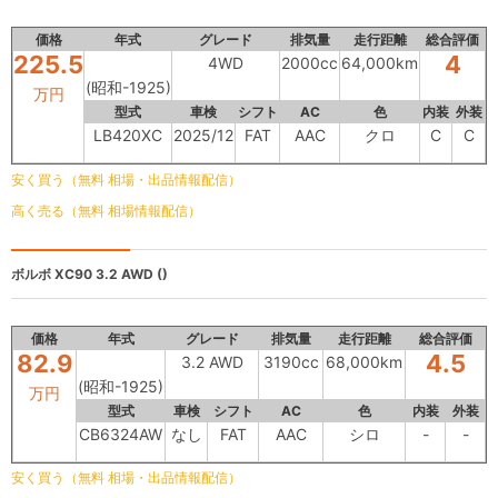
価格
年式
グレード
排気量
走行距離
総合評価
225.5
4
4WD
2000cc
64,000km
(昭和-1925)
万円
型式
車検
シフト
AC
色
内装
外装
LB420XC
2025/12
FAT
AAC
クロ
C
C
安く買う（無料 相場・出品情報配信）
高く売る（無料 相場情報配信）
ボルボ XC90
3.2 AWD ()
価格
年式
グレード
排気量
走行距離
総合評価
82.9
4.5
3.2 AWD
3190cc
68,000km
(昭和-1925)
万円
型式
車検
シフト
AC
色
内装
外装
CB6324AW
なし
FAT
AAC
シロ
-
-
安く買う（無料 相場・出品情報配信）