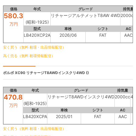
価格
年式
グレード
排気量
580.3
リチャージアルテメットT8AW 4WD
2000cc
(昭和-1925)
万円
型式
車検
シフト
AC
LB420XCP2A
2026/06
FAT
AAC
安く買う（無料 相場・出品情報配信）
高く売る（無料 相場情報配信）
ボルボ XC90
リチャージT8AWDインスクリ4WD ()
価格
年式
グレード
排気量
470.8
リチャージT8AWDインスクリ4WD
2000cc
47
(昭和-1925)
万円
型式
車検
シフト
AC
LB420XCPA
2025/01
FAT
AAC
安く買う（無料 相場・出品情報配信）