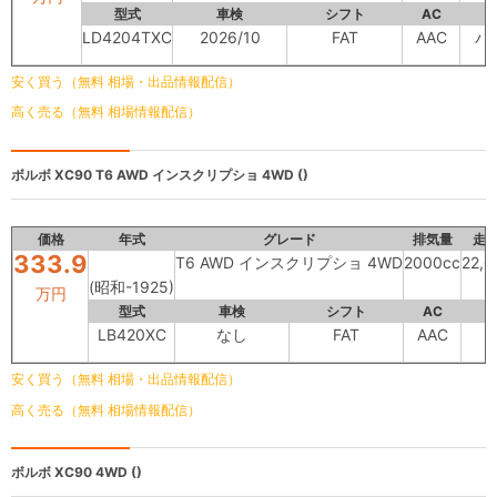
型式
車検
シフト
AC
LD4204TXC
2026/10
FAT
AAC
パ
安く買う（無料 相場・出品情報配信）
高く売る（無料 相場情報配信）
ボルボ XC90
T6 AWD インスクリプショ 4WD ()
価格
年式
グレード
排気量
走
333.9
T6 AWD インスクリプショ 4WD
2000cc
22,
(昭和-1925)
万円
型式
車検
シフト
AC
LB420XC
なし
FAT
AAC
安く買う（無料 相場・出品情報配信）
高く売る（無料 相場情報配信）
ボルボ XC90
4WD ()