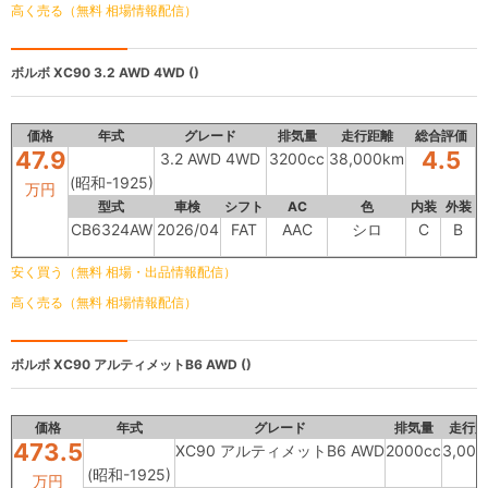
高く売る（無料 相場情報配信）
ボルボ XC90
3.2 AWD 4WD ()
価格
年式
グレード
排気量
走行距離
総合評価
47.9
4.5
3.2 AWD 4WD
3200cc
38,000km
(昭和-1925)
万円
型式
車検
シフト
AC
色
内装
外装
CB6324AW
2026/04
FAT
AAC
シロ
C
B
安く買う（無料 相場・出品情報配信）
高く売る（無料 相場情報配信）
ボルボ
XC90 アルティメットB6 AWD ()
価格
年式
グレード
排気量
走行距
473.5
XC90 アルティメットB6 AWD
2000cc
3,00
(昭和-1925)
万円