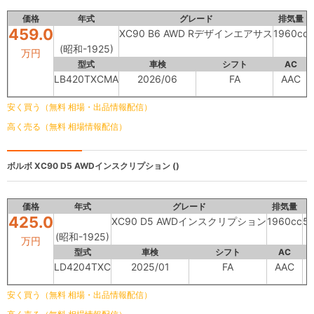
価格
年式
グレード
排気量
459.0
XC90 B6 AWD Rデザインエアサス
1960cc
(昭和-1925)
万円
型式
車検
シフト
AC
LB420TXCMA
2026/06
FA
AAC
安く買う（無料 相場・出品情報配信）
高く売る（無料 相場情報配信）
ボルボ
XC90 D5 AWDインスクリプション ()
価格
年式
グレード
排気量
425.0
XC90 D5 AWDインスクリプション
1960cc
5
(昭和-1925)
万円
型式
車検
シフト
AC
LD4204TXC
2025/01
FA
AAC
安く買う（無料 相場・出品情報配信）