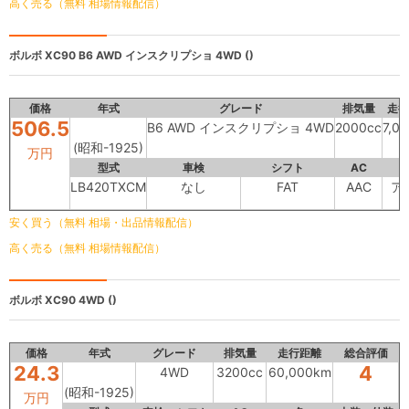
高く売る（無料 相場情報配信）
ボルボ XC90
B6 AWD インスクリプショ 4WD ()
価格
年式
グレード
排気量
走行
506.5
B6 AWD インスクリプショ 4WD
2000cc
7,0
(昭和-1925)
万円
型式
車検
シフト
AC
LB420TXCM
なし
FAT
AAC
ア
安く買う（無料 相場・出品情報配信）
高く売る（無料 相場情報配信）
ボルボ XC90
4WD ()
価格
年式
グレード
排気量
走行距離
総合評価
24.3
4
4WD
3200cc
60,000km
(昭和-1925)
万円