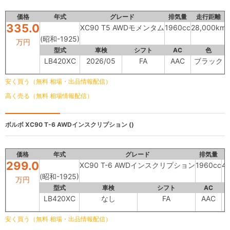
価格
年式
グレード
排気量
走行距離
335.0
XC90 T5 AWDモメンタム
1960cc
28,000km
(昭和-1925)
万円
型式
車検
シフト
AC
色
LB420XC
2026/05
FA
AAC
ブラック
安く買う（無料 相場・出品情報配信）
高く売る（無料 相場情報配信）
ボルボ
XC90 T-6 AWDインスクリプション ()
価格
年式
グレード
排気量
299.0
XC90 T-6 AWDインスクリプション
1960cc
4
(昭和-1925)
万円
型式
車検
シフト
AC
LB420XC
なし
FA
AAC
安く買う（無料 相場・出品情報配信）