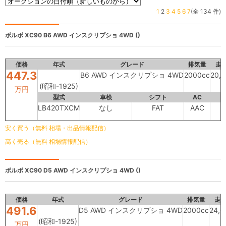
1
2
3
4
5
6
7
(全 134 件)
ボルボ XC90
B6 AWD インスクリプショ 4WD ()
価格
年式
グレード
排気量
走
447.3
B6 AWD インスクリプショ 4WD
2000cc
20,
(昭和-1925)
万円
型式
車検
シフト
AC
LB420TXCM
なし
FAT
AAC
安く買う（無料 相場・出品情報配信）
高く売る（無料 相場情報配信）
ボルボ XC90
D5 AWD インスクリプショ 4WD ()
価格
年式
グレード
排気量
走
491.6
D5 AWD インスクリプショ 4WD
2000cc
24,
(昭和-1925)
万円