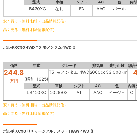
型式
車検
シフト
AC
色
内装
LB420XC
なし
FA
AAC
パール
-
安く買う（無料 相場・出品情報配信）
高く売る（無料 相場情報配信）
ボルボXC90 4WD
T5_モメンタム 4WD ()
価格
年式
グレード
排気量
走行距離
総合評
244.8
4
T5_モメンタム 4WD
2000cc
53,000km
(昭和-1925)
万円
型式
車検
シフト
AC
色
内装
外
LB420XC
2026/03
AT
AAC
ベージュ
C
安く買う（無料 相場・出品情報配信）
高く売る（無料 相場情報配信）
ボルボ XC90
リチャージアルテメットT8AW 4WD ()