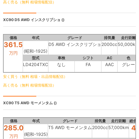
高く売る（無料 相場情報配信）
XC90
D5 AWD インスクリプショ ()
価格
年式
グレード
排気量
走行距離
361.5
D5 AWD インスクリプショ
2000cc
50,000km
(昭和-1925)
万円
型式
車検
シフト
AC
色
LD4204TXC
なし
FA
AAC
グレー
安く買う（無料 相場・出品情報配信）
高く売る（無料 相場情報配信）
XC90
T5 AWD モーメンタム ()
価格
年式
グレード
排気量
走行距離
総合
285.0
4.
T5 AWD モーメンタム
2000cc
57,000km
(昭和-1925)
万円