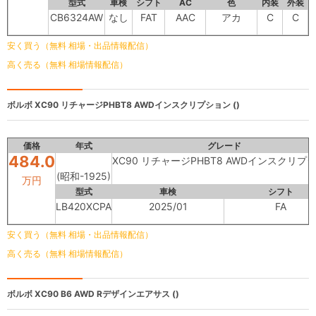
型式
車検
シフト
AC
色
内装
外装
CB6324AW
なし
FAT
AAC
アカ
C
C
安く買う（無料 相場・出品情報配信）
高く売る（無料 相場情報配信）
ボルボ
XC90 リチャージPHBT8 AWDインスクリプション ()
価格
年式
グレード
484.0
XC90 リチャージPHBT8 AWDインスクリプ
(昭和-1925)
万円
型式
車検
シフト
LB420XCPA
2025/01
FA
安く買う（無料 相場・出品情報配信）
高く売る（無料 相場情報配信）
ボルボ
XC90 B6 AWD Rデザインエアサス ()