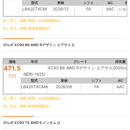
型式
車検
シフト
AC
色
LB420TXCM
2026/12
FA
AAC
シル
安く買う（無料 相場・出品情報配信）
高く売る（無料 相場情報配信）
ボルボ
XC90 B6 AWD Rデザイン エアサス ()
価格
年式
グレード
排気量
471.5
XC90 B6 AWD Rデザイン エアサス
2000cc
(昭和-1925)
万円
型式
車検
シフト
AC
LB420TXCMA
2026/06
FA
AAC
安く買う（無料 相場・出品情報配信）
高く売る（無料 相場情報配信）
ボルボ
XC90 T5 AWDモメンタム ()