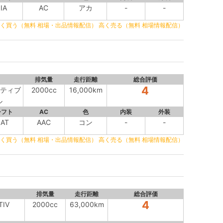
IA
AC
アカ
-
-
く買う（無料 相場・出品情報配信）
高く売る（無料 相場情報配信）
排気量
走行距離
総合評価
4
クティブ
2000cc
16,000km
ル
シフト
AC
色
内装
外装
IAT
AAC
コン
-
-
く買う（無料 相場・出品情報配信）
高く売る（無料 相場情報配信）
排気量
走行距離
総合評価
4
TIV
2000cc
63,000km