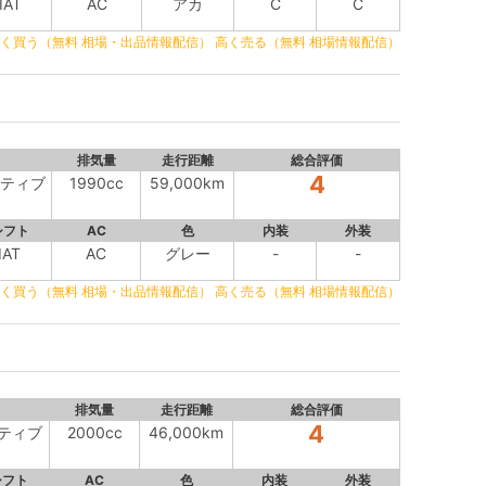
IAT
AC
アカ
C
C
く買う（無料 相場・出品情報配信）
高く売る（無料 相場情報配信）
排気量
走行距離
総合評価
4
クティブ
1990cc
59,000km
シフト
AC
色
内装
外装
IAT
AC
グレー
-
-
く買う（無料 相場・出品情報配信）
高く売る（無料 相場情報配信）
排気量
走行距離
総合評価
4
クティブ
2000cc
46,000km
シフト
AC
色
内装
外装