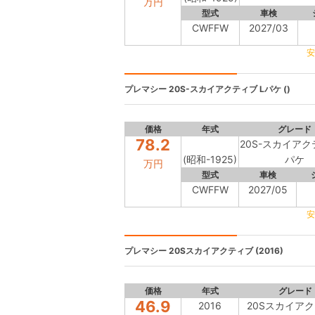
万円
型式
車検
CWFFW
2027/03
安
プレマシー
20S-スカイアクティブ Lパケ ()
価格
年式
グレード
78.2
20S-スカイアク
(昭和-1925)
パケ
万円
型式
車検
CWFFW
2027/05
安
プレマシー
20Sスカイアクティブ (2016)
価格
年式
グレード
46.9
2016
20Sスカイア