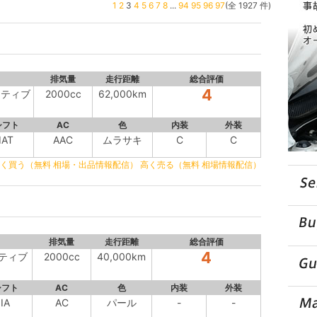
1
2
3
4
5
6
7
8
...
94
95
96
97
(全 1927 件)
排気量
走行距離
総合評価
4
クティブ
2000cc
62,000km
シフト
AC
色
内装
外装
IAT
AAC
ムラサキ
C
C
く買う（無料 相場・出品情報配信）
高く売る（無料 相場情報配信）
排気量
走行距離
総合評価
4
クティブ
2000cc
40,000km
シフト
AC
色
内装
外装
IA
AC
パール
-
-