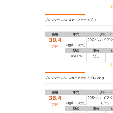
安
プレマシー
20C-スカイアクティブ ()
価格
年式
グレード
30.4
20C-スカイア
(昭和-1925)
万円
型式
車検
CWFFW
なし
安
プレマシー
20S-スカイアクティブ Lパケ ()
価格
年式
グレード
36.4
20S-スカイア
(昭和-1925)
Lパケ
万円
型式
車検