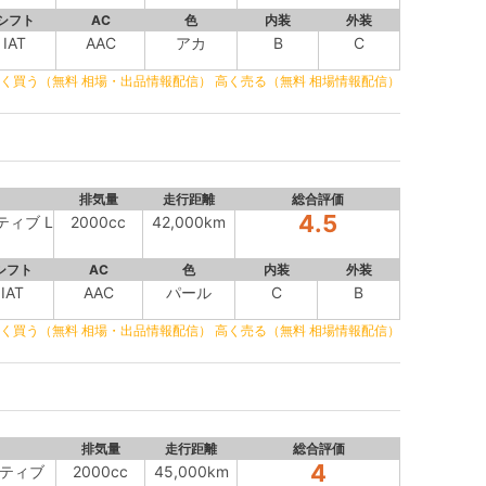
シフト
AC
色
内装
外装
IAT
AAC
アカ
B
C
く買う（無料 相場・出品情報配信）
高く売る（無料 相場情報配信）
排気量
走行距離
総合評価
4.5
ティブ L
2000cc
42,000km
シフト
AC
色
内装
外装
IAT
AAC
パール
C
B
く買う（無料 相場・出品情報配信）
高く売る（無料 相場情報配信）
排気量
走行距離
総合評価
4
クティブ
2000cc
45,000km