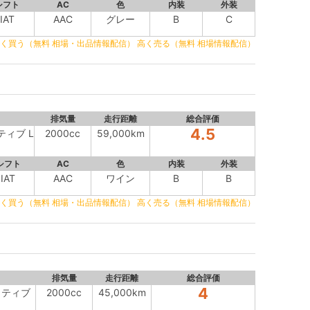
シフト
AC
色
内装
外装
IAT
AAC
グレー
B
C
く買う（無料 相場・出品情報配信）
高く売る（無料 相場情報配信）
排気量
走行距離
総合評価
4.5
ティブ L
2000cc
59,000km
シフト
AC
色
内装
外装
IAT
AAC
ワイン
B
B
く買う（無料 相場・出品情報配信）
高く売る（無料 相場情報配信）
排気量
走行距離
総合評価
4
クティブ
2000cc
45,000km