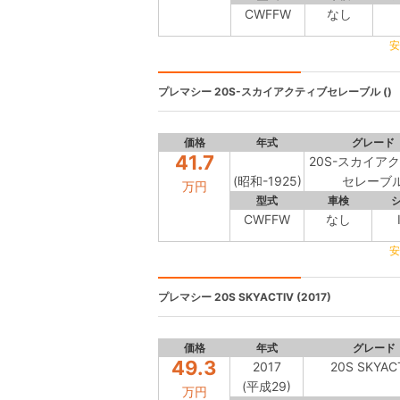
CWFFW
なし
安
プレマシー
20S-スカイアクティブセレーブル ()
価格
年式
グレード
41.7
20S-スカイア
(昭和-1925)
セレーブ
万円
型式
車検
CWFFW
なし
安
プレマシー
20S SKYACTIV (2017)
価格
年式
グレード
49.3
2017
20S SKYAC
(平成29)
万円