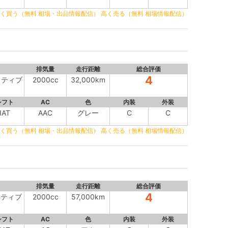
く買う（無料 相場・出品情報配信）
高く売る（無料 相場情報配信）
排気量
走行距離
総合評価
4
クティブ
2000cc
32,000km
シフト
AC
色
内装
外装
IAT
AAC
グレー
C
C
く買う（無料 相場・出品情報配信）
高く売る（無料 相場情報配信）
排気量
走行距離
総合評価
4
クティブ
2000cc
57,000km
シフト
AC
色
内装
外装