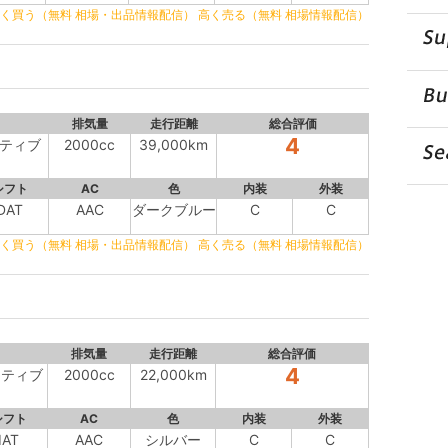
く買う（無料 相場・出品情報配信）
高く売る（無料 相場情報配信）
排気量
走行距離
総合評価
4
クティブ
2000cc
39,000km
シフト
AC
色
内装
外装
DAT
AAC
ダークブルー
C
C
く買う（無料 相場・出品情報配信）
高く売る（無料 相場情報配信）
排気量
走行距離
総合評価
4
クティブ
2000cc
22,000km
シフト
AC
色
内装
外装
IAT
AAC
シルバー
C
C