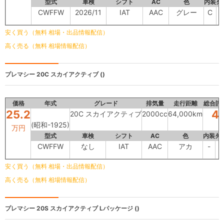
型式
車検
シフト
AC
色
内装
外
CWFFW
2026/11
IAT
AAC
グレー
C
安く買う（無料 相場・出品情報配信）
高く売る（無料 相場情報配信）
プレマシー
20C スカイアクティブ ()
価格
年式
グレード
排気量
走行距離
総合評
25.2
4
20C スカイアクティブ
2000cc
64,000km
(昭和-1925)
万円
型式
車検
シフト
AC
色
内装
外
CWFFW
なし
IAT
AAC
アカ
-
-
安く買う（無料 相場・出品情報配信）
高く売る（無料 相場情報配信）
プレマシー
20S スカイアクティブ Lパッケージ ()