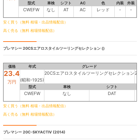
型式
車検
シフト
AC
色
内装
外装
CWEFW
なし
AT
AC
レッド
-
-
安く買う（無料 相場・出品情報配信）
高く売る（無料 相場情報配信）
プレマシー
20CSエアロスタイルツーリングセレクション ()
価格
年式
グレード
23.4
20CSエアロスタイルツーリングセレクション
20
(昭和-1925)
万円
型式
車検
シフト
CWEFW
なし
DAT
安く買う（無料 相場・出品情報配信）
高く売る（無料 相場情報配信）
プレマシー
20C-SKYACTIV (2014)