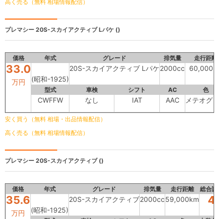
高く売る（無料 相場情報配信）
プレマシー
20S-スカイアクティブ Lパケ ()
価格
年式
グレード
排気量
走行距離
33.0
20S-スカイアクティブ Lパケ
2000cc
60,000k
(昭和-1925)
万円
型式
車検
シフト
AC
色
CWFFW
なし
IAT
AAC
メテオグ
安く買う（無料 相場・出品情報配信）
高く売る（無料 相場情報配信）
プレマシー
20S-スカイアクティブ ()
価格
年式
グレード
排気量
走行距離
総合評
35.6
4
20S-スカイアクティブ
2000cc
59,000km
(昭和-1925)
万円