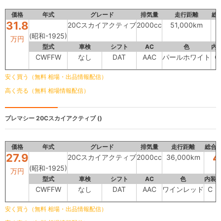
価格
年式
グレード
排気量
走行距離
総
31.8
20Cスカイアクティブ
2000cc
51,000km
(昭和-1925)
万円
型式
車検
シフト
AC
色
内
CWFFW
なし
DAT
AAC
パールホワイト
C
安く買う（無料 相場・出品情報配信）
高く売る（無料 相場情報配信）
プレマシー
20Cスカイアクティブ ()
価格
年式
グレード
排気量
走行距離
総合
27.9
4
20Cスカイアクティブ
2000cc
36,000km
(昭和-1925)
万円
型式
車検
シフト
AC
色
内装
CWFFW
なし
DAT
AAC
ワインレッド
C
安く買う（無料 相場・出品情報配信）