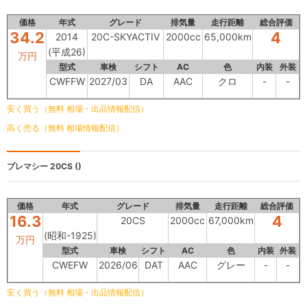
価格
年式
グレード
排気量
走行距離
総合評価
34.2
4
2014
20C-SKYACTIV
2000cc
65,000km
(平成26)
万円
型式
車検
シフト
AC
色
内装
外装
CWFFW
2027/03
DA
AAC
クロ
-
-
安く買う（無料 相場・出品情報配信）
高く売る（無料 相場情報配信）
プレマシー
20CS ()
価格
年式
グレード
排気量
走行距離
総合評価
16.3
4
20CS
2000cc
67,000km
(昭和-1925)
万円
型式
車検
シフト
AC
色
内装
外装
CWEFW
2026/06
DAT
AAC
グレー
-
-
安く買う（無料 相場・出品情報配信）