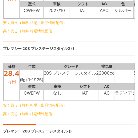
型式
車検
シフト
AC
色
内
CWEFW
2027/10
IAT
AAC
シルバー
安く買う（無料 相場・出品情報配信）
高く売る（無料 相場情報配信）
プレマシー
20S プレステージスタイル2 ()
価格
年式
グレード
排気量
28.4
20S プレステージスタイル2
2000cc
5
(昭和-1925)
万円
型式
車検
シフト
AC
CWEFW
なし
IAT
AC
ラディアン
安く買う（無料 相場・出品情報配信）
高く売る（無料 相場情報配信）
プレマシー
20S プレステージスタイル ()