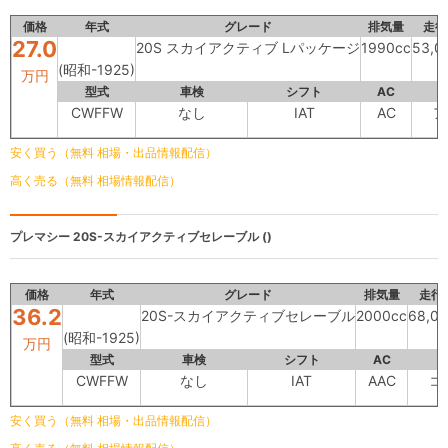
価格
年式
グレード
排気量
走行
27.0
20S スカイアクティブ Lパッケージ
1990cc
53,0
(昭和-1925)
万円
型式
車検
シフト
AC
CWFFW
なし
IAT
AC
ア
安く買う（無料 相場・出品情報配信）
高く売る（無料 相場情報配信）
プレマシー
20S-スカイアクティブセレーブル ()
価格
年式
グレード
排気量
走行
36.2
20S-スカイアクティブセレーブル
2000cc
68,0
(昭和-1925)
万円
型式
車検
シフト
AC
CWFFW
なし
IAT
AAC
コ
安く買う（無料 相場・出品情報配信）