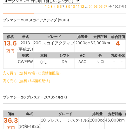
1
2
3
4
5
6
7
8
9
10
11
12
...
94
95
96
97
(全 1927 件)
プレマシー
20C スカイアクティブ (2013)
価格
年式
グレード
排気量
走行距離
総合評価
13.6
4
2013
20C スカイアクティブ
2000cc
62,000km
(平成25)
万円
型式
車検
シフト
AC
色
内装
外装
CWFFW
なし
DA
AAC
クロ
-
-
安く買う（無料 相場・出品情報配信）
高く売る（無料 相場情報配信）
プレマシー
20 プレステージスタイル2 ()
価格
年式
グレード
排気量
走行距離
総
36.3
20 プレステージスタイル2
2000cc
46,000km
(昭和-1925)
万円