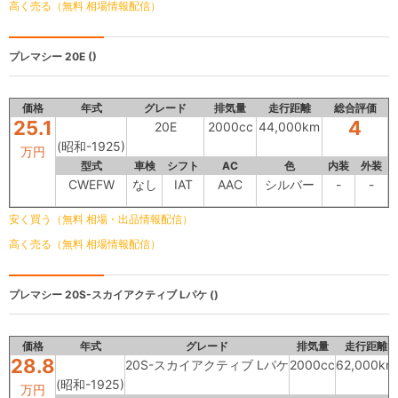
高く売る（無料 相場情報配信）
プレマシー
20E ()
価格
年式
グレード
排気量
走行距離
総合評価
25.1
4
20E
2000cc
44,000km
(昭和-1925)
万円
型式
車検
シフト
AC
色
内装
外装
CWEFW
なし
IAT
AAC
シルバー
-
-
安く買う（無料 相場・出品情報配信）
高く売る（無料 相場情報配信）
プレマシー
20S-スカイアクティブ Lパケ ()
価格
年式
グレード
排気量
走行距離
28.8
20S-スカイアクティブ Lパケ
2000cc
62,000km
(昭和-1925)
万円