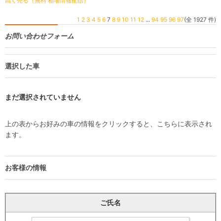
高く売る（無料 相場情報配信）
1
2
3
4
5
6
7
8
9
10
11
12
...
94
95
96
97
(全 1927 件)
お問い合わせフォーム
選択した車
まだ選択されていません
上の表からお好みの車の情報をクリックすると、こちらに表示され
ます。
お客様の情報
ご氏名