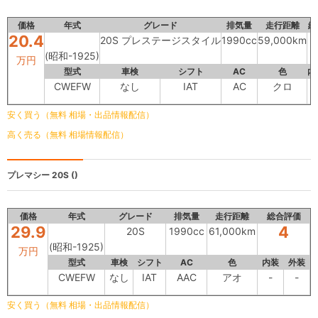
価格
年式
グレード
排気量
走行距離
総
20.4
20S プレステージスタイル
1990cc
59,000km
(昭和-1925)
万円
型式
車検
シフト
AC
色
内
CWEFW
なし
IAT
AC
クロ
-
安く買う（無料 相場・出品情報配信）
高く売る（無料 相場情報配信）
プレマシー
20S ()
価格
年式
グレード
排気量
走行距離
総合評価
29.9
4
20S
1990cc
61,000km
(昭和-1925)
万円
型式
車検
シフト
AC
色
内装
外装
CWEFW
なし
IAT
AAC
アオ
-
-
安く買う（無料 相場・出品情報配信）