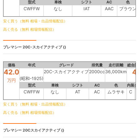
型式
車検
シフト
AC
色
CWFFW
なし
IAT
AAC
ブラウン
安く買う（無料 相場・出品情報配信）
高く売る（無料 相場情報配信）
プレマシー
20C-スカイアクティブ ()
価格
年式
グレード
排気量
走行距離
総合評
42.0
4
20C-スカイアクティブ
2000cc
36,000km
(昭和-1925)
万円
型式
車検
シフト
AC
色
内装
外
CWFFW
なし
AT
AC
ムラサキ
C
安く買う（無料 相場・出品情報配信）
高く売る（無料 相場情報配信）
プレマシー
20Cスカイアクティブ ()