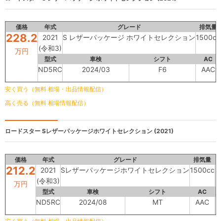
価格
年式
グレード
排気量
228.2
2021
S レザーパッケージ ホワイトセレクション
1500cc
(令和3)
万円
型式
車検
シフト
AC
ND5RC
2024/03
F6
AAC
安く買う（無料 相場・出品情報配信）
高く売る（無料 相場情報配信）
ロードスター
Sレザーパッケージホワイトセレクション (2021)
価格
年式
グレード
排気量
212.2
2021
Sレザーパッケージホワイトセレクション
1500cc
1
(令和3)
万円
型式
車検
シフト
AC
ND5RC
2024/08
MT
AAC