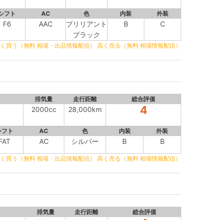
シフト
AC
色
内装
外装
F6
AAC
ブリリアント
B
C
ブラック
く買う（無料 相場・出品情報配信）
高く売る（無料 相場情報配信）
排気量
走行距離
総合評価
4
2000cc
28,000km
シフト
AC
色
内装
外装
FAT
AC
シルバー
B
B
く買う（無料 相場・出品情報配信）
高く売る（無料 相場情報配信）
排気量
走行距離
総合評価