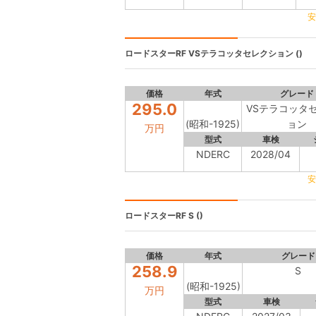
安
ロードスターRF
VSテラコッタセレクション ()
価格
年式
グレード
295.0
VSテラコッタ
(昭和-1925)
ョン
万円
型式
車検
NDERC
2028/04
安
ロードスターRF
S ()
価格
年式
グレード
258.9
S
(昭和-1925)
万円
型式
車検