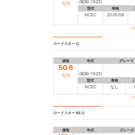
(昭和-1925)
万円
型式
車検
NCEC
2026/08
安
ロードスター
()
価格
年式
グレード
50.6
(昭和-1925)
万円
型式
車検
NCEC
なし
安
ロードスター
RS ()
価格
年式
グレード