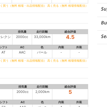
く買う（無料 相場・出品情報配信）
高く売る（無料 相場情報配信）
排気量
走行距離
総合評価
4.5
セレクシ
2000cc
33,000km
シフト
AC
色
内装
外装
AT
AAC
パール
-
-
く買う（無料 相場・出品情報配信）
高く売る（無料 相場情報配信）
排気量
走行距離
総合評価
5
2000cc
2,000km
シフト
AC
色
内装
外装