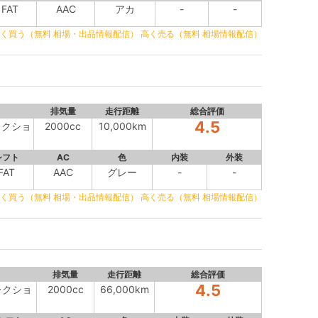
FAT
AAC
アカ
-
-
く買う（無料 相場・出品情報配信）
高く売る（無料 相場情報配信）
排気量
走行距離
総合評価
4.5
レクショ
2000cc
10,000km
シフト
AC
色
内装
外装
FAT
AAC
グレー
-
-
く買う（無料 相場・出品情報配信）
高く売る（無料 相場情報配信）
排気量
走行距離
総合評価
4.5
レクショ
2000cc
66,000km