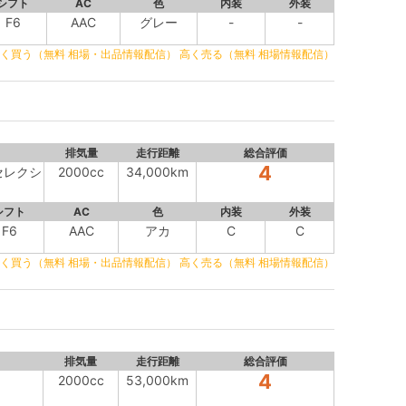
シフト
AC
色
内装
外装
F6
AAC
グレー
-
-
く買う（無料 相場・出品情報配信）
高く売る（無料 相場情報配信）
排気量
走行距離
総合評価
4
セレクシ
2000cc
34,000km
シフト
AC
色
内装
外装
F6
AAC
アカ
C
C
く買う（無料 相場・出品情報配信）
高く売る（無料 相場情報配信）
排気量
走行距離
総合評価
4
2000cc
53,000km