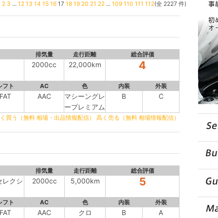
1
2
3
...
12
13
14
15
16
17
18
19
20
21
22
...
109
110
111
112
(全 2227 件)
排気量
走行距離
総合評価
4
2000cc
22,000km
シフト
AC
色
内装
外装
FAT
AAC
マシーングレ
B
C
ープレミアム
く買う（無料 相場・出品情報配信）
高く売る（無料 相場情報配信）
排気量
走行距離
総合評価
5
セレクシ
2000cc
5,000km
シフト
AC
色
内装
外装
FAT
AAC
クロ
B
A