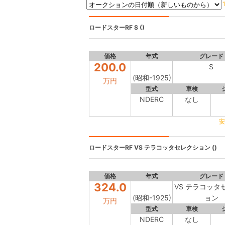
ロードスターRF
S ()
価格
年式
グレード
200.0
S
(昭和-1925)
万円
型式
車検
NDERC
なし
安
ロードスターRF
VS テラコッタセレクション ()
価格
年式
グレード
324.0
VS テラコッタ
(昭和-1925)
ョン
万円
型式
車検
NDERC
なし