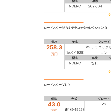
型式
車検
NDERC
2027/04
安
ロードスターRF
VS テラコッタセレクション ()
価格
年式
グレード
258.3
VS テラコッタ
(昭和-1925)
ョン
万円
型式
車検
NDERC
なし
安
ロードスター
VS ()
価格
年式
グレード
43.0
VS
(昭和-1925)
万円