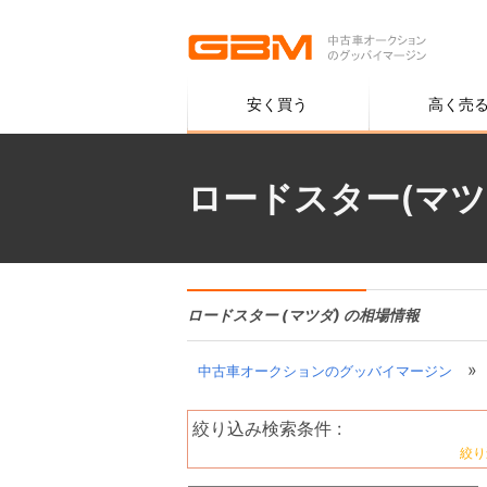
安く買う
高く売
ロードスター(マツ
ロードスター (マツダ) の相場情報
»
中古車オークションのグッバイマージン
絞り込み検索条件 :
絞り