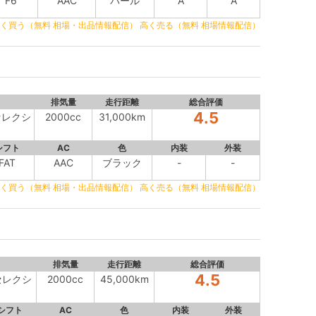
F6
AAC
パール
A
A
く買う（無料 相場・出品情報配信）
高く売る（無料 相場情報配信）
排気量
走行距離
総合評価
4.5
セレクシ
2000cc
31,000km
シフト
AC
色
内装
外装
FAT
AAC
ブラック
-
-
く買う（無料 相場・出品情報配信）
高く売る（無料 相場情報配信）
排気量
走行距離
総合評価
4.5
セレクシ
2000cc
45,000km
シフト
AC
色
内装
外装