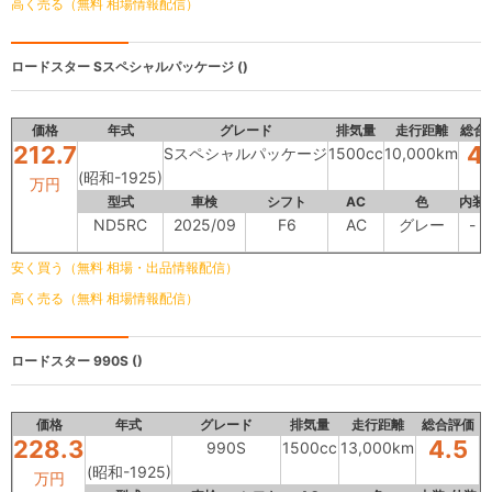
高く売る（無料 相場情報配信）
ロードスター
Sスペシャルパッケージ ()
価格
年式
グレード
排気量
走行距離
総合
212.7
4
Sスペシャルパッケージ
1500cc
10,000km
(昭和-1925)
万円
型式
車検
シフト
AC
色
内装
ND5RC
2025/09
F6
AC
グレー
-
安く買う（無料 相場・出品情報配信）
高く売る（無料 相場情報配信）
ロードスター
990S ()
価格
年式
グレード
排気量
走行距離
総合評価
228.3
4.5
990S
1500cc
13,000km
(昭和-1925)
万円