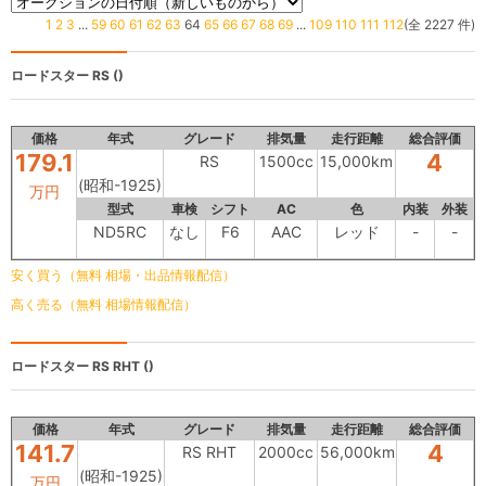
1
2
3
...
59
60
61
62
63
64
65
66
67
68
69
...
109
110
111
112
(全 2227 件)
ロードスター
RS ()
価格
年式
グレード
排気量
走行距離
総合評価
179.1
4
RS
1500cc
15,000km
(昭和-1925)
万円
型式
車検
シフト
AC
色
内装
外装
ND5RC
なし
F6
AAC
レッド
-
-
安く買う（無料 相場・出品情報配信）
高く売る（無料 相場情報配信）
ロードスター
RS RHT ()
価格
年式
グレード
排気量
走行距離
総合評価
141.7
4
RS RHT
2000cc
56,000km
(昭和-1925)
万円