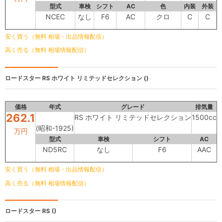
型式
車検
シフト
AC
色
内装
外装
NCEC
なし
F6
AC
クロ
C
C
安く買う（無料 相場・出品情報配信）
高く売る（無料 相場情報配信）
ロードスター
RS ホワイト リミテッドセレクション ()
価格
年式
グレード
排気量
262.1
RS ホワイト リミテッドセレクション
1500cc
2
(昭和-1925)
万円
型式
車検
シフト
AC
ND5RC
なし
F6
AAC
安く買う（無料 相場・出品情報配信）
高く売る（無料 相場情報配信）
ロードスター
RS ()