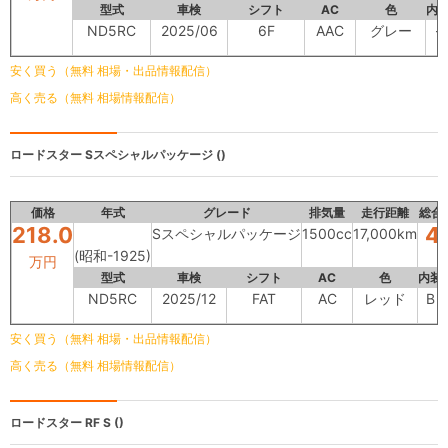
型式
車検
シフト
AC
色
内
ND5RC
2025/06
6F
AAC
グレー
-
安く買う（無料 相場・出品情報配信）
高く売る（無料 相場情報配信）
ロードスター
Sスペシャルパッケージ ()
価格
年式
グレード
排気量
走行距離
総合
218.0
4
Sスペシャルパッケージ
1500cc
17,000km
(昭和-1925)
万円
型式
車検
シフト
AC
色
内装
ND5RC
2025/12
FAT
AC
レッド
B
安く買う（無料 相場・出品情報配信）
高く売る（無料 相場情報配信）
ロードスター
RF S ()