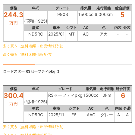
価格
年式
グレード
排気量
走行距離
総合評価
244.3
5
990S
1500cc
6,000km
(昭和-1925)
万円
型式
車検
シフト
AC
色
内装
外装
ND5RC
2025/01
MT
AC
アカ
-
-
安く買う（無料 相場・出品情報配信）
高く売る（無料 相場情報配信）
ロードスター
RSセーフティpkg ()
価格
年式
グレード
排気量
走行距離
総合評価
300.4
6
RSセーフティpkg
1500cc
0km
(昭和-1925)
万円
型式
車検
シフト
AC
色
内装
外装
ND5RC
2025/11
F6
AAC
グレー
A
A
安く買う（無料 相場・出品情報配信）