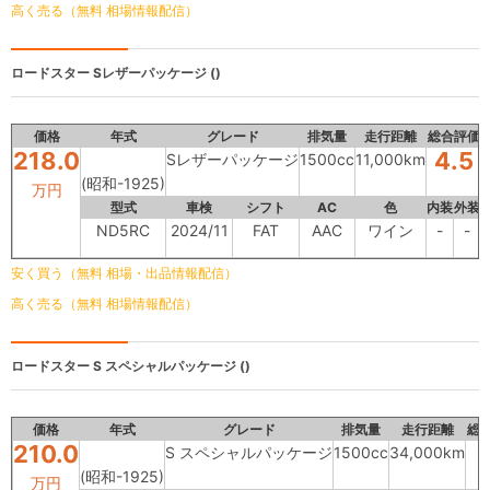
高く売る（無料 相場情報配信）
ロードスター
Sレザーパッケージ ()
価格
年式
グレード
排気量
走行距離
総合評価
218.0
4.5
Sレザーパッケージ
1500cc
11,000km
(昭和-1925)
万円
型式
車検
シフト
AC
色
内装
外装
ND5RC
2024/11
FAT
AAC
ワイン
-
-
安く買う（無料 相場・出品情報配信）
高く売る（無料 相場情報配信）
ロードスター
S スペシャルパッケージ ()
価格
年式
グレード
排気量
走行距離
総
210.0
S スペシャルパッケージ
1500cc
34,000km
(昭和-1925)
万円