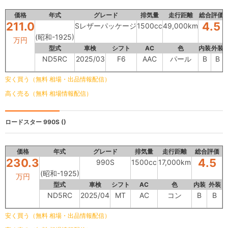
価格
年式
グレード
排気量
走行距離
総合評価
211.0
4.5
Sレザーパッケージ
1500cc
49,000km
(昭和-1925)
万円
型式
車検
シフト
AC
色
内装
外装
ND5RC
2025/03
F6
AAC
パール
B
B
安く買う（無料 相場・出品情報配信）
高く売る（無料 相場情報配信）
ロードスター
990S ()
価格
年式
グレード
排気量
走行距離
総合評価
230.3
4.5
990S
1500cc
17,000km
(昭和-1925)
万円
型式
車検
シフト
AC
色
内装
外装
ND5RC
2025/04
MT
AC
コン
B
B
安く買う（無料 相場・出品情報配信）