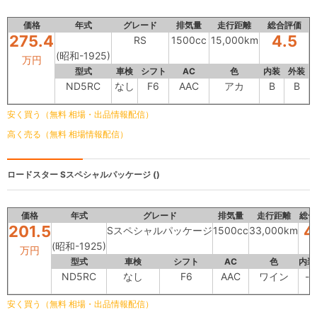
価格
年式
グレード
排気量
走行距離
総合評価
275.4
4.5
RS
1500cc
15,000km
(昭和-1925)
万円
型式
車検
シフト
AC
色
内装
外装
ND5RC
なし
F6
AAC
アカ
B
B
安く買う（無料 相場・出品情報配信）
高く売る（無料 相場情報配信）
ロードスター
Sスペシャルパッケージ ()
価格
年式
グレード
排気量
走行距離
総合
201.5
4
Sスペシャルパッケージ
1500cc
33,000km
(昭和-1925)
万円
型式
車検
シフト
AC
色
内装
ND5RC
なし
F6
AAC
ワイン
-
安く買う（無料 相場・出品情報配信）