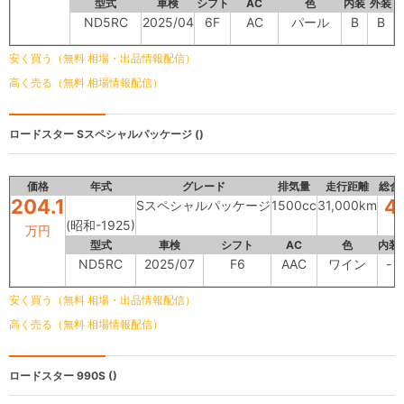
型式
車検
シフト
AC
色
内装
外装
ND5RC
2025/04
6F
AC
パール
B
B
安く買う（無料 相場・出品情報配信）
高く売る（無料 相場情報配信）
ロードスター
Sスペシャルパッケージ ()
価格
年式
グレード
排気量
走行距離
総合
204.1
4
Sスペシャルパッケージ
1500cc
31,000km
(昭和-1925)
万円
型式
車検
シフト
AC
色
内装
ND5RC
2025/07
F6
AAC
ワイン
-
安く買う（無料 相場・出品情報配信）
高く売る（無料 相場情報配信）
ロードスター
990S ()