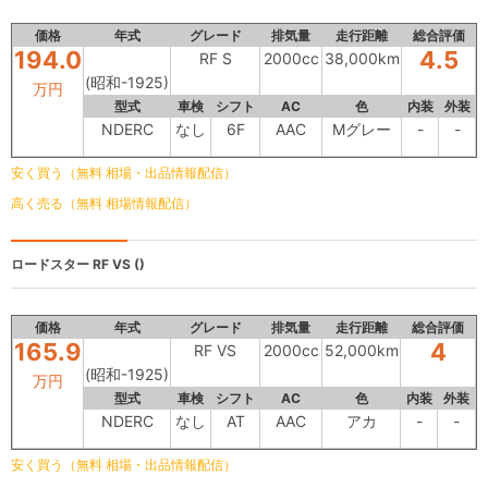
価格
年式
グレード
排気量
走行距離
総合評価
194.0
4.5
RF S
2000cc
38,000km
(昭和-1925)
万円
型式
車検
シフト
AC
色
内装
外装
NDERC
なし
6F
AAC
Mグレー
-
-
安く買う（無料 相場・出品情報配信）
高く売る（無料 相場情報配信）
ロードスター
RF VS ()
価格
年式
グレード
排気量
走行距離
総合評価
165.9
4
RF VS
2000cc
52,000km
(昭和-1925)
万円
型式
車検
シフト
AC
色
内装
外装
NDERC
なし
AT
AAC
アカ
-
-
安く買う（無料 相場・出品情報配信）