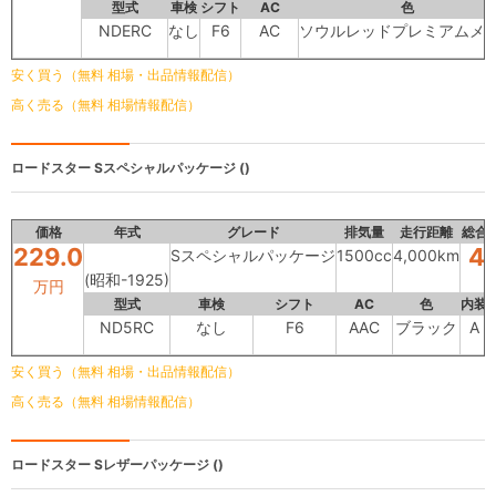
型式
車検
シフト
AC
色
NDERC
なし
F6
AC
ソウルレッドプレミアムメ
安く買う（無料 相場・出品情報配信）
高く売る（無料 相場情報配信）
ロードスター
Sスペシャルパッケージ ()
価格
年式
グレード
排気量
走行距離
総合
229.0
4.
Sスペシャルパッケージ
1500cc
4,000km
(昭和-1925)
万円
型式
車検
シフト
AC
色
内装
ND5RC
なし
F6
AAC
ブラック
A
安く買う（無料 相場・出品情報配信）
高く売る（無料 相場情報配信）
ロードスター
Sレザーパッケージ ()