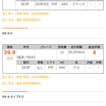
SE3P
2026/03
FAT
AAC
ブラック
-
-
安く買う（無料 相場・出品情報配信）
高く売る（無料 相場情報配信）
RX-8
()
価格
年式
グレード
排気量
走行距離
総合評価
39.9
4
cc
20,000km
(昭和-1925)
万円
型式
車検
シフト
AC
色
内装
外装
SE3P
なし
FAT
AAC
アカ
-
-
安く買う（無料 相場・出品情報配信）
高く売る（無料 相場情報配信）
RX-8
タイプS ()