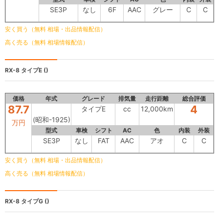
SE3P
なし
6F
AAC
グレー
C
C
安く買う（無料 相場・出品情報配信）
高く売る（無料 相場情報配信）
RX-8
タイプE ()
価格
年式
グレード
排気量
走行距離
総合評価
87.7
4
タイプE
cc
12,000km
(昭和-1925)
万円
型式
車検
シフト
AC
色
内装
外装
SE3P
なし
FAT
AAC
アオ
C
C
安く買う（無料 相場・出品情報配信）
高く売る（無料 相場情報配信）
RX-8
タイプG ()