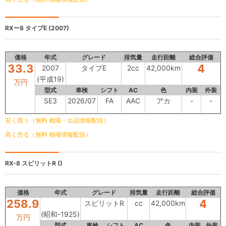
RXー8
タイプE (2007)
価格
年式
グレード
排気量
走行距離
総合評価
33.3
4
2007
タイプE
2cc
42,000km
(平成19)
万円
型式
車検
シフト
AC
色
内装
外装
SE3
2026/07
FA
AAC
アカ
-
-
安く買う（無料 相場・出品情報配信）
高く売る（無料 相場情報配信）
RX-8
スピリットR ()
価格
年式
グレード
排気量
走行距離
総合評価
258.9
4
スピリットR
cc
42,000km
(昭和-1925)
万円
型式
車検
シフト
AC
色
内装
外装