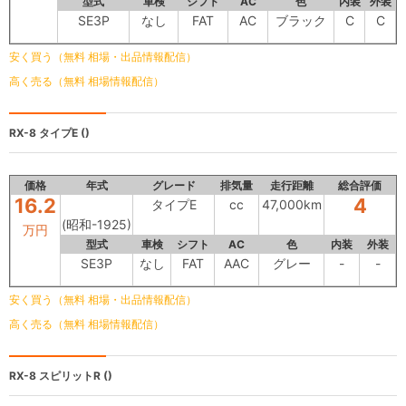
型式
車検
シフト
AC
色
内装
外装
SE3P
なし
FAT
AC
ブラック
C
C
安く買う（無料 相場・出品情報配信）
高く売る（無料 相場情報配信）
RX-8
タイプE ()
価格
年式
グレード
排気量
走行距離
総合評価
16.2
4
タイプE
cc
47,000km
(昭和-1925)
万円
型式
車検
シフト
AC
色
内装
外装
SE3P
なし
FAT
AAC
グレー
-
-
安く買う（無料 相場・出品情報配信）
高く売る（無料 相場情報配信）
RX-8
スピリットR ()