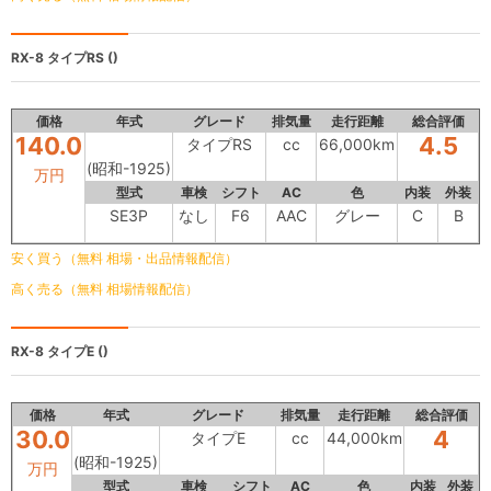
RX-8
タイプRS ()
価格
年式
グレード
排気量
走行距離
総合評価
140.0
4.5
タイプRS
cc
66,000km
(昭和-1925)
万円
型式
車検
シフト
AC
色
内装
外装
SE3P
なし
F6
AAC
グレー
C
B
安く買う（無料 相場・出品情報配信）
高く売る（無料 相場情報配信）
RX-8
タイプE ()
価格
年式
グレード
排気量
走行距離
総合評価
30.0
4
タイプE
cc
44,000km
(昭和-1925)
万円
型式
車検
シフト
AC
色
内装
外装