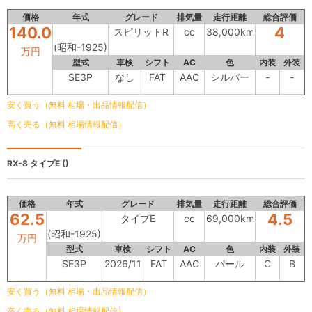
価格
年式
グレード
排気量
走行距離
総合評価
140.0
4
スピリットR
cc
38,000km
(昭和-1925)
万円
型式
車検
シフト
AC
色
内装
外装
SE3P
なし
FAT
AAC
シルバー
-
-
安く買う（無料 相場・出品情報配信）
高く売る（無料 相場情報配信）
RX-8
タイプE ()
価格
年式
グレード
排気量
走行距離
総合評価
62.5
4.5
タイプE
cc
69,000km
(昭和-1925)
万円
型式
車検
シフト
AC
色
内装
外装
SE3P
2026/11
FAT
AAC
パール
C
B
安く買う（無料 相場・出品情報配信）
高く売る（無料 相場情報配信）