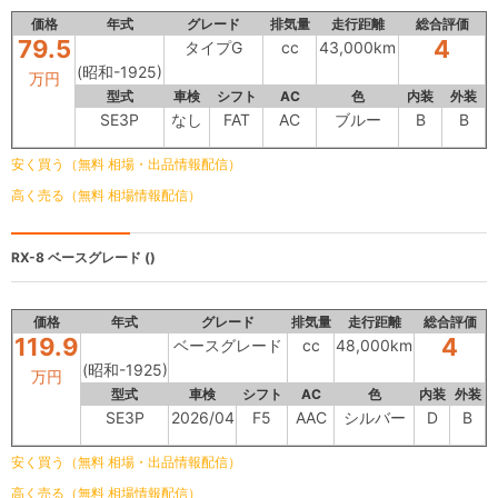
価格
年式
グレード
排気量
走行距離
総合評価
79.5
4
タイプG
cc
43,000km
(昭和-1925)
万円
型式
車検
シフト
AC
色
内装
外装
SE3P
なし
FAT
AC
ブルー
B
B
安く買う（無料 相場・出品情報配信）
高く売る（無料 相場情報配信）
RX-8
ベースグレード ()
価格
年式
グレード
排気量
走行距離
総合評価
119.9
4
ベースグレード
cc
48,000km
(昭和-1925)
万円
型式
車検
シフト
AC
色
内装
外装
SE3P
2026/04
F5
AAC
シルバー
D
B
安く買う（無料 相場・出品情報配信）
高く売る（無料 相場情報配信）