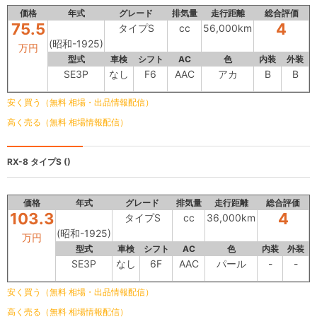
価格
年式
グレード
排気量
走行距離
総合評価
75.5
4
タイプS
cc
56,000km
(昭和-1925)
万円
型式
車検
シフト
AC
色
内装
外装
SE3P
なし
F6
AAC
アカ
B
B
安く買う（無料 相場・出品情報配信）
高く売る（無料 相場情報配信）
RX-8
タイプS ()
価格
年式
グレード
排気量
走行距離
総合評価
103.3
4
タイプS
cc
36,000km
(昭和-1925)
万円
型式
車検
シフト
AC
色
内装
外装
SE3P
なし
6F
AAC
パール
-
-
安く買う（無料 相場・出品情報配信）
高く売る（無料 相場情報配信）