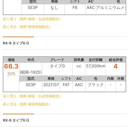
型式
車検
シフト
AC
色
SE3P
なし
F6
AAC
アルミニウムメタ
安く買う（無料 相場・出品情報配信）
高く売る（無料 相場情報配信）
RX-8
タイプG ()
価格
年式
グレード
排気量
走行距離
総合評価
66.3
4
タイプG
cc
57,000km
(昭和-1925)
万円
型式
車検
シフト
AC
色
内装
外装
SE3P
2027/07
FAT
AAC
ブラック
-
-
安く買う（無料 相場・出品情報配信）
高く売る（無料 相場情報配信）
RX-8
タイプG ()