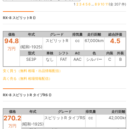
1
2
3
4
5
6
...
8
9
10
11
(全 207 件)
RX-8
スピリットR ()
価格
年式
グレード
排気量
走行距離
総合評価
94.8
4.5
スピリットR
cc
67,000km
(昭和-1925)
万円
型式
車検
シフト
AC
色
内装
外装
SE3P
なし
FAT
AAC
シルバー
C
B
安く買う（無料 相場・出品情報配信）
高く売る（無料 相場情報配信）
RX-8
スピリットR タイプRS ()
価格
年式
グレード
排気量
走行距離
270.2
スピリットR タイプRS
cc
42,000km
(昭和-1925)
万円